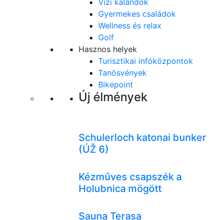
Vízi kalandok
Gyermekes családok
Wellness és relax
Golf
Hasznos helyek
Turisztikai infóközpontok
Tanösvények
Bikepoint
Új élmények
Schulerloch katonai bunker
(ÚŽ 6)
Kézműves csapszék a
Holubnica mögött
Sauna Terasa