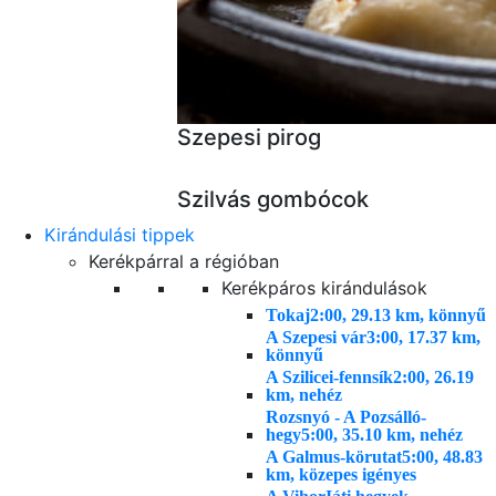
Szepesi pirog
Szilvás gombócok
Kirándulási tippek
Kerékpárral a régióban
Kerékpáros kirándulások
Tokaj
2:00, 29.13 km, könnyű
A Szepesi vár
3:00, 17.37 km,
könnyű
A Szilicei-fennsík
2:00, 26.19
km, nehéz
Rozsnyó - A Pozsálló-
hegy
5:00, 35.10 km, nehéz
A Galmus-körutat
5:00, 48.83
km, közepes igényes