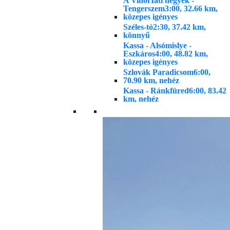
A VihorIáti hegyek -
Tengerszem
3:00, 32.66 km,
közepes igényes
Széles-tó
2:30, 37.42 km,
könnyű
Kassa - Alsómislye -
Eszkáros
4:00, 48.82 km,
közepes igényes
Szlovák Paradicsom
6:00,
70.90 km, nehéz
Kassa - Ránkfüred
6:00, 83.42
km, nehéz