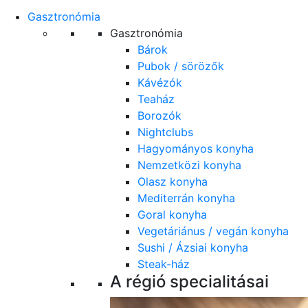
Gasztronómia
Gasztronómia
Bárok
Pubok / sörözők
Kávézók
Teaház
Borozók
Nightclubs
Hagyományos konyha
Nemzetközi konyha
Olasz konyha
Mediterrán konyha
Goral konyha
Vegetáriánus / vegán konyha
Sushi / Ázsiai konyha
Steak-ház
A régió specialitásai