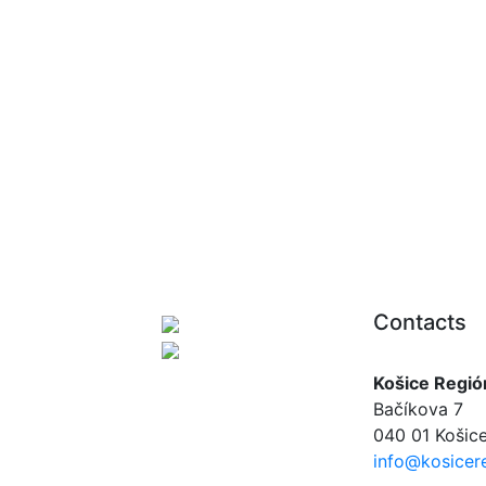
Contacts
Košice Regió
Bačíkova 7
040 01 Košice
info@kosicere