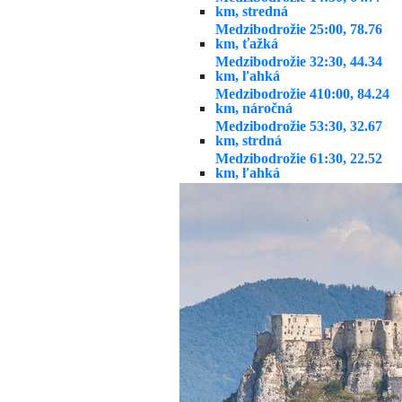
km, stredná
Medzibodrožie 2
5:00, 78.76
km, ťažká
Medzibodrožie 3
2:30, 44.34
km, ľahká
Medzibodrožie 4
10:00, 84.24
km, náročná
Medzibodrožie 5
3:30, 32.67
km, strdná
Medzibodrožie 6
1:30, 22.52
km, ľahká