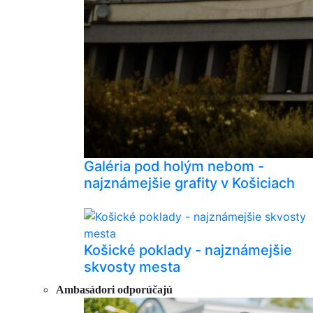
Galéria pod holým nebom -
najznámejšie grafity v Košiciach
Košické poklady - najznámejšie
skvosty mesta
Ambasádori odporúčajú