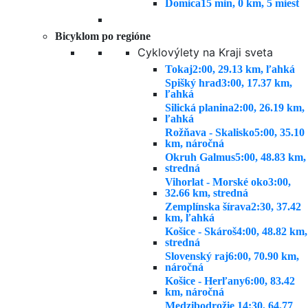
Domica
15 min, 0 km, 5 miest
Bicyklom po regióne
Cyklovýlety na Kraji sveta
Tokaj
2:00, 29.13 km, ľahká
Spišký hrad
3:00, 17.37 km,
ľahká
Silická planina
2:00, 26.19 km,
ľahká
Rožňava - Skalisko
5:00, 35.10
km, náročná
Okruh Galmus
5:00, 48.83 km,
stredná
Vihorlat - Morské oko
3:00,
32.66 km, stredná
Zemplínska šírava
2:30, 37.42
km, ľahká
Košice - Skároš
4:00, 48.82 km,
stredná
Slovenský raj
6:00, 70.90 km,
náročná
Košice - Herľany
6:00, 83.42
km, náročná
Medzibodrožie 1
4:30, 64.77