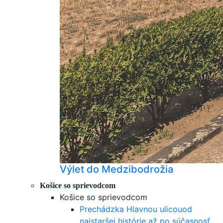
Výlet do Medzibodrožia
Košice so sprievodcom
Košice so sprievodcom
Prechádzka Hlavnou ulicou
od
najstaršej histórie až po súčasnosť