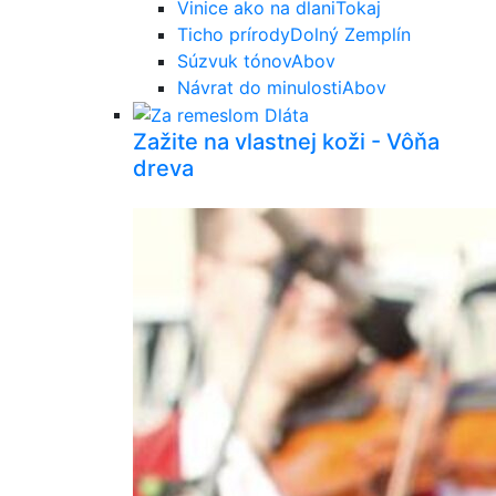
Vinice ako na dlani
Tokaj
Ticho prírody
Dolný Zemplín
Súzvuk tónov
Abov
Návrat do minulosti
Abov
Zažite na vlastnej koži - Vôňa
dreva