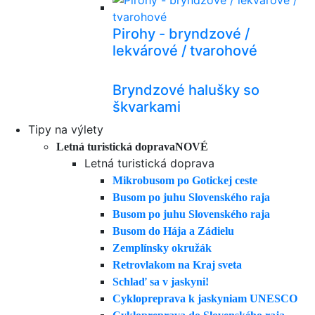
Pirohy - bryndzové /
lekvárové / tvarohové
Bryndzové halušky so
škvarkami
Tipy na výlety
Letná turistická doprava
NOVÉ
Letná turistická doprava
Mikrobusom po Gotickej ceste
Busom po juhu Slovenského raja
Busom po juhu Slovenského raja
Busom do Hája a Zádielu
Zemplínsky okružák
Retrovlakom na Kraj sveta
Schlaď sa v jaskyni!
Cyklopreprava k jaskyniam UNESCO
Cyklopreprava do Slovenského raja