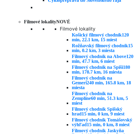
Filmové lokality
NOVÉ
Filmové lokality
Košický filmový chodník
120
min, 22.1 km, 15 miest
Rožňavský filmový chodník
15
min, 0.2 km, 3 miesta
Filmový chodník na Above
120
min, 47.7 km, 6 miest
Filmový chodník na Spiši
180
min, 178.7 km, 16 miesta
Filmový chodník na
Gemeri
240 min, 165.8 km, 18
miesta
Filmový chodník na
Zemplíne
60 min, 51.3 km, 5
miest
Filmový chodník Spišský
hrad
15 min, 0 km, 9 miest
Filmový chodník Tomášovský
výhľad
15 min, 0 km, 8 miest
Filmový chodník Jaskyňa