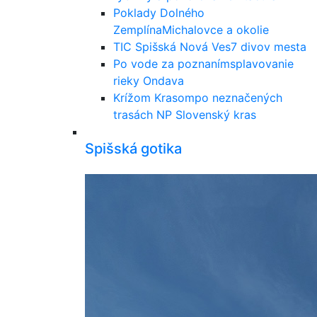
Poklady Dolného
Zemplína
Michalovce a okolie
TIC Spišská Nová Ves
7 divov mesta
Po vode za poznaním
splavovanie
rieky Ondava
Krížom Krasom
po neznačených
trasách NP Slovenský kras
Spišská gotika