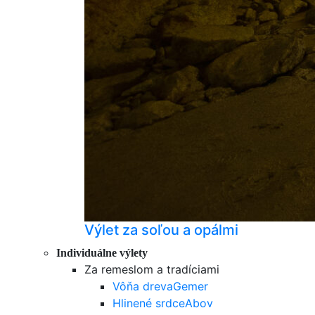
Výlet za soľou a opálmi
Individuálne výlety
Za remeslom a tradíciami
Vôňa dreva
Gemer
Hlinené srdce
Abov