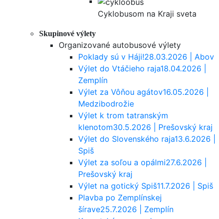
Cyklobusom na Kraji sveta
Skupinové výlety
Organizované autobusové výlety
Poklady sú v Háji!
28.03.2026 | Abov
Výlet do Vtáčieho raja
18.04.2026 |
Zemplín
Výlet za Vôňou agátov
16.05.2026 |
Medzibodrožie
Výlet k trom tatranským
klenotom
30.5.2026 | Prešovský kraj
Výlet do Slovenského raja
13.6.2026 |
Spiš
Výlet za soľou a opálmi
27.6.2026 |
Prešovský kraj
Výlet na gotický Spiš
11.7.2026 | Spiš
Plavba po Zemplínskej
šírave
25.7.2026 | Zemplín