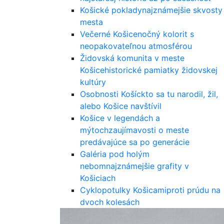
Košické poklady
najznámejšie skvosty
mesta
Večerné Košice
nočný kolorit s
neopakovateľnou atmosférou
Židovská komunita v meste
Košice
historické pamiatky židovskej
kultúry
Osobnosti Košíc
kto sa tu narodil, žil,
alebo Košice navštívil
Košice v legendách a
mýtoch
zaujímavosti o meste
predávajúce sa po generácie
Galéria pod holým
nebom
najznámejšie grafity v
Košiciach
Cyklopotulky Košicami
proti prúdu na
dvoch kolesách