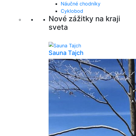
Náučné chodníky
Cyklobod
Nové zážitky na kraji
sveta
Sauna Tajch