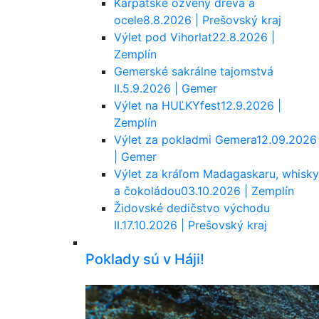
Karpatské ozveny dreva a
ocele
8.8.2026 | Prešovský kraj
Výlet pod Vihorlat
22.8.2026 |
Zemplín
Gemerské sakrálne tajomstvá
II.
5.9.2026 | Gemer
Výlet na HUĽKYfest
12.9.2026 |
Zemplín
Výlet za pokladmi Gemera
12.09.2026
| Gemer
Výlet za kráľom Madagaskaru, whisky
a čokoládou
03.10.2026 | Zemplín
Židovské dedičstvo východu
II.
17.10.2026 | Prešovský kraj
Poklady sú v Háji!