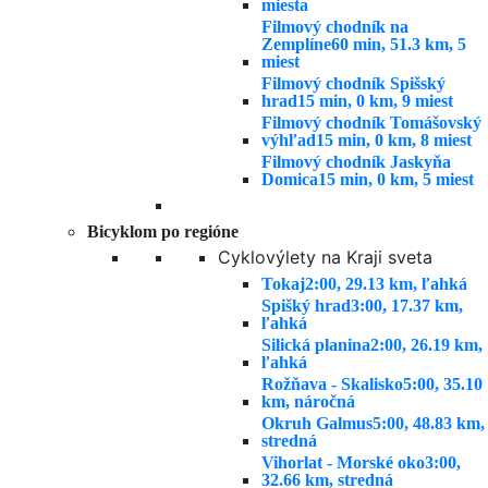
miesta
Filmový chodník na
Zemplíne
60 min, 51.3 km, 5
miest
Filmový chodník Spišský
hrad
15 min, 0 km, 9 miest
Filmový chodník Tomášovský
výhľad
15 min, 0 km, 8 miest
Filmový chodník Jaskyňa
Domica
15 min, 0 km, 5 miest
Bicyklom po regióne
Cyklovýlety na Kraji sveta
Tokaj
2:00, 29.13 km, ľahká
Spišký hrad
3:00, 17.37 km,
ľahká
Silická planina
2:00, 26.19 km,
ľahká
Rožňava - Skalisko
5:00, 35.10
km, náročná
Okruh Galmus
5:00, 48.83 km,
stredná
Vihorlat - Morské oko
3:00,
32.66 km, stredná