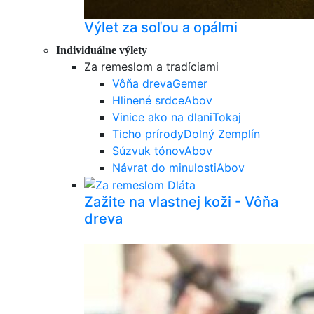
Výlet za soľou a opálmi
Individuálne výlety
Za remeslom a tradíciami
Vôňa dreva
Gemer
Hlinené srdce
Abov
Vinice ako na dlani
Tokaj
Ticho prírody
Dolný Zemplín
Súzvuk tónov
Abov
Návrat do minulosti
Abov
Zažite na vlastnej koži - Vôňa
dreva