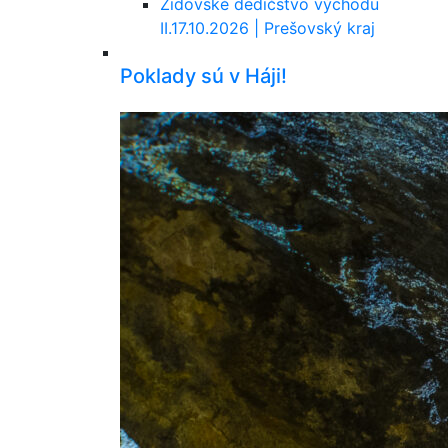
Židovské dedičstvo východu
II.
17.10.2026 | Prešovský kraj
Poklady sú v Háji!