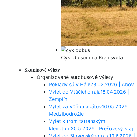
Cyklobusom na Kraji sveta
Skupinové výlety
Organizované autobusové výlety
Poklady sú v Háji!
28.03.2026 | Abov
Výlet do Vtáčieho raja
18.04.2026 |
Zemplín
Výlet za Vôňou agátov
16.05.2026 |
Medzibodrožie
Výlet k trom tatranským
klenotom
30.5.2026 | Prešovský kraj
Výlet do Slovenského raja
13.6.2026 |