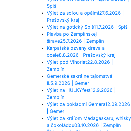
Spiš
Výlet za soľou a opálmi
27.6.2026 |
Prešovský kraj
Výlet na gotický Spiš
11.7.2026 | Spiš
Plavba po Zemplínskej
šírave
25.7.2026 | Zemplín
Karpatské ozveny dreva a
ocele
8.8.2026 | Prešovský kraj
Výlet pod Vihorlat
22.8.2026 |
Zemplín
Gemerské sakrálne tajomstvá
II.
5.9.2026 | Gemer
Výlet na HUĽKYfest
12.9.2026 |
Zemplín
Výlet za pokladmi Gemera
12.09.2026
| Gemer
Výlet za kráľom Madagaskaru, whisky
a čokoládou
03.10.2026 | Zemplín