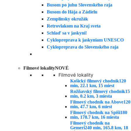
Busom po juhu Slovenského raja
Busom do Hája a Zádielu
Zemplínsky okružák
Retrovlakom na Kraj sveta
Schlaď sa v jaskyni!
Cyklopreprava k jaskyniam UNESCO
Cyklopreprava do Slovenského raja
Filmové lokality
NOVÉ
Filmové lokality
Košický filmový chodník
120
min, 22.1 km, 15 miest
Rožňavský filmový chodník
15
min, 0.2 km, 3 miesta
Filmový chodník na Above
120
min, 47.7 km, 6 miest
Filmový chodník na Spiši
180
min, 178.7 km, 16 miesta
Filmový chodník na
Gemeri
240 min, 165.8 km, 18