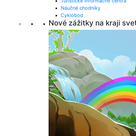
Turistické informačné centrá
Náučné chodníky
Cyklobod
Nové zážitky na kraji sve