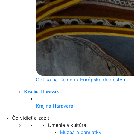
Gotika na Gemeri / Európske dedičstvo
Krajina Haravara
Krajina Haravara
Čo vidieť a zažiť
Umenie a kultúra
Múzeá a pamiatky