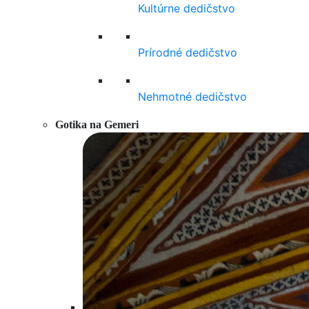
Kultúrne dedičstvo
Prírodné dedičstvo
Nehmotné dedičstvo
Gotika na Gemeri