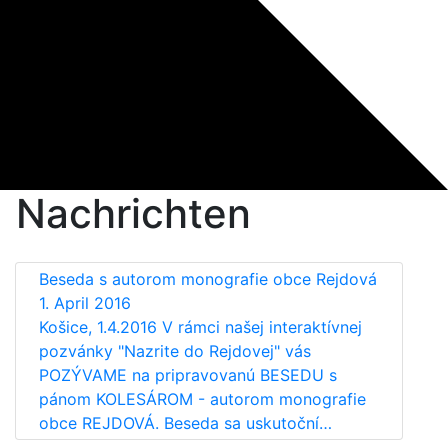
Nachrichten
Beseda s autorom monografie obce Rejdová
1. April 2016
Košice, 1.4.2016 V rámci našej interaktívnej
pozvánky "Nazrite do Rejdovej" vás
POZÝVAME na pripravovanú BESEDU s
pánom KOLESÁROM - autorom monografie
obce REJDOVÁ. Beseda sa uskutoční…