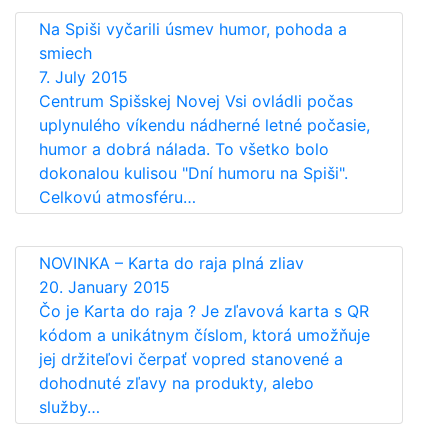
Na Spiši vyčarili úsmev humor, pohoda a
smiech
7. July 2015
Centrum Spišskej Novej Vsi ovládli počas
uplynulého víkendu nádherné letné počasie,
humor a dobrá nálada. To všetko bolo
dokonalou kulisou "Dní humoru na Spiši".
Celkovú atmosféru…
NOVINKA – Karta do raja plná zliav
20. January 2015
Čo je Karta do raja ? Je zľavová karta s QR
kódom a unikátnym číslom, ktorá umožňuje
jej držiteľovi čerpať vopred stanovené a
dohodnuté zľavy na produkty, alebo
služby…