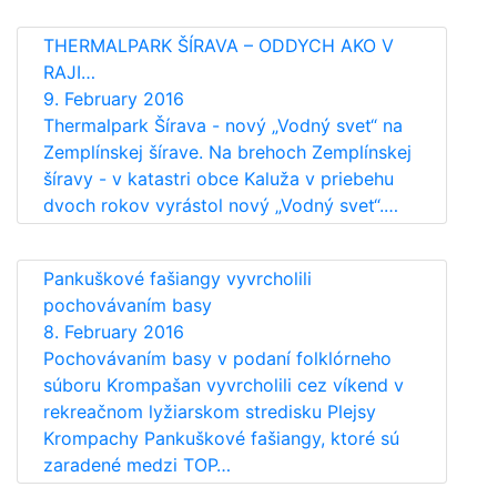
THERMALPARK ŠÍRAVA – ODDYCH AKO V
RAJI…
9. February 2016
Thermalpark Šírava - nový „Vodný svet“ na
Zemplínskej šírave. Na brehoch Zemplínskej
šíravy - v katastri obce Kaluža v priebehu
dvoch rokov vyrástol nový „Vodný svet“.…
Pankuškové fašiangy vyvrcholili
pochovávaním basy
8. February 2016
Pochovávaním basy v podaní folklórneho
súboru Krompašan vyvrcholili cez víkend v
rekreačnom lyžiarskom stredisku Plejsy
Krompachy Pankuškové fašiangy, ktoré sú
zaradené medzi TOP…