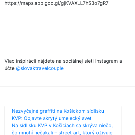
https://maps.app.goo.gl/gjKVAXLL7h53o7gR7
Viac inšpirácií nájdete na sociálnej sieti Instagram a
účte
@slovaktravelcouple
Nezvyčajné graffiti na Košickom sídlisku
KVP: Objavte skrytý umelecký svet
Na sídlisku KVP v Košiciach sa skrýva niečo,
čo mnohí nečakali – street art, ktorý oživuje