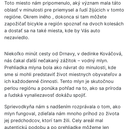
Toto miesto nám pripomenulo, aký význam mala táto
oblasť v minulosti pre priemysel a ľudí žijúcich v tomto
regióne. Okrem iného , dokonca si tam môžete
zapožičať bicykle a región spoznať na dvoch kolesách
a dostať sa na také miesta, kde by Vás auto
nezaviedlo.
Niekoľko minút cesty od Drnavy, v dedinke Kováčová,
nás čakal ďalší nečakaný zážitok – vodný mlyn.
Prehliadka mlyna bola ako návrat do minulosti, kde
sme si mohli predstaviť život miestnych obyvateľov a
ich každodenné činnosti. Tento mlyn je skutočnou
perlou regiónu a ponúka pohľad na to, ako sa príroda
a ľudská vynaliezavosť dokážu spojiť.
Sprievodkyňa nám s nadšením rozprávala o tom, ako
mlyn fungoval, zdieľala nám mnoho príhod zo života
jej predchodcov, ktorí tam žili. Cely areál mal
autentickú podobu a po prehliadke môžeme len