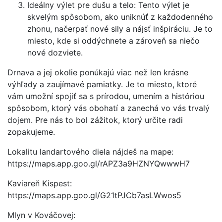
Ideálny výlet pre dušu a telo: Tento výlet je
skvelým spôsobom, ako uniknúť z každodenného
zhonu, načerpať nové sily a nájsť inšpiráciu. Je to
miesto, kde si oddýchnete a zároveň sa niečo
nové dozviete.
Drnava a jej okolie ponúkajú viac než len krásne
výhľady a zaujímavé pamiatky. Je to miesto, ktoré
vám umožní spojiť sa s prírodou, umením a históriou
spôsobom, ktorý vás obohatí a zanechá vo vás trvalý
dojem. Pre nás to bol zážitok, ktorý určite radi
zopakujeme.
Lokalitu landartového diela nájdeš na mape:
https://maps.app.goo.gl/rAPZ3a9HZNYQwwwH7
Kaviareň Kispest:
https://maps.app.goo.gl/G21tPJCb7asLWwos5
Mlyn v Kováčovej: