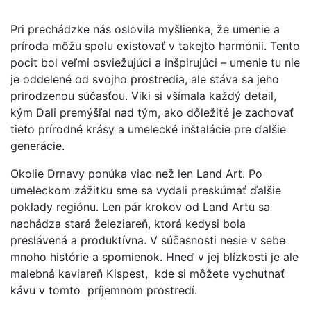
Pri prechádzke nás oslovila myšlienka, že umenie a
príroda môžu spolu existovať v takejto harmónii. Tento
pocit bol veľmi osviežujúci a inšpirujúci – umenie tu nie
je oddelené od svojho prostredia, ale stáva sa jeho
prirodzenou súčasťou. Viki si všímala každý detail,
kým Dali premýšľal nad tým, ako dôležité je zachovať
tieto prírodné krásy a umelecké inštalácie pre ďalšie
generácie.
Okolie Drnavy ponúka viac než len Land Art. Po
umeleckom zážitku sme sa vydali preskúmať ďalšie
poklady regiónu. Len pár krokov od Land Artu sa
nachádza stará železiareň, ktorá kedysi bola
preslávená a produktívna. V súčasnosti nesie v sebe
mnoho histórie a spomienok. Hneď v jej blízkosti je ale
malebná kaviareň Kispest, kde si môžete vychutnať
kávu v tomto príjemnom prostredí.