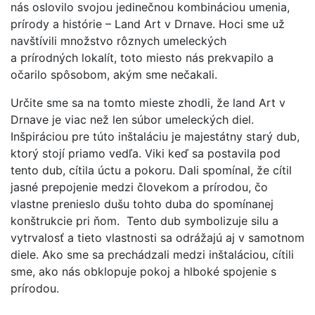
nás oslovilo svojou jedinečnou kombináciou umenia,
prírody a histórie – Land Art v Drnave. Hoci sme už
navštívili množstvo rôznych umeleckých
a prírodných lokalít, toto miesto nás prekvapilo a
očarilo spôsobom, akým sme nečakali.
Určite sme sa na tomto mieste zhodli, že land Art v
Drnave je viac než len súbor umeleckých diel.
Inšpiráciou pre túto inštaláciu je majestátny starý dub,
ktorý stojí priamo vedľa. Viki keď sa postavila pod
tento dub, cítila úctu a pokoru. Dali spomínal, že cítil
jasné prepojenie medzi človekom a prírodou, čo
vlastne prenieslo dušu tohto duba do spomínanej
konštrukcie pri ňom. Tento dub symbolizuje silu a
vytrvalosť a tieto vlastnosti sa odrážajú aj v samotnom
diele. Ako sme sa prechádzali medzi inštaláciou, cítili
sme, ako nás obklopuje pokoj a hlboké spojenie s
prírodou.