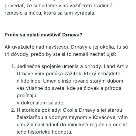
povedať, že si budeme viac vážiť toto tradičné
remeslo a múku, ktorá sa tam vyrábala.
Prečo sa oplatí navštíviť Drnavu?
Ak uvažujete nad návštevou Drnavy a jej okolia, tu sú
tri dôvody, prečo by ste si to nemali nechať ujsť:
Jedinečné spojenie umenia a prírody: Land Art v
Drnave vám ponúka zážitok, ktorý nenájdete
nikde inde. Umenie inšpirované starým dubom
vás vtiahne do sveta, kde sa človek a príroda
prelínajú
v dokonalom súlade.
Historické poklady: Okolie Drnavy s jej starou
železiarňou a vodným mlynom v Kováčovej vám
umožní nahliadnuť do minulosti regiónu a oceniť
jeho historickú hodnotu.