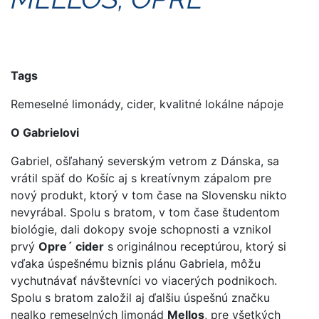
Tags
Remeselné limonády, cider, kvalitné lokálne nápoje
O Gabrielovi
Gabriel, ošľahaný severským vetrom z Dánska, sa
vrátil späť do Košíc aj s kreatívnym zápalom pre
nový produkt, ktorý v tom čase na Slovensku nikto
nevyrábal. Spolu s bratom, v tom čase študentom
biológie, dali dokopy svoje schopnosti a vznikol
prvý
Opre´ cider
s originálnou receptúrou, ktorý si
vďaka úspešnému biznis plánu Gabriela, môžu
vychutnávať návštevníci vo viacerých podnikoch.
Spolu s bratom založil aj ďalšiu úspešnú značku
nealko remeselných limonád
Mellos
, pre všetkých