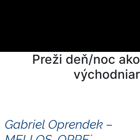
Preži deň/noc ako
východniar
Gabriel Oprendek –
MELLOS, OPRE´