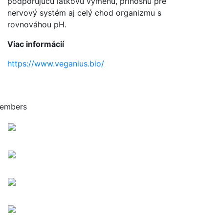
podporujúcu látkovú výmenu, prínosnú pre
nervový systém aj celý chod organizmu s
rovnováhou pH.
Viac informácií
https://www.veganius.bio/
embers