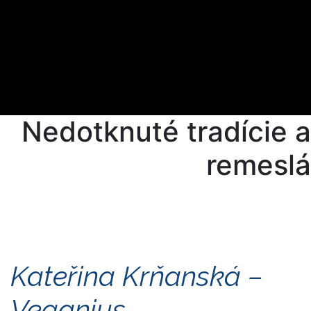
Nedotknuté tradície a
remeslá
Kateřina Krňanská –
Veganius