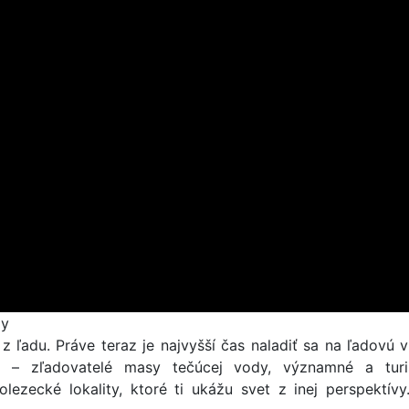
ly
ľadu. Práve teraz je najvyšší čas naladiť sa na ľadovú v
y – zľadovatelé masy tečúcej vody, významné a turist
lezecké lokality, ktoré ti ukážu svet z inej perspektívy