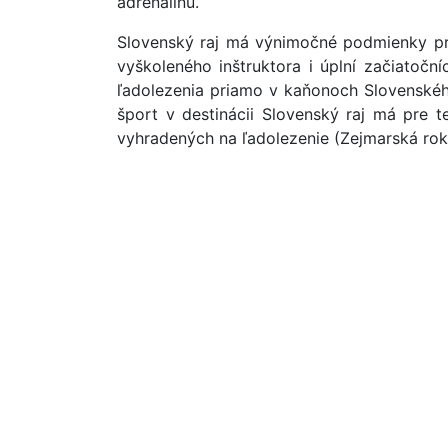
adrenalínu.
Slovenský raj má výnimočné podmienky pre 
vyškoleného inštruktora i úplní začiatočn
ľadolezenia priamo v kaňonoch Slovenského
šport v destinácii Slovenský raj má pre t
vyhradených na ľadolezenie (Zejmarská rokli