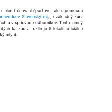
 nielen trénovaní športovci, ale s pomocou
prievodcov Slovenský raj
, je základný kurz
tách a v sprievode odborníkov. Tento zimný
ých kaskád a roklín je 5 lokalít oficiálne
ský mlyn).