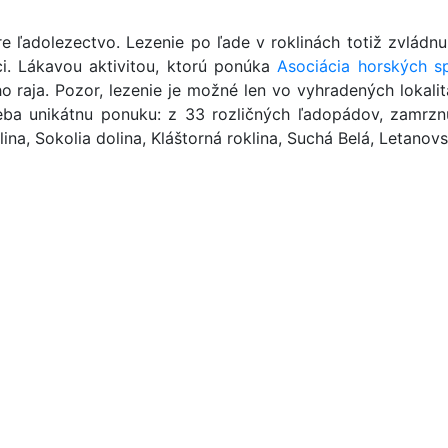
ľadolezectvo. Lezenie po ľade v roklinách totiž zvládnu
íci. Lákavou aktivitou, ktorú ponúka
Asociácia horských s
 raja. Pozor, lezenie je možné len vo vyhradených lokali
eba unikátnu ponuku: z 33 rozličných ľadopádov, zamrznut
na, Sokolia dolina, Kláštorná roklina, Suchá Belá, Letanov