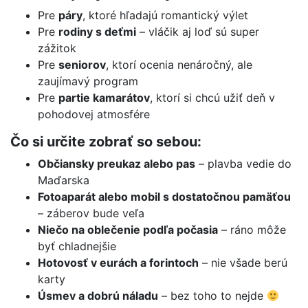
Pre
páry
, ktoré hľadajú romantický výlet
Pre
rodiny s deťmi
– vláčik aj loď sú super
zážitok
Pre
seniorov
, ktorí ocenia nenáročný, ale
zaujímavý program
Pre
partie kamarátov
, ktorí si chcú užiť deň v
pohodovej atmosfére
Čo si určite zobrať so sebou:
Občiansky preukaz alebo pas
– plavba vedie do
Maďarska
Fotoaparát alebo mobil s dostatočnou pamäťou
– záberov bude veľa
Niečo na oblečenie podľa počasia
– ráno môže
byť chladnejšie
Hotovosť v eurách a forintoch
– nie všade berú
karty
Úsmev a dobrú náladu
– bez toho to nejde