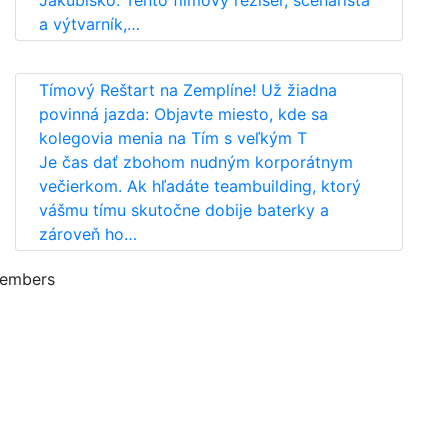
Jakubisko. Tento filmový režisér, scenárista
a výtvarník,…
Tímový Reštart na Zemplíne! Už žiadna
povinná jazda: Objavte miesto, kde sa
kolegovia menia na Tím s veľkým T
Je čas dať zbohom nudným korporátnym
večierkom. Ak hľadáte teambuilding, ktorý
vášmu tímu skutočne dobije baterky a
zároveň ho…
embers