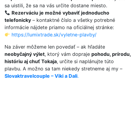
sa uistili, že sa na vás určite dostane miesto.
Rezerváciu je možné vybaviť jednoducho
telefonicky
– kontaktné číslo a všetky potrebné
informácie nájdete priamo na oficiálnej stránke:
https://lumixtrade.sk/vyletne-plavby/
Na záver môžeme len povedať – ak hľadáte
neobyčajný výlet
, ktorý vám dopraje
pohodu, prírodu,
históriu aj chuť Tokaja
, určite si naplánujte túto
plavbu. A možno sa tam niekedy stretneme aj my –
Slovaktravelcouple – Viki a Dali
.