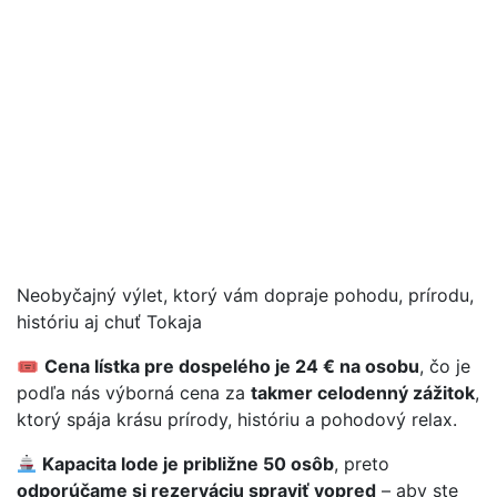
Neobyčajný výlet, ktorý vám dopraje pohodu, prírodu,
históriu aj chuť Tokaja
🎟
️
Cena lístka pre dospelého je 24 € na osobu
, čo je
podľa nás výborná cena za
takmer celodenný zážitok
,
ktorý spája krásu prírody, históriu a pohodový relax.
Kapacita lode je približne 50 osôb
, preto
odporúčame si rezerváciu spraviť vopred
– aby ste