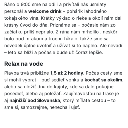
Ráno o 9:00 sme nalodili a privítali nás usmiaty
personál a
welcome drink
– pohárik lahodného
tokajského vína. Krátky výklad o rieke a okolí nám dal
krásny úvod do dňa. Priznáme sa – počasie nám zo
začiatku príliš neprialo. Z rána nám mrholilo , neskôr
bolo pod mrakom a trochu fúkalo, takže sme sa
nevedeli úplne uvoľniť a užívať si to naplno. Ale nevadí
– leto sa blíži a počasie bude už čoraz lepšie.
Relax na vode
Plavba trvá približne
1,5 až 2 hodiny
. Počas cesty sme
si mohli vybrať – buď sedieť vonku a
kochať sa okolím
,
alebo sa uložiť dnu do kajuty, kde sa dalo pokojne
posedieť, alebo aj poležať. Zaujímavosťou na trase je
aj
najnižší bod Slovenska
, ktorý míňate cestou – to
sme si, samozrejme, nenechali ujsť.