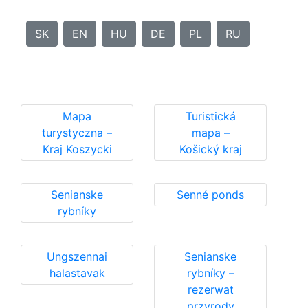
SK
EN
HU
DE
PL
RU
Mapa
Turistická
turystyczna –
mapa –
Kraj Koszycki
Košický kraj
Senianske
Senné ponds
rybníky
Ungszennai
Senianske
halastavak
rybníky –
rezerwat
przyrody