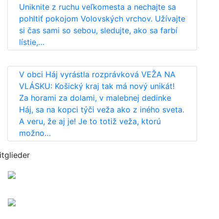
Uniknite z ruchu veľkomesta a nechajte sa
pohltiť pokojom Volovských vrchov. Užívajte
si čas sami so sebou, sledujte, ako sa farbí
lístie,…
V obci Háj vyrástla rozprávková VEŽA NA
VLÁSKU: Košický kraj tak má nový unikát!
Za horami za dolami, v malebnej dedinke
Háj, sa na kopci týči veža ako z iného sveta.
A veru, že aj je! Je to totiž veža, ktorú
možno…
itglieder