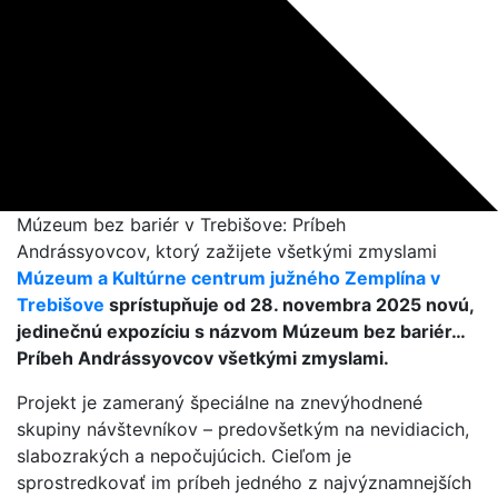
Múzeum bez bariér v Trebišove: Príbeh
Andrássyovcov, ktorý zažijete všetkými zmyslami
Múzeum a Kultúrne centrum južného Zemplína v
Trebišove
sprístupňuje od 28. novembra 2025 novú,
jedinečnú expozíciu s názvom Múzeum bez bariér…
Príbeh Andrássyovcov všetkými zmyslami.
Projekt je zameraný špeciálne na znevýhodnené
skupiny návštevníkov – predovšetkým na nevidiacich,
slabozrakých a nepočujúcich. Cieľom je
sprostredkovať im príbeh jedného z najvýznamnejších