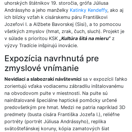
uhorských štátnikov 19. storočia, grófa Júliusa
Andrássyho a jeho manželky
Katinky Kendeffy
, ako aj
ich blízky vzťah k cisárskemu páru Františkovi
Jozefovi I. a Alžbete Bavorskej (Sisi), a to pomocou
všetkých zmyslov (hmat, zrak, čuch, sluch). Projekt je
v súlade s prioritou KSK
„Kultúra šitá na mieru“
z
výzvy Tradície inšpirujú inovácie.
Expozícia navrhnutá pre
zmyslové vnímanie
Nevidiaci a slabozrakí návštevníci
sa v expozícii ľahko
zorientujú vďaka vodiacemu zábradliu inštalovanému
na obvodovom pulte v miestnosti. Na pulte sú
nainštalované špeciálne haptické pomôcky určené
predovšetkým pre hmat. Medzi ne patria napríklad 3D
predmety (busta cisára Františka Jozefa I.), reliéfne
portréty (portrét Júliusa Andrássyho), replika
svätoštefánskej koruny, kópia zamatových šiat