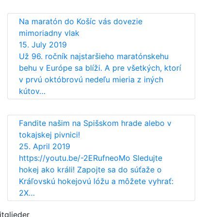
Na maratón do Košíc vás dovezie
mimoriadny vlak
15. July 2019
Už 96. ročník najstaršieho maratónskehu
behu v Európe sa blíži. A pre všetkých, ktorí
v prvú októbrovú nedeľu mieria z iných
kútov…
Fandite našim na Spišskom hrade alebo v
tokajskej pivnici!
25. April 2019
https://youtu.be/-2ERufneoMo Sledujte
hokej ako králi! Zapojte sa do súťaže o
Kráľovskú hokejovú lóžu a môžete vyhrať:
2X…
itglieder