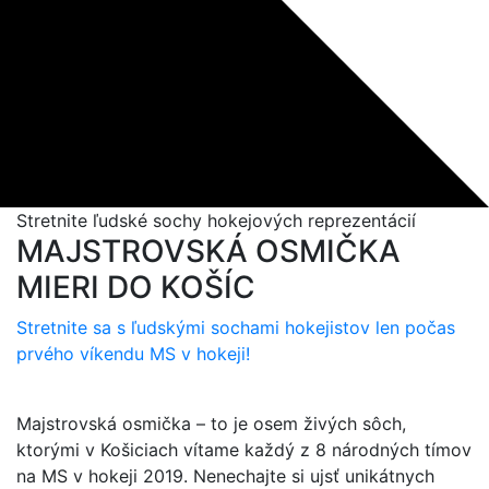
Stretnite ľudské sochy hokejových reprezentácií
MAJSTROVSKÁ OSMIČKA
MIERI DO KOŠÍC
Stretnite sa s ľudskými sochami hokejistov len počas
prvého víkendu MS v hokeji!
Majstrovská osmička – to je osem živých sôch,
ktorými v Košiciach vítame každý z 8 národných tímov
na MS v hokeji 2019. Nenechajte si ujsť unikátnych