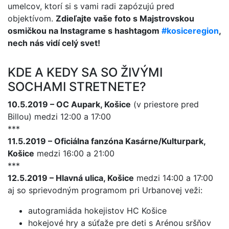
umelcov, ktorí si s vami radi zapózujú pred
objektívom.
Zdieľajte vaše foto s Majstrovskou
osmičkou na Instagrame s hashtagom
#kosiceregion
,
nech nás vidí celý svet!
KDE A KEDY SA SO ŽIVÝMI
SOCHAMI STRETNETE?
10.5.2019 – OC Aupark, Košice
(v priestore pred
Billou) medzi 12:00 a 17:00
***
11.5.2019 – Oficiálna fanzóna Kasárne/Kulturpark,
Košice
medzi 16:00 a 21:00
***
12.5.2019 – Hlavná ulica, Košice
medzi 14:00 a 17:00
aj so sprievodným programom pri Urbanovej veži:
autogramiáda hokejistov HC Košice
hokejové hry a súťaže pre deti s Arénou sršňov