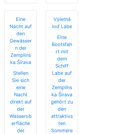
Eine
Výletná
Nacht auf
loď Labe
den
Eine
Gewässer
Bootsfah
n der
rt mit
Zemplíns
dem
ka Šírava
Schiff
Stellen
Labe auf
Sie sich
der
eine
Zemplíns
Nacht
ka Šírava
direkt auf
gehört zu
der
den
Wasserob
attraktivs
erfläche
ten
der
Sommere