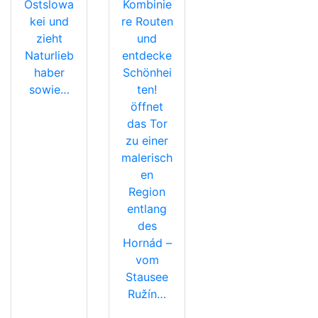
Ostslowa
Kombinie
kei und
re Routen
zieht
und
Naturlieb
entdecke
haber
Schönhei
sowie…
ten!
öffnet
das Tor
zu einer
malerisch
en
Region
entlang
des
Hornád –
vom
Stausee
Ružín…