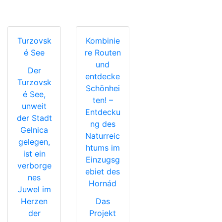
Turzovsk
Kombinie
é See
re Routen
und
Der
entdecke
Turzovsk
Schönhei
é See,
ten! –
unweit
Entdecku
der Stadt
ng des
Gelnica
Naturreic
gelegen,
htums im
ist ein
Einzugsg
verborge
ebiet des
nes
Hornád
Juwel im
Herzen
Das
der
Projekt