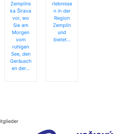
Zemplíns
rlebnisse
ka Šírava
n in der
vor, wo
Region
Sie am
Zemplín
Morgen
und
vom
bietet…
ruhigen
See, den
Geräusch
en der…
itglieder