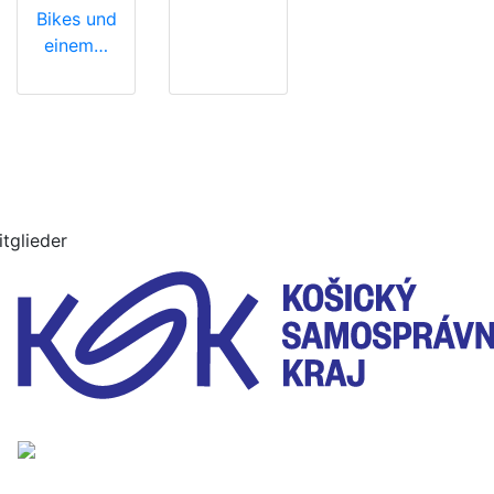
Bikes und
einem…
itglieder