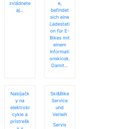
zvládnete
e,
aj…
befindet
sich eine
Ladestati
on für E-
Bikes mit
einem
Informati
onskiosk.
Damit…
Nabíjačk
Ski&Bike
y na
Service
elektrobi
und
cykle a
Verleih
prístrešk
Servis
y v