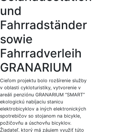
und
Fahrradständer
sowie
Fahrradverleih
GRANARIUM
Cieľom projektu bolo rozšírenie služby
v oblasti cykloturistiky, vytvorenie v
areáli penziónu GRANARIUM “SMART”
ekologickú nabíjaciu stanicu
elektrobicyklov a iných elektronických
spotrebičov so stojanom na bicykle,
požičovňu a úschovňu bicyklov.
Žiadateľ, ktorý má záujem využiť túto