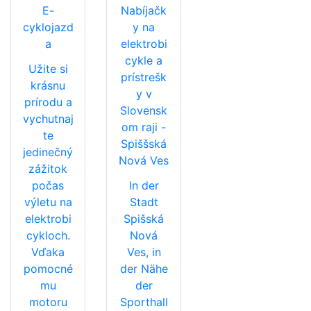
E-
Nabíjačk
cyklojazd
y na
a
elektrobi
cykle a
Užite si
prístrešk
krásnu
y v
prírodu a
Slovensk
vychutnaj
om raji -
te
Spiššská
jedinečný
Nová Ves
zážitok
počas
In der
výletu na
Stadt
elektrobi
Spišská
cykloch.
Nová
Vďaka
Ves, in
pomocné
der Nähe
mu
der
motoru
Sporthall