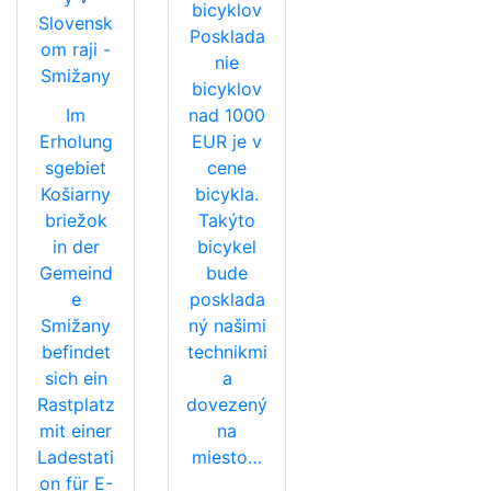
bicyklov
Slovensk
Posklada
om raji -
nie
Smižany
bicyklov
Im
nad 1000
Erholung
EUR je v
sgebiet
cene
Košiarny
bicykla.
briežok
Takýto
in der
bicykel
Gemeind
bude
e
posklada
Smižany
ný našimi
befindet
technikmi
sich ein
a
Rastplatz
dovezený
mit einer
na
Ladestati
miesto…
on für E-