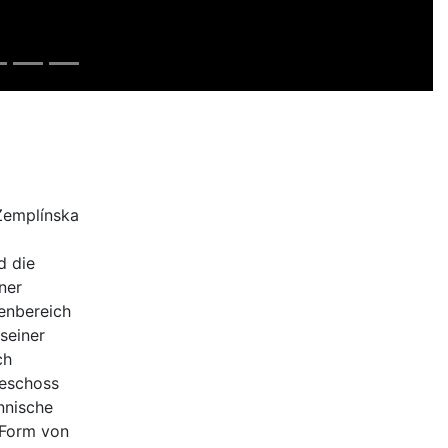
 Zemplínska
d die
ner
enbereich
seiner
ch
Geschoss
nnische
 Form von