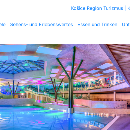
Košice Región Turizmus |
ele
Sehens- und Erlebenswertes
Essen und Trinken
Unt