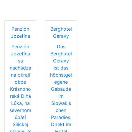
Penzión
Berghotel
Jozefína
Geravy
Penzión
Das
Jozefína
Berghotel
sa
Geravy
nachádza
ist das
na okraji
höchstgel
obce
egene
Krásnoho
Gebäude
rská Dlhá
im
Lúka, na
Slowakis
severnom
chen
úpätí
Paradies.
Silickej
Direkt im
planiny, 8
Hotel