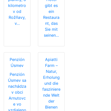
kilometro
gibt es
v od
ein
Rožňavy,
Restaura
v…
nt, das
Sie mit
seinen…
Penzión
Apiatti
Úsmev
Farm –
Natur,
Penzión
Erholung
Úsmev sa
und die
nachádza
fasziniere
v obci
nde Welt
Arnutovc
der
e vo
Bienen
vzdialeno