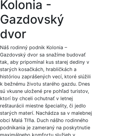
Kolonia -
Gazdovský
dvor
Náš rodinný podnik Kolonia –
Gazdovský dvor sa snažíme budovať
tak, aby pripomínal kus starej dediny v
starých kosačkách, hrabličkách a
históriou zaprášených vecí, ktoré slúžili
k bežnému životu starého gazdu. Dnes
sú vkusne uložené pre pohľad turistov,
ktorí by chceli ochutnať v letnej
reštaurácii miestne špeciality, či jedlo
starých materí. Nachádza sa v malebnej
obci Malá Tŕňa. Duch nášho rodinného
podnikania je zameraný na poskytnutie
maximálneho komfortu služieb v