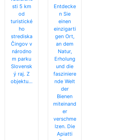
sti 5 km
Entdecke
od
n Sie
turistické
einen
ho
einzigarti
strediska
gen Ort,
Čingov v
an dem
národno
Natur,
m parku
Erholung
Slovensk
und die
ý raj. Z
fasziniere
objektu…
nde Welt
der
Bienen
miteinand
er
verschme
lzen. Die
Apiatti