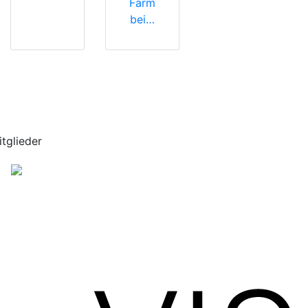
Farm
bei…
itglieder