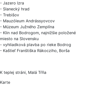
- Jazero Izra
- Slanecký hrad
- Trebišov
- Mauzóleum Andrássyovcov
- Múzeum Južného Zemplína
- Klin nad Bodrogom, najnižšie položené
miesto na Slovensku
- vyhliadková plavba po rieke Bodrog
- Kaštieľ Franštiška Rákocziho, Borša
K teplej stráni, Malá Tŕňa
Karte