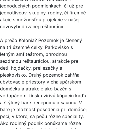
jednoduchých podmienkach, či už pre
jednotlivcov, skupiny, rodiny, či firemné
akcie s možnosťou projekcie v našej
novovybudovanej reštaurácii.
A prečo Kolonia? Pozemok je členený
na tri územné celky. Parkovisko s
letným amfiteátrom, prírodnou
sezónnou reštauráciou, atrakcie pre
deti, hojdačky, preliezačky a
pieskovisko. Druhý pozemok zahŕňa
ubytovacie priestory v chalupárskom
domčeku a atrakcie ako bazén s
vodopádom, fínsku vírivú kúpaciu kaďu
a štýlový bar s recepciou a saunou. V
bare je možnosť posedenia pri domácej
peci, v ktorej sa pečú rôzne špeciality.
Ako rodinný podnik ponúkame rôzne