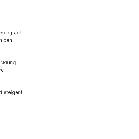
egung auf
n den
icklung
ve
 steigen!