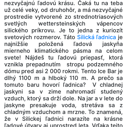
nezvyčajnú ľadovú krásu. Čaká tu na teba
už celé veky, od druhohôr, a má nezvyčajné
prostredie vytvorené zo strednotriasových
svetlých wettersteinských vápencov
silického príkrovu. Je to jedna z kuriozít
svetových rozmerov. Táto
Silická ľadnica
je
najnižšie položená ľadová jaskyňa
mierneho klimatického pásma na celom
svete! Nájdeš tu ľadovú priepasť, ktorá
vznikla prepadnutím stropu podzemného
dómu pred asi 2 000 rokmi. Tento Ice Bar je
dlhý 1100 m a hlboký 110 m. A prečo sa
tomuto baru hovorí ľadnica? V chladnej
jaskyni sa v zime nahromadí studený
vzduch, ktorý sa drží dole. Na jar a v lete do
jaskyne presakuje voda, stretáva sa z
chladným vzduchom a mrzne. To znamená,
že v Silickej ľadnici narazíte na krásne
ľadové útvary aj uprostred leta. Vďaka tejto