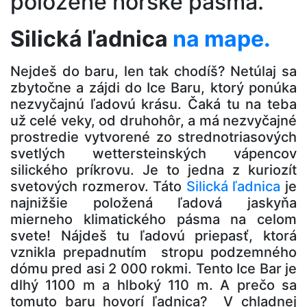
položené horské pásma.
Silická ľadnica
na mape.
Nejdeš do baru, len tak chodíš? Netúlaj sa
zbytočne a zájdi do Ice Baru, ktorý ponúka
nezvyčajnú ľadovú krásu. Čaká tu na teba
už celé veky, od druhohôr, a má nezvyčajné
prostredie vytvorené zo strednotriasových
svetlých wettersteinských vápencov
silického príkrovu. Je to jedna z kuriozít
svetových rozmerov. Táto
Silická ľadnica
je
najnižšie položená ľadová jaskyňa
mierneho klimatického pásma na celom
svete! Nájdeš tu ľadovú priepasť, ktorá
vznikla prepadnutím stropu podzemného
dómu pred asi 2 000 rokmi. Tento Ice Bar je
dlhý 1100 m a hlboký 110 m. A prečo sa
tomuto baru hovorí ľadnica? V chladnej