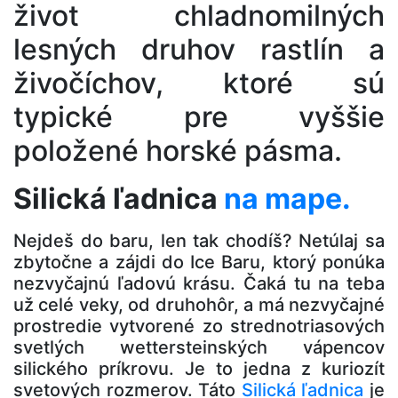
život chladnomilných
lesných druhov rastlín a
živočíchov, ktoré sú
typické pre vyššie
položené horské pásma.
Silická ľadnica
na mape.
Nejdeš do baru, len tak chodíš? Netúlaj sa
zbytočne a zájdi do Ice Baru, ktorý ponúka
nezvyčajnú ľadovú krásu. Čaká tu na teba
už celé veky, od druhohôr, a má nezvyčajné
prostredie vytvorené zo strednotriasových
svetlých wettersteinských vápencov
silického príkrovu. Je to jedna z kuriozít
svetových rozmerov. Táto
Silická ľadnica
je