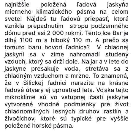
najnižšie položená ľadová jaskyňa
mierneho klimatického pásma na celom
svete! Nájdeš tu ľadovú priepasť, ktorá
vznikla prepadnutím stropu podzemného
dómu pred asi 2 000 rokmi. Tento Ice Bar je
dlhý 1100 m a hlboký 110 m. A prečo sa
tomuto baru hovorí ľadnica? V chladnej
jaskyni sa v zime nahromadí studený
vzduch, ktorý sa drží dole. Na jar a v lete do
jaskyne presakuje voda, stretáva sa z
chladným vzduchom a mrzne. To znamená,
že v Silickej ľadnici narazíte na krásne
ľadové útvary aj uprostred leta. Vďaka tejto
mikroklíme sú vo vstupnej časti jaskyne
vytvorené vhodné podmienky pre život
chladnomilných lesných druhov rastlín a
živočíchov, ktoré sú typické pre vyššie
položené horské pásma.