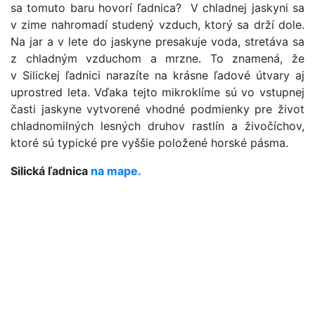
sa tomuto baru hovorí ľadnica? V chladnej jaskyni sa
v zime nahromadí studený vzduch, ktorý sa drží dole.
Na jar a v lete do jaskyne presakuje voda, stretáva sa
z chladným vzduchom a mrzne. To znamená, že
v Silickej ľadnici narazíte na krásne ľadové útvary aj
uprostred leta. Vďaka tejto mikroklíme sú vo vstupnej
časti jaskyne vytvorené vhodné podmienky pre život
chladnomilných lesných druhov rastlín a živočíchov,
ktoré sú typické pre vyššie položené horské pásma.
Silická ľadnica
na mape.