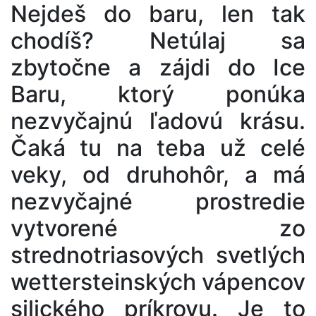
Nejdeš do baru, len tak
chodíš? Netúlaj sa
zbytočne a zájdi do Ice
Baru, ktorý ponúka
nezvyčajnú ľadovú krásu.
Čaká tu na teba už celé
veky, od druhohôr, a má
nezvyčajné prostredie
vytvorené zo
strednotriasových svetlých
wettersteinských vápencov
silického príkrovu. Je to