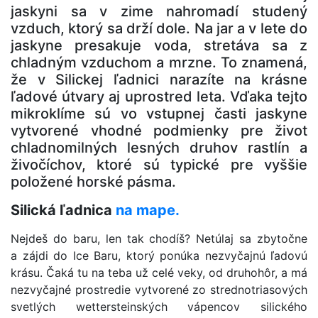
jaskyni sa v zime nahromadí studený
vzduch, ktorý sa drží dole. Na jar a v lete do
jaskyne presakuje voda, stretáva sa z
chladným vzduchom a mrzne. To znamená,
že v Silickej ľadnici narazíte na krásne
ľadové útvary aj uprostred leta. Vďaka tejto
mikroklíme sú vo vstupnej časti jaskyne
vytvorené vhodné podmienky pre život
chladnomilných lesných druhov rastlín a
živočíchov, ktoré sú typické pre vyššie
položené horské pásma.
Silická ľadnica
na mape.
Nejdeš do baru, len tak chodíš? Netúlaj sa zbytočne
a zájdi do Ice Baru, ktorý ponúka nezvyčajnú ľadovú
krásu. Čaká tu na teba už celé veky, od druhohôr, a má
nezvyčajné prostredie vytvorené zo strednotriasových
svetlých wettersteinských vápencov silického