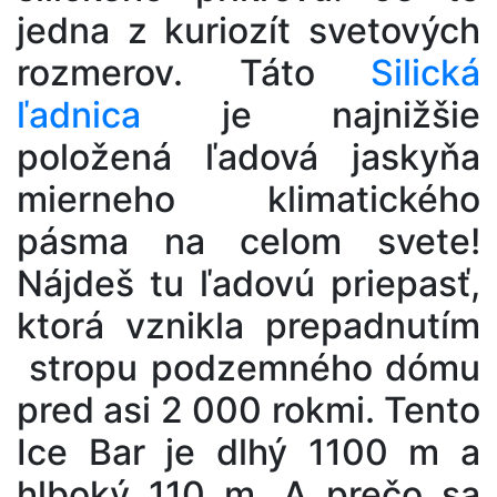
jedna z kuriozít svetových
rozmerov. Táto
Silická
ľadnica
je najnižšie
položená ľadová jaskyňa
mierneho klimatického
pásma na celom svete!
Nájdeš tu ľadovú priepasť,
ktorá vznikla prepadnutím
stropu podzemného dómu
pred asi 2 000 rokmi. Tento
Ice Bar je dlhý 1100 m a
hlboký 110 m. A prečo sa