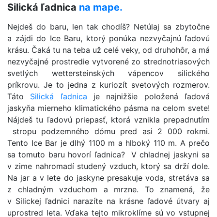
Silická ľadnica
na mape.
Nejdeš do baru, len tak chodíš? Netúlaj sa zbytočne
a zájdi do Ice Baru, ktorý ponúka nezvyčajnú ľadovú
krásu. Čaká tu na teba už celé veky, od druhohôr, a má
nezvyčajné prostredie vytvorené zo strednotriasových
svetlých wettersteinských vápencov silického
príkrovu. Je to jedna z kuriozít svetových rozmerov.
Táto
Silická ľadnica
je najnižšie položená ľadová
jaskyňa mierneho klimatického pásma na celom svete!
Nájdeš tu ľadovú priepasť, ktorá vznikla prepadnutím
stropu podzemného dómu pred asi 2 000 rokmi.
Tento Ice Bar je dlhý 1100 m a hlboký 110 m. A prečo
sa tomuto baru hovorí ľadnica? V chladnej jaskyni sa
v zime nahromadí studený vzduch, ktorý sa drží dole.
Na jar a v lete do jaskyne presakuje voda, stretáva sa
z chladným vzduchom a mrzne. To znamená, že
v Silickej ľadnici narazíte na krásne ľadové útvary aj
uprostred leta. Vďaka tejto mikroklíme sú vo vstupnej