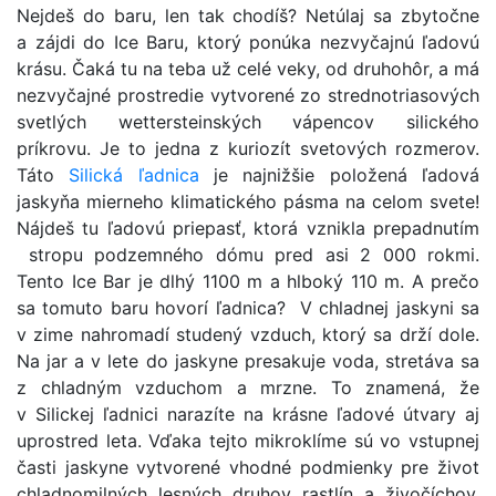
Nejdeš do baru, len tak chodíš? Netúlaj sa zbytočne
a zájdi do Ice Baru, ktorý ponúka nezvyčajnú ľadovú
krásu. Čaká tu na teba už celé veky, od druhohôr, a má
nezvyčajné prostredie vytvorené zo strednotriasových
svetlých wettersteinských vápencov silického
príkrovu. Je to jedna z kuriozít svetových rozmerov.
Táto
Silická ľadnica
je najnižšie položená ľadová
jaskyňa mierneho klimatického pásma na celom svete!
Nájdeš tu ľadovú priepasť, ktorá vznikla prepadnutím
stropu podzemného dómu pred asi 2 000 rokmi.
Tento Ice Bar je dlhý 1100 m a hlboký 110 m. A prečo
sa tomuto baru hovorí ľadnica? V chladnej jaskyni sa
v zime nahromadí studený vzduch, ktorý sa drží dole.
Na jar a v lete do jaskyne presakuje voda, stretáva sa
z chladným vzduchom a mrzne. To znamená, že
v Silickej ľadnici narazíte na krásne ľadové útvary aj
uprostred leta. Vďaka tejto mikroklíme sú vo vstupnej
časti jaskyne vytvorené vhodné podmienky pre život
chladnomilných lesných druhov rastlín a živočíchov,