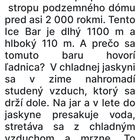
stropu podzemného dómu
pred asi 2 000 rokmi. Tento
Ice Bar je dlhý 1100 m a
hlboký 110 m. A prečo sa
tomuto baru hovorí
ľadnica? V chladnej jaskyni
sa v zime nahromadí
studený vzduch, ktorý sa
drží dole. Na jar a v lete do
jaskyne presakuje voda,
stretáva sa z chladným
vzduchom a mrzne. To