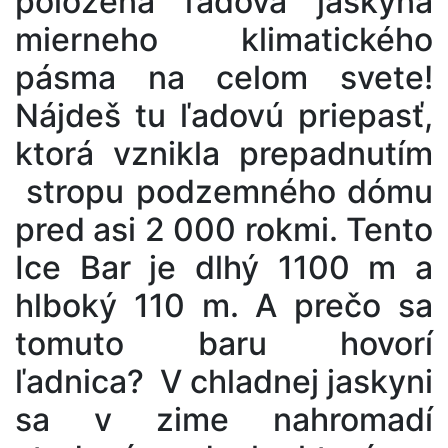
položená ľadová jaskyňa
mierneho klimatického
pásma na celom svete!
Nájdeš tu ľadovú priepasť,
ktorá vznikla prepadnutím
stropu podzemného dómu
pred asi 2 000 rokmi. Tento
Ice Bar je dlhý 1100 m a
hlboký 110 m. A prečo sa
tomuto baru hovorí
ľadnica? V chladnej jaskyni
sa v zime nahromadí