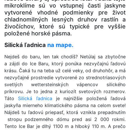
mikroklíme sú vo vstupnej časti jaskyne
vytvorené vhodné podmienky pre život
chladnomilných lesných druhov rastlín a
živočíchov, ktoré sú typické pre vyššie
položené horské pásma.
Silická ľadnica
na mape.
Nejdeš do baru, len tak chodíš? Netúlaj sa zbytočne
a zájdi do Ice Baru, ktorý ponúka nezvyčajnú ľadovú
krásu. Čaká tu na teba už celé veky, od druhohôr, a má
nezvyčajné prostredie vytvorené zo strednotriasových
svetlých wettersteinských vápencov silického
príkrovu. Je to jedna z kuriozít svetových rozmerov.
Táto
Silická ľadnica
je najnižšie položená ľadová
jaskyňa mierneho klimatického pásma na celom svete!
Nájdeš tu ľadovú priepasť, ktorá vznikla prepadnutím
stropu podzemného dómu pred asi 2 000 rokmi.
Tento Ice Bar je dlhý 1100 m a hlboký 110 m. A prečo