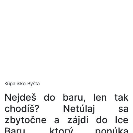
Kúpalisko Byšta
Nejdeš do baru, len tak
chodíš? Netúlaj sa
zbytočne a zájdi do Ice
Baru, ktorý ponúka