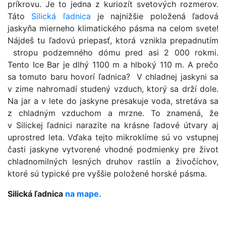
príkrovu. Je to jedna z kuriozít svetových rozmerov.
Táto
Silická ľadnica
je najnižšie položená ľadová
jaskyňa mierneho klimatického pásma na celom svete!
Nájdeš tu ľadovú priepasť, ktorá vznikla prepadnutím
stropu podzemného dómu pred asi 2 000 rokmi.
Tento Ice Bar je dlhý 1100 m a hlboký 110 m. A prečo
sa tomuto baru hovorí ľadnica? V chladnej jaskyni sa
v zime nahromadí studený vzduch, ktorý sa drží dole.
Na jar a v lete do jaskyne presakuje voda, stretáva sa
z chladným vzduchom a mrzne. To znamená, že
v Silickej ľadnici narazíte na krásne ľadové útvary aj
uprostred leta. Vďaka tejto mikroklíme sú vo vstupnej
časti jaskyne vytvorené vhodné podmienky pre život
chladnomilných lesných druhov rastlín a živočíchov,
ktoré sú typické pre vyššie položené horské pásma.
Silická ľadnica
na mape.