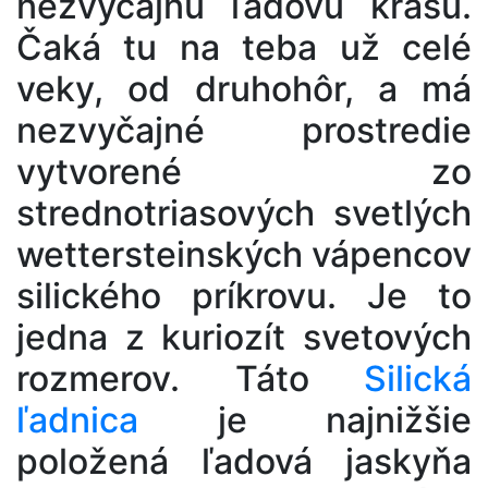
nezvyčajnú ľadovú krásu.
Čaká tu na teba už celé
veky, od druhohôr, a má
nezvyčajné prostredie
vytvorené zo
strednotriasových svetlých
wettersteinských vápencov
silického príkrovu. Je to
jedna z kuriozít svetových
rozmerov. Táto
Silická
ľadnica
je najnižšie
položená ľadová jaskyňa