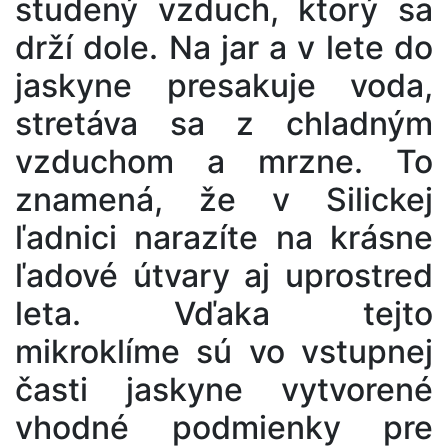
studený vzduch, ktorý sa
drží dole. Na jar a v lete do
jaskyne presakuje voda,
stretáva sa z chladným
vzduchom a mrzne. To
znamená, že v Silickej
ľadnici narazíte na krásne
ľadové útvary aj uprostred
leta. Vďaka tejto
mikroklíme sú vo vstupnej
časti jaskyne vytvorené
vhodné podmienky pre