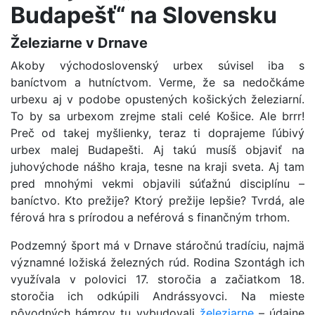
Budapešť“ na Slovensku
Železiarne v Drnave
Akoby východoslovenský urbex súvisel iba s
baníctvom a hutníctvom. Verme, že sa nedočkáme
urbexu aj v podobe opustených košických železiarní.
To by sa urbexom zrejme stali celé Košice. Ale brrr!
Preč od takej myšlienky, teraz ti doprajeme ľúbivý
urbex malej Budapešti. Aj takú musíš objaviť na
juhovýchode nášho kraja, tesne na kraji sveta. Aj tam
pred mnohými vekmi objavili súťažnú disciplínu –
baníctvo. Kto prežije? Ktorý prežije lepšie? Tvrdá, ale
férová hra s prírodou a neférová s finančným trhom.
Podzemný šport má v Drnave stáročnú tradíciu, najmä
významné ložiská železných rúd. Rodina Szontágh ich
využívala v polovici 17. storočia a začiatkom 18.
storočia ich odkúpili Andrássyovci. Na mieste
pôvodných hámrov tu vybudovali
železiarne
– údajne