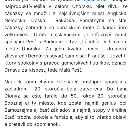
najproduktívnejšie v celom Uhorsku. Niet divu, že
zákazky sa množili z najslávnejších miest Anglicka,
Nemecka, Česka i Rakúska. Pamätnými sa stali
zákazky zábradlia na dunajskom móle či kandelábre
veľkomiest. Určite najslávnejším je reťazový most,
spájajúci Pešť s Budínom – tzv. „Lánchíd“ v hlavnom
meste Uhorska. Za jeho kvalitu ocenil drnavskú
zlieváreň (Dernői vasgyár) sám cisár František Jozef I.,
ktorý spokojný s prácou gemerských hutníkov, označil
Drnavu za Kispest, teda Malú Pešť.
Napriek tomu chýrna železiareň postupne upadala a
začiatkom 20. storočia bola zatvorená. Do bane
Dionýz sa ešte fáralo do 50. rokov 20. storočia.
Spoznaj aj ty miesto, kde zostal najmä genius loci.
Samozrejme aj časť základov a najmä, stopy v krajine.
Stačí trochu pokoja a fantázie, aby si to všetko objavil
a pretavil do spomienok.