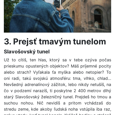
3. Prejsť tmavým tunelom
Slavošovský tunel
Už to cítiš, ten hlas, ktorý sa v tebe ozýva počas
prieskumu opustených objektov? Máš príjemné pocity
alebo strach? Vyľakala ťa myška alebo netopier? To
oni radi, takú svojskú atmosféru: tma, vlhko, chlad…
Nevšedný adrenalínový zážitok, lebo nikdy netušíš, na
čo v podzemí narazíš, ti poskytne 2 400 metrov dlhý
starý Slavošovský železničný tunel. Prejdeš ho tmou a
suchou nohou. Nič nevidíš a pritom vchádzaš do
stredu zeme, kde akoby ľudská noha vstúpila iba raz,