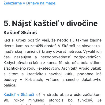
Železiarne v Drnave na mape.
5. Nájsť kaštieľ v divočine
Kaštieľ Skároš
Keď si urbex pozitív, vieš, že neodolajú takmer žiadne
dvere, kam sa zatúžiš dostať. V Skároši na slovensko-
maďarskej hranici už brány otvárať netreba. Vyvalil ich
čas, nezáujem a nezodpovednosť zodpovedných.
Kedysi pôvabná kúria z konca 19. storočia bola sídlom
šľachtického rodu Feketeovcov. Architekt Arpád Jakab
s citom a kreativitou navrhol kúriu, podobne iné
budovy v Košiciach, vrátane známeho Jakabovho
paláca.
Kaštieľ v Skároši
leží v strede obce a ešte začiatkom
90. rokov minulého storočia bol funkčný. Je