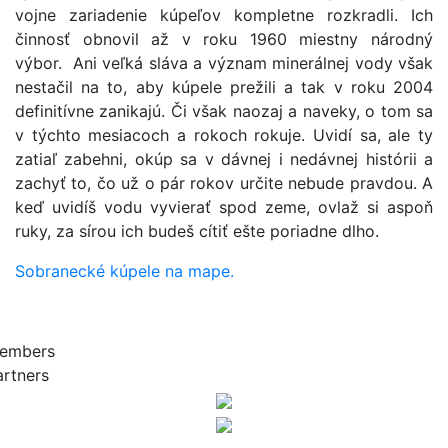
vojne zariadenie kúpeľov kompletne rozkradli. Ich
činnosť obnovil až v roku 1960 miestny národný
výbor. Ani veľká sláva a význam minerálnej vody však
nestačil na to, aby kúpele prežili a tak v roku 2004
definitívne zanikajú. Či však naozaj a naveky, o tom sa
v týchto mesiacoch a rokoch rokuje. Uvidí sa, ale ty
zatiaľ zabehni, okúp sa v dávnej i nedávnej histórii a
zachyť to, čo už o pár rokov určite nebude pravdou. A
keď uvidíš vodu vyvierať spod zeme, ovlaž si aspoň
ruky, za sírou ich budeš cítiť ešte poriadne dlho.
Sobranecké kúpele na mape.
embers
artners