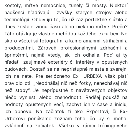
kostoly, mŕtve nemocnice, tunely či mosty. Niektorí
nadšenci hľadávajú zvyšky starých strojov alebo
technológií. Obdivujú to, čo už raz perfektne slúžilo a
dnes zostalo vinou času alebo niekoho mŕtve. Prečo?
Táto otázka je vlastne metódou každého ex-urbex. No
skoro všetci sú fotografmi a kameramanmi, strihačmi a
producentmi. Zároveň profesionálnymi zdrhačmi a
šprintérmi, najmä vtedy, ak ich odhalia. Poď aj ty
hľadať zaujímavé exteriéry či interiéry v opustených
budovách. Dostaň sa na neprístupné miesta a zverejni
ich na nete. Pre seriózneho Ex -URBEXA však platí
pravidlo cti: „Neodnášaj nič než fotky, nenechávaj nič
než stopy“. Je neprípustné z navštívených objektov
niečo vyniesť, alebo znehodnotiť. Radšej poukáž na
hodnoty opustených vecí, zachyť ich v čase a iniciuj
ich obnovu. Na začiatok ti ako Expertovi, či Ex-
Urbexovi ponúkame zoznam toho, čo by si mohol
zvládnuť na začiatok. Všetko v rámci tréningového