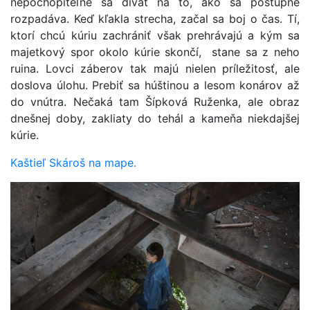
nepochopiteľné sa dívať na to, ako sa postupne
rozpadáva. Keď kľakla strecha, začal sa boj o čas. Tí,
ktorí chcú kúriu zachrániť však prehrávajú a kým sa
majetkový spor okolo kúrie skončí, stane sa z neho
ruina. Lovci záberov tak majú nielen príležitosť, ale
doslova úlohu. Prebiť sa húštinou a lesom konárov až
do vnútra. Nečaká tam Šípková Ruženka, ale obraz
dnešnej doby, zakliaty do tehál a kameňa niekdajšej
kúrie.
Kaštieľ Skároš na mape.