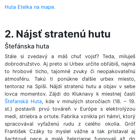
Huta Etelka na mape.
2. Nájsť stratenú hutu
Štefánska huta
Stále si zvedavý a máš chuť vojsť? Teda, miluješ
dobrodružstvo. Aj preto si Urbex určite obľúbiš, najmä
to hrobové ticho, tajomné zvuky či neopakovateľnú
atmosféru. Takú ti ponúkne ďalšie urbex miesto,
tentoraz na Spiši. Nájdi stratenú hutu a objav v sebe
lovca momentov. Zájdi do Kluknavy k miestnej časti
Štefanská Huta
, kde v minulých storočiach (18. – 19.
st.) postavili prvú továreň v Európe s elektrolýzou
medi, striebra a ortute. Fabrika vznikla pri hámri, ktorý
spracovával vyťaženú rudu z celého okolia. Gróf
František Czáky to myslel vážne a tak pristaval aj
šachtové pece a malé železiarne fungovali až do