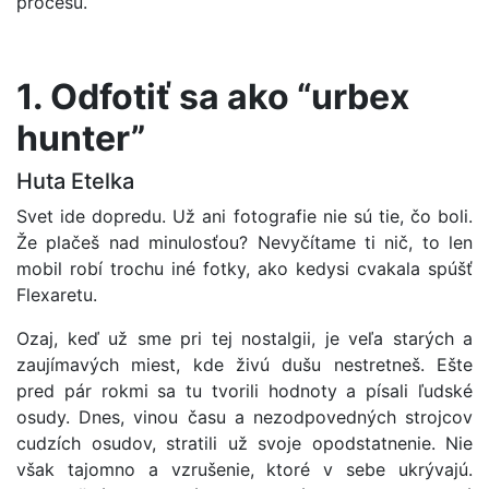
procesu.
1. Odfotiť sa ako “urbex
hunter”
Huta Etelka
Svet ide dopredu. Už ani fotografie nie sú tie, čo boli.
Že plačeš nad minulosťou? Nevyčítame ti nič, to len
mobil robí trochu iné fotky, ako kedysi cvakala spúšť
Flexaretu.
Ozaj, keď už sme pri tej nostalgii, je veľa starých a
zaujímavých miest, kde živú dušu nestretneš. Ešte
pred pár rokmi sa tu tvorili hodnoty a písali ľudské
osudy. Dnes, vinou času a nezodpovedných strojcov
cudzích osudov, stratili už svoje opodstatnenie. Nie
však tajomno a vzrušenie, ktoré v sebe ukrývajú.