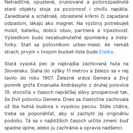
Netradičné, opustené, zruinované a polorozpadnuté
staré objekty stoja za pozornosť i chvíľu napätia.
Zanedbané a schátralé, obrastené kríkmi či zapadané
odpadom, lákajú ako magnet. Na výzbroj potrebuješ
mobil, baterku, dobrú obuv, partnera a trpezlivosť.
Výsledkom budú nezabudnuteľné spomienky a Insta-
fotky. Staň sa poľovníkom urbex-miest. Ak nemáš
strach, prvým v tvojom bucket-liste bude
Etelka
.
Stará vysoká pec je najkrajšia zachovaná huta na
Slovensku. Siaha do výšky 11 metrov a železo sa v nej
tavilo do roku 1907. Železné srdce Gemera a živý
pomník grófa Emanuela Andrássyho z druhej polovice
19. storočia v časoch najväčšej slávy prosperoval tak,
že živil polovicu Gemera. Dnes sa čiastočne zachovala
už iba hutná budova s vysokou pecou. Stále chátra,
treba sa poponáhľať, aby si zachytil jej originálnu
podobu. Tá sa v najbližších časoch určite zmení: buď
spadne úplne, alebo ju zachránia a opravia nadšenci.