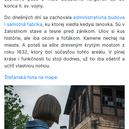
konca II. sv. vojny.
Do dnešných dní sa zachovala
administratívna budova
i samotná fabrika
, ku ktorej viedla kedysi lanovka. Sú v
žalostnom stave a tesne pred zánikom. Ulov si kus
histórie, ale iba okom a foťákom. Kamene nechaj na
mieste. A poteš sa ešte dreveným krytým mostom z
roku 1832, ktorý bol súčasťou tohto areálu. V plnej
kráse i funkčnosti tu stojí dodnes, už ho iba ošetriť a
uctiť vlastnou nohou.
Štefanská huta na mape.