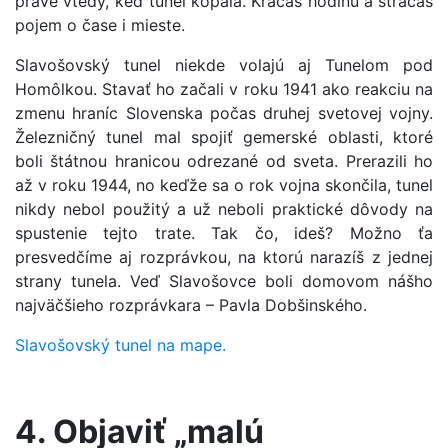
práve vtedy, keď tunel kopala. Kráčaš hodinu a strácaš
pojem o čase i mieste.
Slavošovský tunel niekde volajú aj Tunelom pod
Homôlkou. Stavať ho začali v roku 1941 ako reakciu na
zmenu hraníc Slovenska počas druhej svetovej vojny.
Železničný tunel mal spojiť gemerské oblasti, ktoré
boli štátnou hranicou odrezané od sveta. Prerazili ho
až v roku 1944, no keďže sa o rok vojna skončila, tunel
nikdy nebol použitý a už neboli praktické dôvody na
spustenie tejto trate. Tak čo, ideš? Možno ťa
presvedčíme aj rozprávkou, na ktorú narazíš z jednej
strany tunela. Veď Slavošovce boli domovom nášho
najväčšieho rozprávkara – Pavla Dobšinského.
Slavošovský tunel na mape.
4. Objaviť „malú