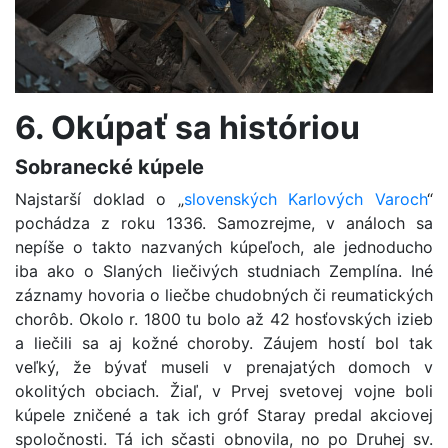
6. Okúpať sa históriou
Sobranecké kúpele
Najstarší doklad o „
slovenských Karlových Varoch
“
pochádza z roku 1336. Samozrejme, v análoch sa
nepíše o takto nazvaných kúpeľoch, ale jednoducho
iba ako o Slaných liečivých studniach Zemplína. Iné
záznamy hovoria o liečbe chudobných či reumatických
chorôb. Okolo r. 1800 tu bolo až 42 hosťovských izieb
a liečili sa aj kožné choroby. Záujem hostí bol tak
veľký, že bývať museli v prenajatých domoch v
okolitých obciach. Žiaľ, v Prvej svetovej vojne boli
kúpele zničené a tak ich gróf Staray predal akciovej
spoločnosti. Tá ich sčasti obnovila, no po Druhej sv.