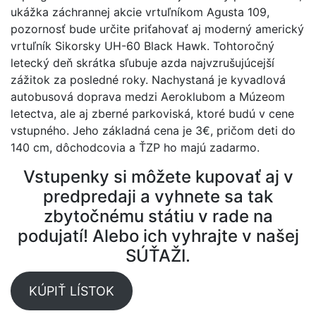
ukážka záchrannej akcie vrtuľníkom Agusta 109,
pozornosť bude určite priťahovať aj moderný americký
vrtuľník Sikorsky UH-60 Black Hawk. Tohtoročný
letecký deň skrátka sľubuje azda najvzrušujúcejší
zážitok za posledné roky. Nachystaná je kyvadlová
autobusová doprava medzi Aeroklubom a Múzeom
letectva, ale aj zberné parkoviská, ktoré budú v cene
vstupného. Jeho základná cena je 3€, pričom deti do
140 cm, dôchodcovia a ŤZP ho majú zadarmo.
Vstupenky si môžete kupovať aj v
predpredaji a vyhnete sa tak
zbytočnému státiu v rade na
podujatí! Alebo ich vyhrajte v našej
SÚŤAŽI.
KÚPIŤ LÍSTOK