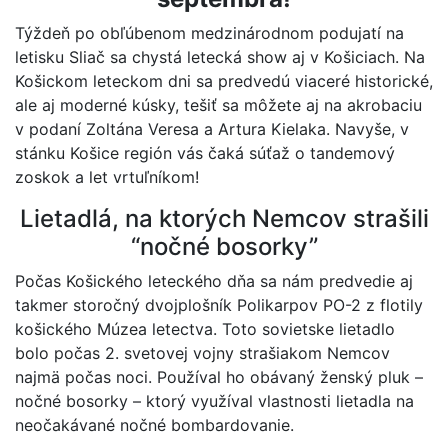
Týždeň po obľúbenom medzinárodnom podujatí na
letisku Sliač sa chystá letecká show aj v Košiciach. Na
Košickom leteckom dni sa predvedú viaceré historické,
ale aj moderné kúsky, tešiť sa môžete aj na akrobaciu
v podaní Zoltána Veresa a Artura Kielaka. Navyše, v
stánku Košice región vás čaká súťaž o tandemový
zoskok a let vrtuľníkom!
Lietadlá, na ktorých Nemcov strašili
“nočné bosorky”
Počas Košického leteckého dňa sa nám predvedie aj
takmer storočný dvojplošník Polikarpov PO-2 z flotily
košického Múzea letectva. Toto sovietske lietadlo
bolo počas 2. svetovej vojny strašiakom Nemcov
najmä počas noci. Používal ho obávaný ženský pluk –
nočné bosorky – ktorý využíval vlastnosti lietadla na
neočakávané nočné bombardovanie.