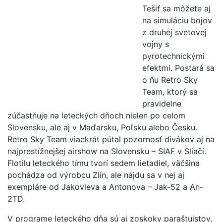
Tešiť sa môžete aj
na simuláciu bojov
z druhej svetovej
vojny s
pyrotechnickými
efektmi. Postará sa
o ňu Retro Sky
Team, ktorý sa
pravidelne
zúčastňuje na leteckých dňoch nielen po celom
Slovensku, ale aj v Maďarsku, Poľsku alebo Česku.
Retro Sky Team viackrát pútal pozornosť divákov aj na
najprestížnejšej airshow na Slovensku – SIAF v Sliači.
Flotilu leteckého tímu tvorí sedem lietadiel, väčšina
pochádza od výrobcu Zlín, ale nájdu sa v nej aj
exempláre od Jakovleva a Antonova – Jak-52 a An-
2TD.
V programe leteckého dňa sú aj zoskoky paraštuistov,