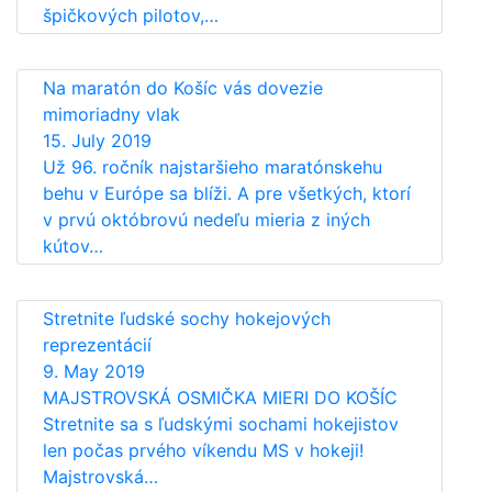
špičkových pilotov,…
Na maratón do Košíc vás dovezie
mimoriadny vlak
15. July 2019
Už 96. ročník najstaršieho maratónskehu
behu v Európe sa blíži. A pre všetkých, ktorí
v prvú októbrovú nedeľu mieria z iných
kútov…
Stretnite ľudské sochy hokejových
reprezentácií
9. May 2019
MAJSTROVSKÁ OSMIČKA MIERI DO KOŠÍC
Stretnite sa s ľudskými sochami hokejistov
len počas prvého víkendu MS v hokeji!
Majstrovská…