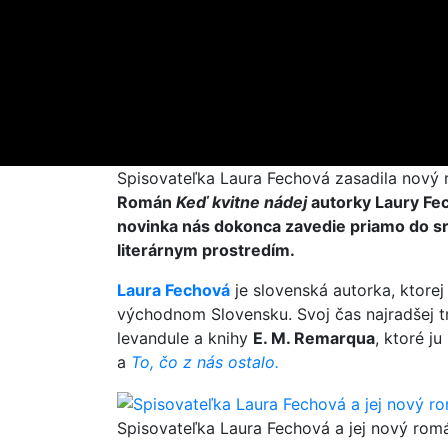
Spisovateľka Laura Fechová zasadila nový ro
Román
Keď kvitne nádej
autorky Laury Fec
novinka nás dokonca zavedie priamo do srd
literárnym prostredím.
Laura Fechová
je slovenská autorka, ktorej
východnom Slovensku. Svoj čas najradšej tr
levandule a knihy
E. M. Remarqua
, ktoré j
a
To, čo z nás ostalo.
Spisovateľka Laura Fechová a jej nový romá