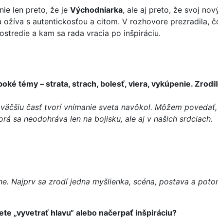
nie len preto, že je
Východniarka
, ale aj preto, že svoj n
ehu ožíva s autentickosťou a citom. V rozhovore prezradila
ostredie a kam sa rada vracia po inšpiráciu.
oké témy – strata, strach, bolesť, viera, vykúpenie. Zrodil
 väčšiu časť tvorí vnímanie sveta navôkol. Môžem povedať,
rá sa neodohráva len na bojisku, ale aj v našich srdciach.
ne. Najprv sa zrodí jedna myšlienka, scéna, postava a pot
ete „vyvetrať hlavu“ alebo načerpať inšpiráciu?