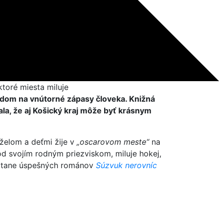
ktoré miesta miluje
ľadom na vnútorné zápasy človeka. Knižná
la, že aj Košický kraj môže byť krásnym
nželom a deťmi žije v
„oscarovom meste“
na
od svojím rodným priezviskom, miluje hokej,
 vrátane úspešných románov
Súzvuk nerovníc