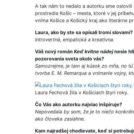
A tak nám to nedalo a autorku sme oslovili 
prostredia Košíc – mesta, ktoré v jej príb
vníma Košice a Košický kraj ako literárne pr
Laura, ako by ste sa opísali tromi slovami?
Introvertná, empatická a kreatívna.
Váš nový román
Keď kvitne nádej
nesie hlb
pozorovania sveta okolo vás?
Samozrejme, je tam aj kúsok zo mňa, no tú
tvorba E. M. Remarqua a vnímanie vojny, kto
Laura Fechová žila v Košiciach štyri roky.
Čo Vás ako autorku najviac inšpiruje?
Nepovedala by som, že je to niečo konkrét
ako človeka zasiahne.
Kam najradšej chodievate, keď si potrebuj