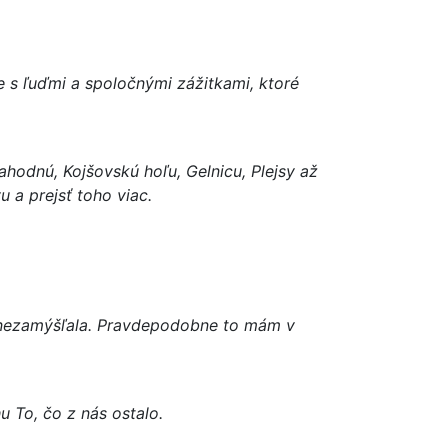
e s ľuďmi a spoločnými zážitkami, ktoré
hodnú, Kojšovskú hoľu, Gelnicu, Plejsy až
 a prejsť toho viac.
to nezamýšľala. Pravdepodobne to mám v
 To, čo z nás ostalo.