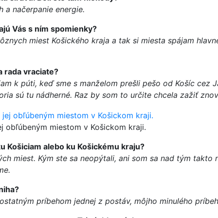
 a načerpanie energie.
jajú Vás s ním spomienky?
rôznych miest Košického kraja a tak si miesta spájam hlavn
a rada vraciate?
am k púti, keď sme s manželom prešli pešo od Košíc cez Ja
ia sú tu nádherné. Raz by som to určite chcela zažiť znovu
ej obľúbeným miestom v Košickom kraji.
e ku Košiciam alebo ku Košickému kraju?
iných miest. Kým ste sa neopýtali, ani som sa nad tým tak
me.
niha?
ostatným príbehom jednej z postáv, môjho minulého príbehu