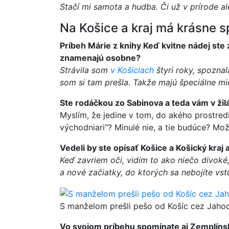
Stačí mi samota a hudba. Či už v prírode a
Na Košice a kraj má krásne 
Príbeh Márie z knihy Keď kvitne nádej ste 
znamenajú osobne?
Strávila som
v Košiciach
štyri roky, spozna
som si tam prešla. Takže majú špeciálne mi
Ste rodáčkou zo Sabinova a teda vám v žil
Myslím, že jedine v tom, do akého prostredi
východniari“? Minulé nie, a tie budúce? Mo
Vedeli by ste opísať Košice a Košický kraj 
Keď zavriem oči, vidím to ako niečo divoké
a nové začiatky, do ktorých sa nebojíte vst
S manželom prešli pešo od Košíc cez Jahodn
Vo svojom príbehu spomínate aj Zemplínsk