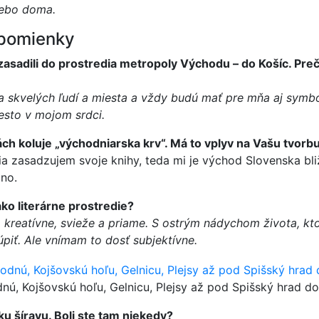
lebo doma.
spomienky
zasadili do prostredia metropoly Východu – do Košíc. Preč
la skvelých ľudí a miesta a vždy budú mať pre mňa aj sym
esto v mojom srdci.
ách koluje „východniarska krv“. Má to vplyv na Vašu tvorb
a zasadzujem svoje knihy, teda mi je východ Slovenska bliž
žno.
ako literárne prostredie?
, kreatívne, svieže a priame. S ostrým nádychom života, kt
úpiť. Ale vnímam to dosť subjektívne.
ú, Kojšovskú hoľu, Gelnicu, Plejsy až pod Spišský hrad d
u šíravu. Boli ste tam niekedy?