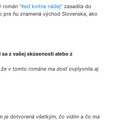
ový román
“Keď kvitne nádej”
zasadila do
, čo pre ňu znamená východ Slovenska, ako
i sa z vašej skúsenosti alebo z
 že v tomto románe ma dosť ovplyvnila aj
om je dotvorená všetkým, čo vidím a čo ma