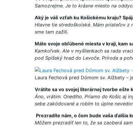
Samozrejme. Je to krásne miesto na oddych
Aký je váš vzťah ku Košickému kraju? Spá
Hlavne tie stredoškolské. Mám priateľov z 
sme tam zažili.
Máte svoje obľúbené miesta v kraji, kam s
Kamkoľvek. Ale v myšlienkach sa rada vraci
pod Spišský hrad do Levoče. Príroda a pohor
Laura Fechová pred Dómom sv. Alžbety – j
Vrátite sa vo svojej literárnej tvorbe ešt
Áno, vrátim. Onedlho. Priamo do Košíc aj 
sebe zakódované a robím to úplne nevedo
Prezradíte nám, o čom bude vaša ďalšia k
Môžem prezradiť len to, že sa zaoberá sam