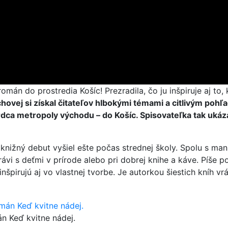
mán do prostredia Košíc! Prezradila, čo ju inšpiruje aj to, 
hovej si získal čitateľov hlbokými témami a citlivým poh
ca metropoly východu – do Košíc. Spisovateľka tak ukáza
 knižný debut vyšiel ešte počas strednej školy. Spolu s ma
ávi s deťmi v prírode alebo pri dobrej knihe a káve. Píše p
u inšpirujú aj vo vlastnej tvorbe. Je autorkou šiestich kníh
n Keď kvitne nádej.