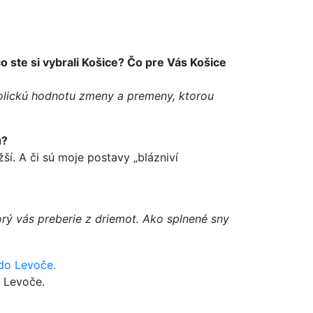
o ste si vybrali Košice? Čo pre Vás Košice
bolickú hodnotu zmeny a premeny, ktorou
u?
ší. A či sú moje postavy „blázniví
orý vás preberie z driemot. Ako splnené sny
o Levoče.