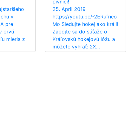
pivnici!
ajstaršieho
25. April 2019
ehu v
https://youtu.be/-2ERufneo
 A pre
Mo Sledujte hokej ako králi!
v prvú
Zapojte sa do súťaže o
u mieria z
Kráľovskú hokejovú lóžu a
môžete vyhrať: 2X…