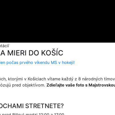
tácií
 MIERI DO KOŠÍC
 len počas prvého víkendu MS v hokeji!
ch, ktorými v Košiciach vítame každý z 8 národných tímov 
apózujú pred objektívom.
Zdieľajte vaše foto s Majstrovsk
 SOCHAMI STRETNETE?
e pred Billou) medzi 12:00 a 17:00