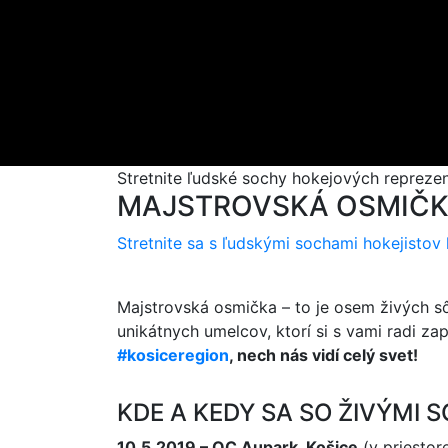
Stretnite ľudské sochy hokejových reprezen
MAJSTROVSKÁ OSMIČKA
Stretnite sa s ľudskými sochami hokejistov
Majstrovská osmička – to je osem živých sô
unikátnych umelcov, ktorí si s vami radi z
#kosiceregion
, nech nás vidí celý svet!
KDE A KEDY SA SO ŽIVÝMI
10.5.2019 – OC Aupark, Košice
(v priestor