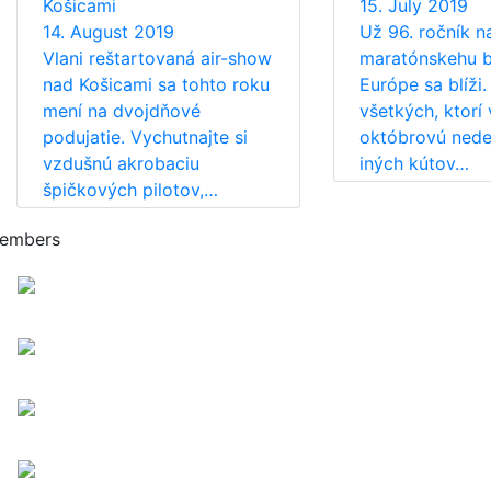
Košicami
15. July 2019
14. August 2019
Už 96. ročník n
Vlani reštartovaná air-show
maratónskehu b
nad Košicami sa tohto roku
Európe sa blíži.
mení na dvojdňové
všetkých, ktorí 
podujatie. Vychutnajte si
októbrovú nedeľ
vzdušnú akrobaciu
iných kútov…
špičkových pilotov,…
embers