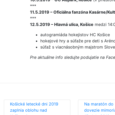
***
11.5.2019 – Oficiálna fanzóna Kasárne/Kul
***
12.5.2019 – Hlavná ulica, Košice
medzi 14:0
autogramiáda hokejistov HC Košice
hokejové hry a súťaže pre deti s Arén
súťaž s viacnásobným majstrom Slove
Pre aktuálne info sledujte podujatie na Fa
Košické letecké dni 2019
Na maratón do 
zaplnia oblohu nad
dovezie mimori