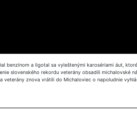
l benzínom a ligotal sa vyleštenými karosériami áut, ktoré
venie slovenského rekordu veterány obsadili michalovské ná
terány znova vrátili do Michaloviec o napoludnie vyhlásil