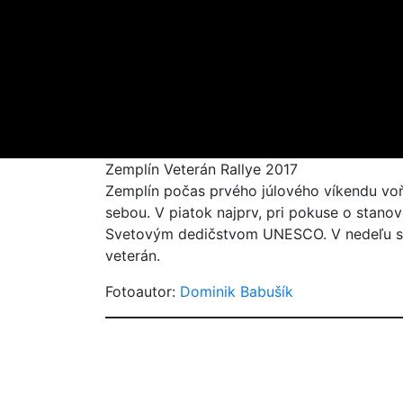
Zemplín Veterán Rallye 2017
Zemplín počas prvého júlového víkendu voňa
sebou. V piatok najprv, pri pokuse o stano
Svetovým dedičstvom UNESCO. V nedeľu sa ve
veterán.
Fotoautor:
Dominik Babušík