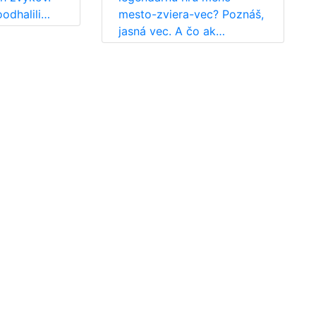
odhalili…
mesto-zviera-vec? Poznáš,
jasná vec. A čo ak…