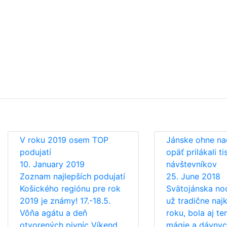
V roku 2019 osem TOP
Jánske ohne na
podujatí
opäť prilákali ti
10. January 2019
návštevníkov
Zoznam najlepších podujatí
25. June 2018
Košického regiónu pre rok
Svätojánska noc
2019 je známy! 17.-18.5.
už tradične naj
Vôňa agátu a deň
roku, bola aj te
otvorených pivníc Víkend,
mágie a dávnyc