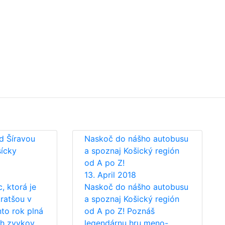
d Šíravou
Naskoč do nášho autobusu
sícky
a spoznaj Košický región
od A po Z!
13. April 2018
, ktorá je
Naskoč do nášho autobusu
kratšou v
a spoznaj Košický región
nto rok plná
od A po Z! Poznáš
h zvykov.
legendárnu hru meno-