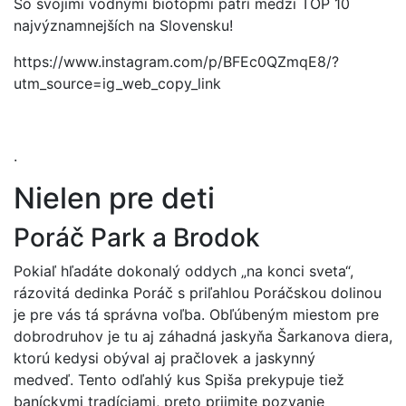
So svojimi vodnými biotopmi patrí medzi TOP 10
najvýznamnejších na Slovensku!
https://www.instagram.com/p/BFEc0QZmqE8/?
utm_source=ig_web_copy_link
.
Nielen pre deti
Poráč Park a Brodok
Pokiaľ hľadáte dokonalý oddych „na konci sveta“,
rázovitá dedinka Poráč s priľahlou Poráčskou dolinou
je pre vás tá správna voľba. Obľúbeným miestom pre
dobrodruhov je tu aj záhadná jaskyňa Šarkanova diera,
ktorú kedysi obýval aj pračlovek a jaskynný
medveď. Tento odľahlý kus Spiša prekypuje tiež
baníckymi tradíciami, preto prijmite pozvanie