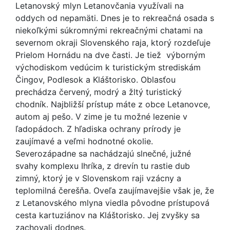
Letanovský mlyn Letanovčania využívali na
oddych od nepamäti. Dnes je to rekreačná osada s
niekoľkými súkromnými rekreačnými chatami na
severnom okraji Slovenského raja, ktorý rozdeľuje
Prielom Hornádu na dve časti. Je tiež výborným
východiskom vedúcim k turistickým strediskám
Čingov, Podlesok a Kláštorisko. Oblasťou
prechádza červený, modrý a žltý turistický
chodník. Najbližší prístup máte z obce Letanovce,
autom aj pešo. V zime je tu možné lezenie v
ľadopádoch. Z hľadiska ochrany prírody je
zaujímavé a veľmi hodnotné okolie.
Severozápadne sa nachádzajú slnečné, južné
svahy komplexu Ihríka, z drevín tu rastie dub
zimný, ktorý je v Slovenskom raji vzácny a
teplomilná čerešňa. Oveľa zaujímavejšie však je, že
z Letanovského mlyna viedla pôvodne prístupová
cesta kartuziánov na Kláštorisko. Jej zvyšky sa
zachovali dodnes.