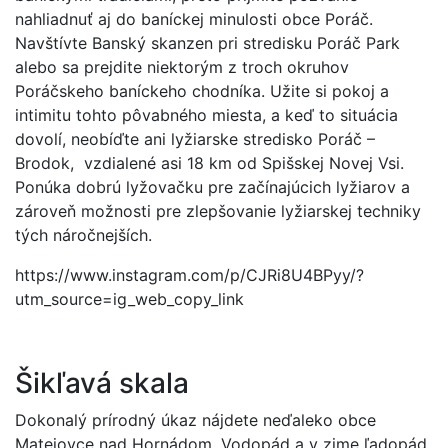
nahliadnuť aj do baníckej minulosti obce Poráč.
Navštívte Banský skanzen pri stredisku Poráč Park
alebo sa prejdite niektorým z troch okruhov
Poráčskeho baníckeho chodníka. Užite si pokoj a
intimitu tohto pôvabného miesta, a keď to situácia
dovolí, neobíďte ani lyžiarske stredisko Poráč –
Brodok, vzdialené asi 18 km od Spišskej Novej Vsi.
Ponúka dobrú lyžovačku pre začínajúcich lyžiarov a
zároveň možnosti pre zlepšovanie lyžiarskej techniky
tých náročnejších.
https://www.instagram.com/p/CJRi8U4BPyy/?
utm_source=ig_web_copy_link
Šikľavá skala
Dokonalý prírodný úkaz nájdete neďaleko obce
Matejovce nad Hornádom. Vodopád a v zime ľadopád