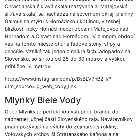
Chrastianska šikľavá skala (nazývaná aj Matejovská
šikľavá skala) sa nachádza na severnom okraji planiny
Galmus na styku s Hornádskou kotlinou, v tesnej
blízkosti rieky Hornád medzi obcami Matejovce nad
Hornádom a Chrasť nad Hornádom. V zimnom období
vás na tomto mieste ohúria ľadové steny, stĺpy a
cencúle. Vzniká tak jeden z najkrajších ľadopádov na
Slovensku, so šírkou od 25 do 30 metrov a výškou
približne 14 metrov.
https://www.instagram.com/p/BsBLV7hB2-l/?
utm_source=ig_web_copy_link
Mlynky Biele Vody
Obec Mlynky je perfektnou vstupnou bránou do
nádhernej južnej časti Slovenského raja. Návštevníkov
priam pozývajú na výlety do Zejmarskej rokliny,
Volovských vrchov či Stratenského kaňona a na