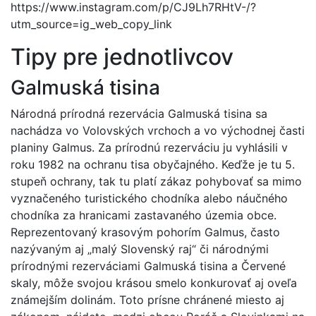
https://www.instagram.com/p/CJ9Lh7RHtV-/?
utm_source=ig_web_copy_link
Tipy pre jednotlivcov
Galmuská tisina
Národná prírodná rezervácia Galmuská tisina sa
nachádza vo Volovských vrchoch a vo východnej časti
planiny Galmus. Za prírodnú rezerváciu ju vyhlásili v
roku 1982 na ochranu tisa obyčajného. Keďže je tu 5.
stupeň ochrany, tak tu platí zákaz pohybovať sa mimo
vyznačeného turistického chodníka alebo náučného
chodníka za hranicami zastavaného územia obce.
Reprezentovaný krasovým pohorím Galmus, často
nazývaným aj „malý Slovenský raj“ či národnými
prírodnými rezerváciami Galmuská tisina a Červené
skaly, môže svojou krásou smelo konkurovať aj oveľa
známejším dolinám. Toto prísne chránené miesto aj