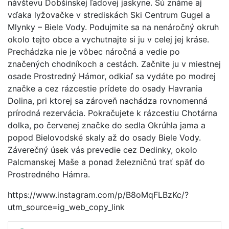
návštevu Dobšinskej ľadovej jaskyne. Sú známe aj
vďaka lyžovačke v strediskách Ski Centrum Gugel a
Mlynky – Biele Vody. Podujmite sa na nenáročný okruh
okolo tejto obce a vychutnajte si ju v celej jej kráse.
Prechádzka nie je vôbec náročná a vedie po
značených chodníkoch a cestách. Začnite ju v miestnej
osade Prostredný Hámor, odkiaľ sa vydáte po modrej
značke a cez rázcestie prídete do osady Havrania
Dolina, pri ktorej sa zároveň nachádza rovnomenná
prírodná rezervácia. Pokračujete k rázcestiu Chotárna
dolka, po červenej značke do sedla Okrúhla jama a
popod Bielovodské skaly až do osady Biele Vody.
Záverečný úsek vás prevedie cez Dedinky, okolo
Palcmanskej Maše a ponad železničnú trať späť do
Prostredného Hámra.
https://www.instagram.com/p/B8oMqFLBzKc/?
utm_source=ig_web_copy_link