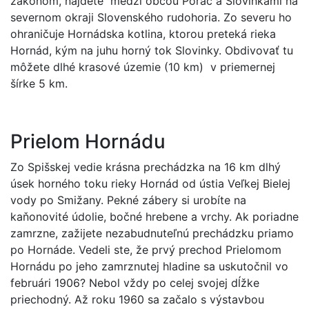
zákonom, nájdete medzi obcou Poráč a Slovinkami na
severnom okraji Slovenského rudohoria. Zo severu ho
ohraničuje Hornádska kotlina, ktorou preteká rieka
Hornád, kým na juhu horný tok Slovinky. Obdivovať tu
môžete dlhé krasové územie (10 km) v priemernej
šírke 5 km.
Prielom Hornádu
Zo Spišskej vedie krásna prechádzka na 16 km dlhý
úsek horného toku rieky Hornád od ústia Veľkej Bielej
vody po Smižany. Pekné zábery si urobíte na
kaňonovité údolie, bočné hrebene a vrchy. Ak poriadne
zamrzne, zažijete nezabudnuteľnú prechádzku priamo
po Hornáde. Vedeli ste, že prvý prechod Prielomom
Hornádu po jeho zamrznutej hladine sa uskutočnil vo
februári 1906? Nebol vždy po celej svojej dĺžke
priechodný. Až roku 1960 sa začalo s výstavbou