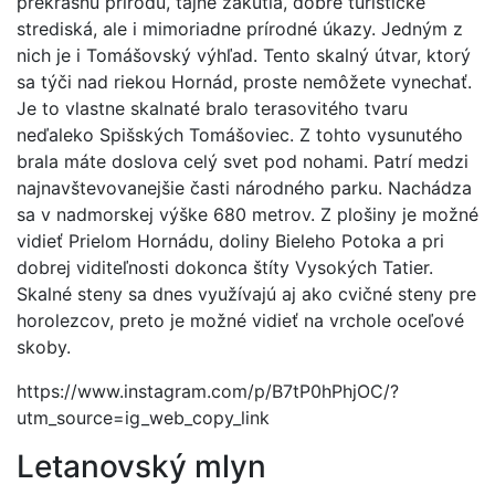
prekrásnu prírodu, tajné zákutia, dobré turistické
strediská, ale i mimoriadne prírodné úkazy. Jedným z
nich je i Tomášovský výhľad. Tento skalný útvar, ktorý
sa týči nad riekou Hornád, proste nemôžete vynechať.
Je to vlastne skalnaté bralo terasovitého tvaru
neďaleko Spišských Tomášoviec. Z tohto vysunutého
brala máte doslova celý svet pod nohami. Patrí medzi
najnavštevovanejšie časti národného parku. Nachádza
sa v nadmorskej výške 680 metrov. Z plošiny je možné
vidieť Prielom Hornádu, doliny Bieleho Potoka a pri
dobrej viditeľnosti dokonca štíty Vysokých Tatier.
Skalné steny sa dnes využívajú aj ako cvičné steny pre
horolezcov, preto je možné vidieť na vrchole oceľové
skoby.
https://www.instagram.com/p/B7tP0hPhjOC/?
utm_source=ig_web_copy_link
Letanovský mlyn