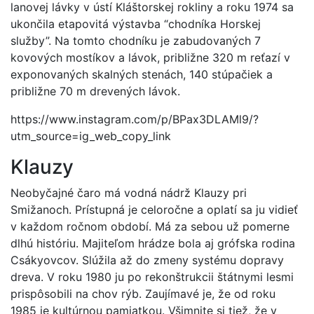
lanovej lávky v ústí Kláštorskej rokliny a roku 1974 sa
ukončila etapovitá výstavba “chodníka Horskej
služby”. Na tomto chodníku je zabudovaných 7
kovových mostíkov a lávok, približne 320 m reťazí v
exponovaných skalných stenách, 140 stúpačiek a
približne 70 m drevených lávok.
https://www.instagram.com/p/BPax3DLAMl9/?
utm_source=ig_web_copy_link
Klauzy
Neobyčajné čaro má vodná nádrž Klauzy pri
Smižanoch. Prístupná je celoročne a oplatí sa ju vidieť
v každom ročnom období. Má za sebou už pomerne
dlhú históriu. Majiteľom hrádze bola aj grófska rodina
Csákyovcov. Slúžila až do zmeny systému dopravy
dreva. V roku 1980 ju po rekonštrukcii štátnymi lesmi
prispôsobili na chov rýb. Zaujímavé je, že od roku
1985 je kultúrnou pamiatkou. Všimnite si tiež, že v