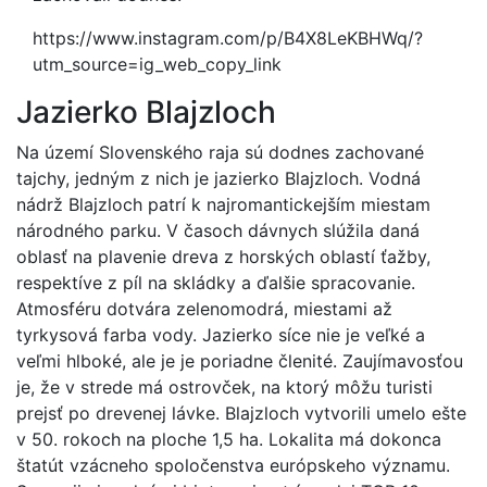
https://www.instagram.com/p/B4X8LeKBHWq/?
utm_source=ig_web_copy_link
Jazierko Blajzloch
Na území Slovenského raja sú dodnes zachované
tajchy, jedným z nich je jazierko Blajzloch. Vodná
nádrž Blajzloch patrí k najromantickejším miestam
národného parku. V časoch dávnych slúžila daná
oblasť na plavenie dreva z horských oblastí ťažby,
respektíve z píl na skládky a ďalšie spracovanie.
Atmosféru dotvára zelenomodrá, miestami až
tyrkysová farba vody. Jazierko síce nie je veľké a
veľmi hlboké, ale je je poriadne členité. Zaujímavosťou
je, že v strede má ostrovček, na ktorý môžu turisti
prejsť po drevenej lávke. Blajzloch vytvorili umelo ešte
v 50. rokoch na ploche 1,5 ha. Lokalita má dokonca
štatút vzácneho spoločenstva európskeho významu.