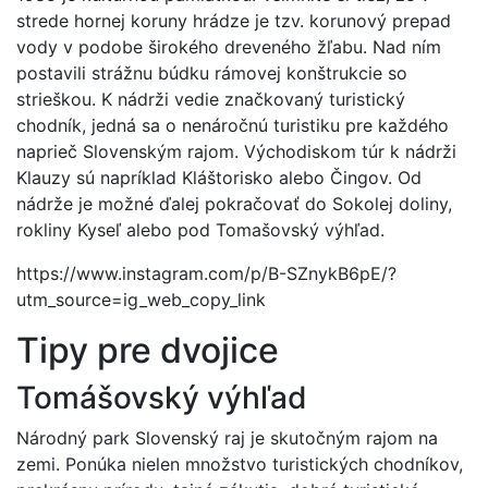
strede hornej koruny hrádze je tzv. korunový prepad
vody v podobe širokého dreveného žľabu. Nad ním
postavili strážnu búdku rámovej konštrukcie so
strieškou. K nádrži vedie značkovaný turistický
chodník, jedná sa o nenáročnú turistiku pre každého
naprieč Slovenským rajom. Východiskom túr k nádrži
Klauzy sú napríklad Kláštorisko alebo Čingov. Od
nádrže je možné ďalej pokračovať do Sokolej doliny,
rokliny Kyseľ alebo pod Tomašovský výhľad.
https://www.instagram.com/p/B-SZnykB6pE/?
utm_source=ig_web_copy_link
Tipy pre dvojice
Tomášovský výhľad
Národný park Slovenský raj je skutočným rajom na
zemi. Ponúka nielen množstvo turistických chodníkov,