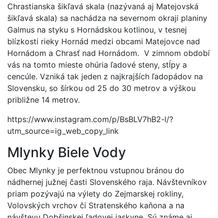
Chrastianska šikľavá skala (nazývaná aj Matejovská
šikľavá skala) sa nachádza na severnom okraji planiny
Galmus na styku s Hornádskou kotlinou, v tesnej
blízkosti rieky Hornád medzi obcami Matejovce nad
Hornádom a Chrasť nad Hornádom. V zimnom období
vás na tomto mieste ohúria ľadové steny, stĺpy a
cencúle. Vzniká tak jeden z najkrajších ľadopádov na
Slovensku, so šírkou od 25 do 30 metrov a výškou
približne 14 metrov.
https://www.instagram.com/p/BsBLV7hB2-l/?
utm_source=ig_web_copy_link
Mlynky Biele Vody
Obec Mlynky je perfektnou vstupnou bránou do
nádhernej južnej časti Slovenského raja. Návštevníkov
priam pozývajú na výlety do Zejmarskej rokliny,
Volovských vrchov či Stratenského kaňona a na
návštevu Dobšinskej ľadovej jaskyne. Sú známe aj