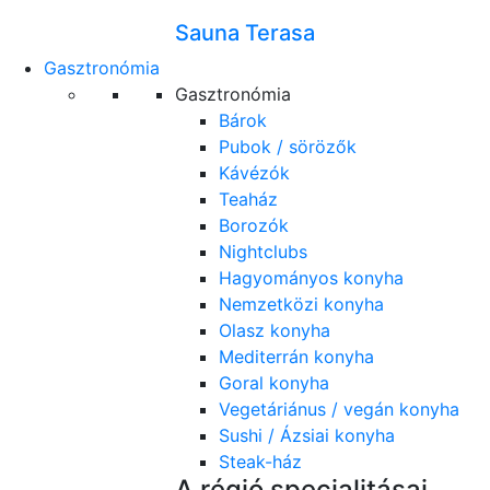
Sauna Terasa
Gasztronómia
Gasztronómia
Bárok
Pubok / sörözők
Kávézók
Teaház
Borozók
Nightclubs
Hagyományos konyha
Nemzetközi konyha
Olasz konyha
Mediterrán konyha
Goral konyha
Vegetáriánus / vegán konyha
Sushi / Ázsiai konyha
Steak-ház
A régió specialitásai