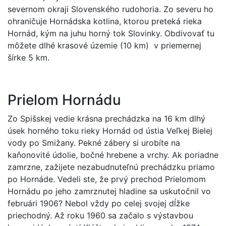
severnom okraji Slovenského rudohoria. Zo severu ho
ohraničuje Hornádska kotlina, ktorou preteká rieka
Hornád, kým na juhu horný tok Slovinky. Obdivovať tu
môžete dlhé krasové územie (10 km) v priemernej
šírke 5 km.
Prielom Hornádu
Zo Spišskej vedie krásna prechádzka na 16 km dlhý
úsek horného toku rieky Hornád od ústia Veľkej Bielej
vody po Smižany. Pekné zábery si urobíte na
kaňonovité údolie, bočné hrebene a vrchy. Ak poriadne
zamrzne, zažijete nezabudnuteľnú prechádzku priamo
po Hornáde. Vedeli ste, že prvý prechod Prielomom
Hornádu po jeho zamrznutej hladine sa uskutočnil vo
februári 1906? Nebol vždy po celej svojej dĺžke
priechodný. Až roku 1960 sa začalo s výstavbou