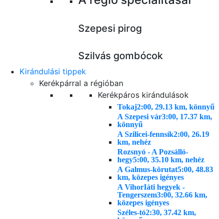
Szepesi pirog
Szilvás gombócok
Kirándulási tippek
Kerékpárral a régióban
Kerékpáros kirándulások
Tokaj
2:00, 29.13 km, könnyű
A Szepesi vár
3:00, 17.37 km,
könnyű
A Szilicei-fennsík
2:00, 26.19
km, nehéz
Rozsnyó - A Pozsálló-
hegy
5:00, 35.10 km, nehéz
A Galmus-körutat
5:00, 48.83
km, közepes igényes
A VihorIáti hegyek -
Tengerszem
3:00, 32.66 km,
közepes igényes
Széles-tó
2:30, 37.42 km,