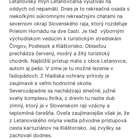
Letanovský mlyn Letanovčania využívali na
oddych od nepamäti. Dnes je to rekreačná osada s
niekoľkými súkromnými rekreačnými chatami na
severnom okraji Slovenského raja, ktorý rozdeľuje
Prielom Hornádu na dve časti. Je tiež výborným
východiskom vedúcim k turistickým strediskám
Čingov, Podlesok a Kláštorisko. Oblasťou
prechádza červený, modrý a žltý turistický
chodník. Najbližší prístup máte z obce Letanovce,
autom aj pešo. V zime je tu možné lezenie v
ľadopádoch. Z hľadiska ochrany prírody je
zaujímavé a veľmi hodnotné okolie.
Severozápadne sa nachádzajú slnečné, južné
svahy komplexu Ihríka, z drevín tu rastie dub
zimný, ktorý je v Slovenskom raji vzácny a
teplomilná čerešňa. Oveľa zaujímavejšie však je, že
z Letanovského mlyna viedla pôvodne prístupová
cesta kartuziánov na Kláštorisko. Jej zvyšky sa
zachovali dodnes.