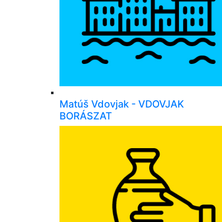
Matúš Vdovjak - VDOVJAK
BORÁSZAT