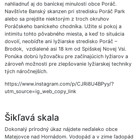
nahliadnuť aj do baníckej minulosti obce Poráč.
Navštívte Banský skanzen pri stredisku Poráč Park
alebo sa prejdite niektorým z troch okruhov
Poráčskeho baníckeho chodníka. Užite si pokoj a
intimitu tohto pôvabného miesta, a keď to situácia
dovolí, neobíďte ani lyžiarske stredisko Poráč –
Brodok, vzdialené asi 18 km od Spišskej Novej Vsi.
Ponúka dobrú lyžovačku pre začínajúcich lyžiarov a
zároveň možnosti pre zlepšovanie lyžiarskej techniky
tých náročnejších.
https://www.instagram.com/p/CJRi8U4BPyy/?
utm_source=ig_web_copy_link
Šikľavá skala
Dokonalý prírodný úkaz nájdete neďaleko obce
Matejovce nad Hornádom. Vodopád a v zime ľadopád