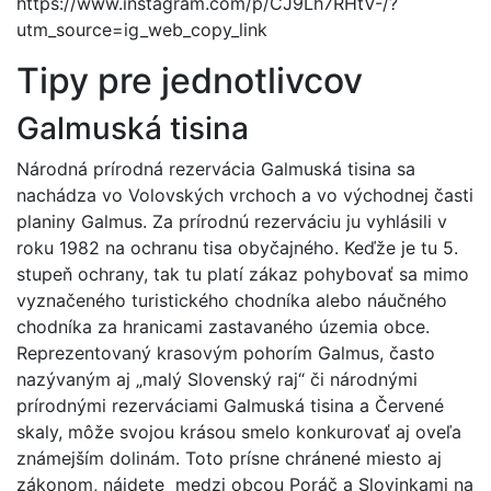
https://www.instagram.com/p/CJ9Lh7RHtV-/?
utm_source=ig_web_copy_link
Tipy pre jednotlivcov
Galmuská tisina
Národná prírodná rezervácia Galmuská tisina sa
nachádza vo Volovských vrchoch a vo východnej časti
planiny Galmus. Za prírodnú rezerváciu ju vyhlásili v
roku 1982 na ochranu tisa obyčajného. Keďže je tu 5.
stupeň ochrany, tak tu platí zákaz pohybovať sa mimo
vyznačeného turistického chodníka alebo náučného
chodníka za hranicami zastavaného územia obce.
Reprezentovaný krasovým pohorím Galmus, často
nazývaným aj „malý Slovenský raj“ či národnými
prírodnými rezerváciami Galmuská tisina a Červené
skaly, môže svojou krásou smelo konkurovať aj oveľa
známejším dolinám. Toto prísne chránené miesto aj
zákonom, nájdete medzi obcou Poráč a Slovinkami na