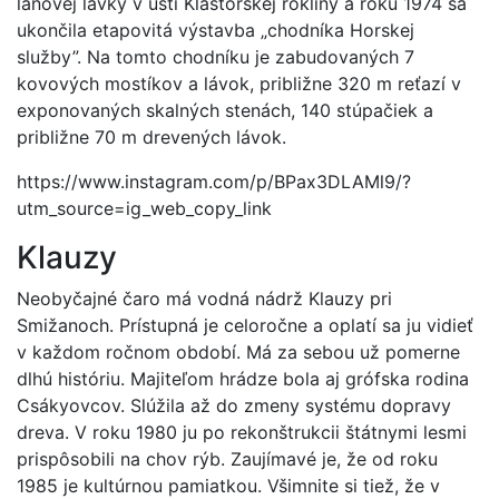
lanovej lávky v ústí Kláštorskej rokliny a roku 1974 sa
ukončila etapovitá výstavba „chodníka Horskej
služby”. Na tomto chodníku je zabudovaných 7
kovových mostíkov a lávok, približne 320 m reťazí v
exponovaných skalných stenách, 140 stúpačiek a
približne 70 m drevených lávok.
https://www.instagram.com/p/BPax3DLAMl9/?
utm_source=ig_web_copy_link
Klauzy
Neobyčajné čaro má vodná nádrž Klauzy pri
Smižanoch. Prístupná je celoročne a oplatí sa ju vidieť
v každom ročnom období. Má za sebou už pomerne
dlhú históriu. Majiteľom hrádze bola aj grófska rodina
Csákyovcov. Slúžila až do zmeny systému dopravy
dreva. V roku 1980 ju po rekonštrukcii štátnymi lesmi
prispôsobili na chov rýb. Zaujímavé je, že od roku
1985 je kultúrnou pamiatkou. Všimnite si tiež, že v