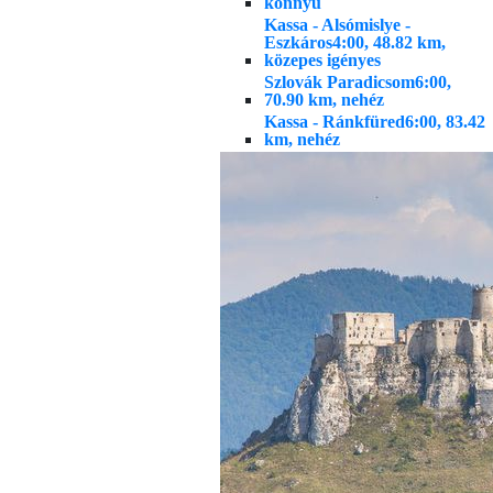
könnyű
Kassa - Alsómislye -
Eszkáros
4:00, 48.82 km,
közepes igényes
Szlovák Paradicsom
6:00,
70.90 km, nehéz
Kassa - Ránkfüred
6:00, 83.42
km, nehéz