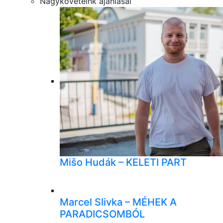
Nagyköveteink ajánlásai
Mišo Hudák – KELETI PART
Marcel Slivka – MÉHEK A
PARADICSOMBÓL