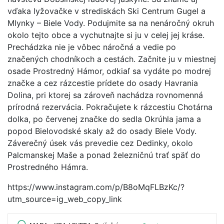
vďaka lyžovačke v strediskách Ski Centrum Gugel a
Mlynky – Biele Vody. Podujmite sa na nenáročný okruh
okolo tejto obce a vychutnajte si ju v celej jej kráse.
Prechádzka nie je vôbec náročná a vedie po
značených chodníkoch a cestách. Začnite ju v miestnej
osade Prostredný Hámor, odkiaľ sa vydáte po modrej
značke a cez rázcestie prídete do osady Havrania
Dolina, pri ktorej sa zároveň nachádza rovnomenná
prírodná rezervácia. Pokračujete k rázcestiu Chotárna
dolka, po červenej značke do sedla Okrúhla jama a
popod Bielovodské skaly až do osady Biele Vody.
Záverečný úsek vás prevedie cez Dedinky, okolo
Palcmanskej Maše a ponad železničnú trať späť do
Prostredného Hámra.
https://www.instagram.com/p/B8oMqFLBzKc/?
utm_source=ig_web_copy_link