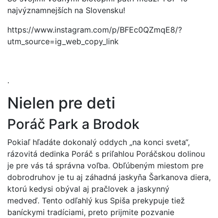
najvýznamnejších na Slovensku!
https://www.instagram.com/p/BFEc0QZmqE8/?
utm_source=ig_web_copy_link
.
Nielen pre deti
Poráč Park a Brodok
Pokiaľ hľadáte dokonalý oddych „na konci sveta“,
rázovitá dedinka Poráč s priľahlou Poráčskou dolinou
je pre vás tá správna voľba. Obľúbeným miestom pre
dobrodruhov je tu aj záhadná jaskyňa Šarkanova diera,
ktorú kedysi obýval aj pračlovek a jaskynný
medveď. Tento odľahlý kus Spiša prekypuje tiež
baníckymi tradíciami, preto prijmite pozvanie