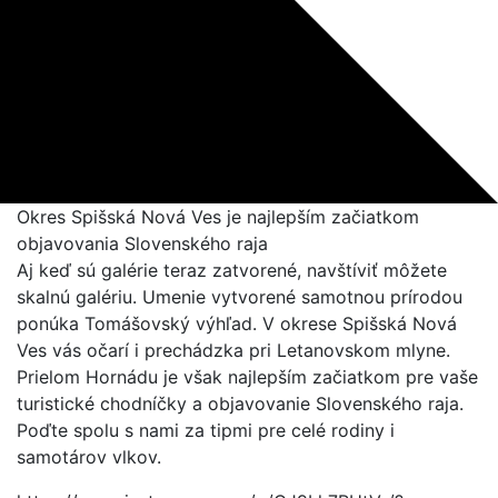
Okres Spišská Nová Ves je najlepším začiatkom
objavovania Slovenského raja
Aj keď sú galérie teraz zatvorené, navštíviť môžete
skalnú galériu. Umenie vytvorené samotnou prírodou
ponúka Tomášovský výhľad. V okrese Spišská Nová
Ves vás očarí i prechádzka pri Letanovskom mlyne.
Prielom Hornádu je však najlepším začiatkom pre vaše
turistické chodníčky a objavovanie Slovenského raja.
Poďte spolu s nami za tipmi pre celé rodiny i
samotárov vlkov.