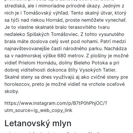
strediská, ale i mimoriadne prírodné úkazy. Jedným z
nich je i Tomášovský výhľad. Tento skalný útvar, ktorý
sa týči nad riekou Hornád, proste nemôžete vynechať.
Je to vlastne skalnaté bralo terasovitého tvaru
neďaleko Spišských Tomášoviec. Z tohto vysunutého
brala máte doslova celý svet pod nohami. Patrí medzi
najnavštevovanejšie časti národného parku. Nachádza
sa v nadmorskej výške 680 metrov. Z plošiny je možné
vidieť Prielom Hornádu, doliny Bieleho Potoka a pri
dobrej viditeľnosti dokonca štíty Vysokých Tatier.
Skalné steny sa dnes využívajú aj ako cvičné steny pre
horolezcov, preto je možné vidieť na vrchole oceľové
skoby.
https://www.instagram.com/p/B7tP0hPhjOC/?
utm_source=ig_web_copy_link
Letanovský mlyn