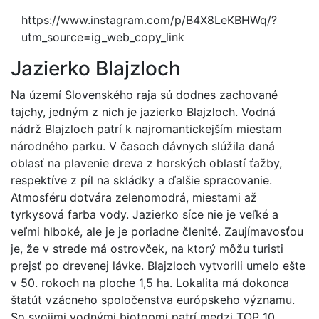
https://www.instagram.com/p/B4X8LeKBHWq/?
utm_source=ig_web_copy_link
Jazierko Blajzloch
Na území Slovenského raja sú dodnes zachované
tajchy, jedným z nich je jazierko Blajzloch. Vodná
nádrž Blajzloch patrí k najromantickejším miestam
národného parku. V časoch dávnych slúžila daná
oblasť na plavenie dreva z horských oblastí ťažby,
respektíve z píl na skládky a ďalšie spracovanie.
Atmosféru dotvára zelenomodrá, miestami až
tyrkysová farba vody. Jazierko síce nie je veľké a
veľmi hlboké, ale je je poriadne členité. Zaujímavosťou
je, že v strede má ostrovček, na ktorý môžu turisti
prejsť po drevenej lávke. Blajzloch vytvorili umelo ešte
v 50. rokoch na ploche 1,5 ha. Lokalita má dokonca
štatút vzácneho spoločenstva európskeho významu.
So svojimi vodnými biotopmi patrí medzi TOP 10