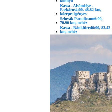
könnyű
Kassa - Alsómislye -
Eszkáros
4:00, 48.82 km,
közepes igényes
Szlovák Paradicsom
6:00,
70.90 km, nehéz
Kassa - Ránkfüred
6:00, 83.42
km, nehéz