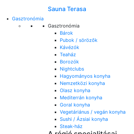
Sauna Terasa
Gasztronómia
Gasztronómia
Bárok
Pubok / sörözők
Kávézók
Teaház
Borozók
Nightclubs
Hagyományos konyha
Nemzetközi konyha
Olasz konyha
Mediterrán konyha
Goral konyha
Vegetáriánus / vegán konyha
Sushi / Ázsiai konyha
Steak-ház
A régió specialitásai