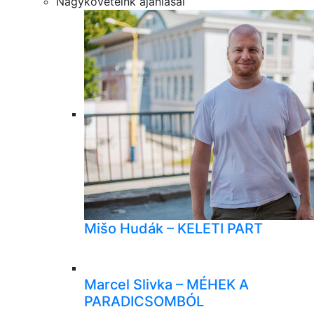
Nagyköveteink ajánlásai
Mišo Hudák – KELETI PART
Marcel Slivka – MÉHEK A
PARADICSOMBÓL