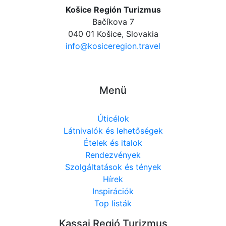
Košice Región Turizmus
Bačíkova 7
040 01 Košice, Slovakia
info@kosiceregion.travel
Menü
Úticélok
Látnivalók és lehetőségek
Ételek és italok
Rendezvények
Szolgáltatások és tények
Hírek
Inspirációk
Top listák
Kassai Regió Turizmus