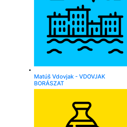
Matúš Vdovjak - VDOVJAK
BORÁSZAT