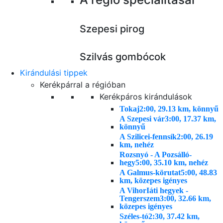
Szepesi pirog
Szilvás gombócok
Kirándulási tippek
Kerékpárral a régióban
Kerékpáros kirándulások
Tokaj
2:00, 29.13 km, könnyű
A Szepesi vár
3:00, 17.37 km,
könnyű
A Szilicei-fennsík
2:00, 26.19
km, nehéz
Rozsnyó - A Pozsálló-
hegy
5:00, 35.10 km, nehéz
A Galmus-körutat
5:00, 48.83
km, közepes igényes
A VihorIáti hegyek -
Tengerszem
3:00, 32.66 km,
közepes igényes
Széles-tó
2:30, 37.42 km,