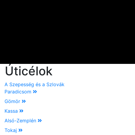
Úticélok
A Szepesség és a Szlovák
Paradicsom
Gömör
Kassa
Alsó-Zemplén
Tokaj