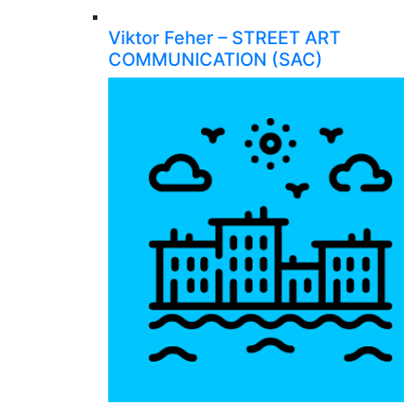
Viktor Feher – STREET ART
COMMUNICATION (SAC)