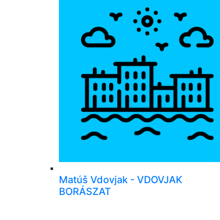
Matúš Vdovjak - VDOVJAK
BORÁSZAT