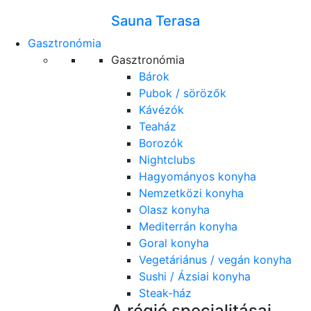
Sauna Terasa
Gasztronómia
Gasztronómia
Bárok
Pubok / sörözők
Kávézók
Teaház
Borozók
Nightclubs
Hagyományos konyha
Nemzetközi konyha
Olasz konyha
Mediterrán konyha
Goral konyha
Vegetáriánus / vegán konyha
Sushi / Ázsiai konyha
Steak-ház
A régió specialitásai