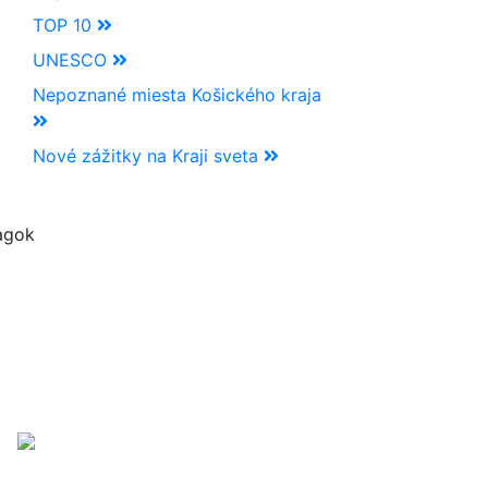
TOP 10
UNESCO
Nepoznané miesta Košického kraja
Nové zážitky na Kraji sveta
agok