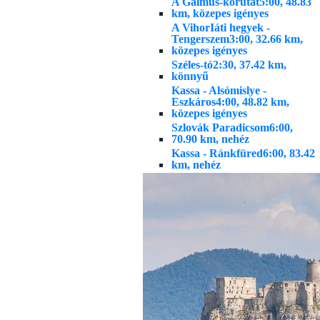
A Galmus-körutat
5:00, 48.83
km, közepes igényes
A VihorIáti hegyek -
Tengerszem
3:00, 32.66 km,
közepes igényes
Széles-tó
2:30, 37.42 km,
könnyű
Kassa - Alsómislye -
Eszkáros
4:00, 48.82 km,
közepes igényes
Szlovák Paradicsom
6:00,
70.90 km, nehéz
Kassa - Ránkfüred
6:00, 83.42
km, nehéz