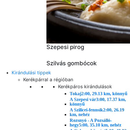
Szepesi pirog
Szilvás gombócok
Kirándulási tippek
Kerékpárral a régióban
Kerékpáros kirándulások
Tokaj
2:00, 29.13 km, könnyű
A Szepesi vár
3:00, 17.37 km,
könnyű
A Szilicei-fennsík
2:00, 26.19
km, nehéz
Rozsnyó - A Pozsálló-
hegy
5:00, 35.10 km, nehéz