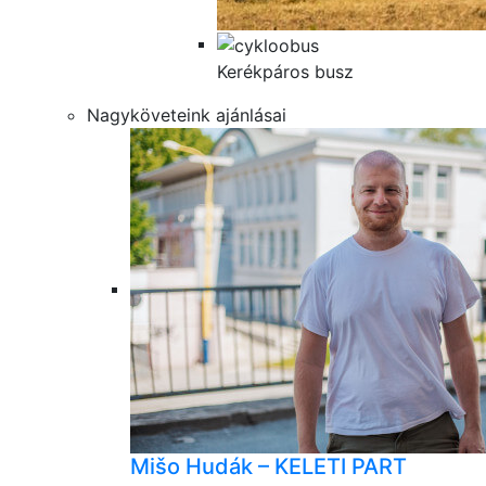
Kerékpáros busz
Nagyköveteink ajánlásai
Mišo Hudák – KELETI PART