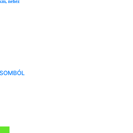
 km, nehéz
ICSOMBÓL