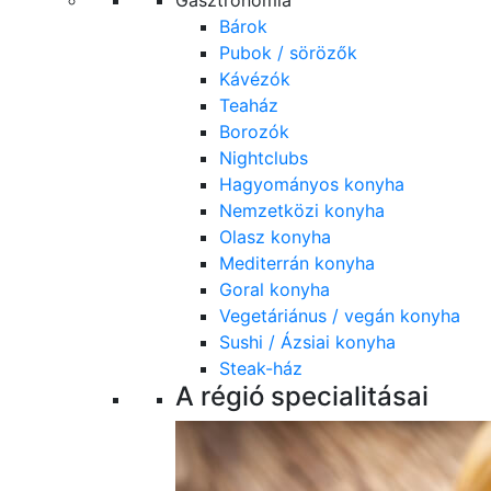
Gasztronómia
Bárok
Pubok / sörözők
Kávézók
Teaház
Borozók
Nightclubs
Hagyományos konyha
Nemzetközi konyha
Olasz konyha
Mediterrán konyha
Goral konyha
Vegetáriánus / vegán konyha
Sushi / Ázsiai konyha
Steak-ház
A régió specialitásai