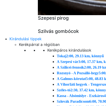
Szepesi pirog
Szilvás gombócok
Kirándulási tippek
Kerékpárral a régióban
Kerékpáros kirándulások
Tokaj
2:00, 29.13 km, könnyű
A Szepesi vár
3:00, 17.37 km, 
A Szilicei-fennsík
2:00, 26.19 k
Rozsnyó - A Pozsálló-hegy
5:00
A Galmus-körutat
5:00, 48.83 
A VihorIáti hegyek - Tengers
Széles-tó
2:30, 37.42 km, könn
Kassa - Alsómislye - Eszkáros
4
Szlovák Paradicsom
6:00, 70.9