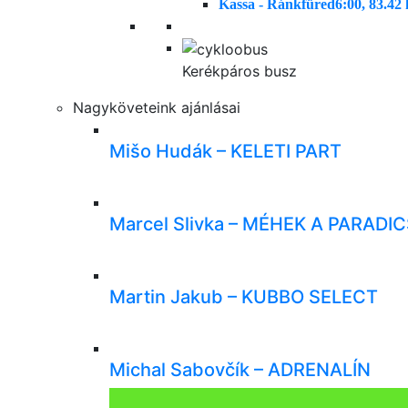
Kassa - Ránkfüred
6:00, 83.42
Kerékpáros busz
Nagyköveteink ajánlásai
Mišo Hudák – KELETI PART
Marcel Slivka – MÉHEK A PARAD
Martin Jakub – KUBBO SELECT
Michal Sabovčík – ADRENALÍN