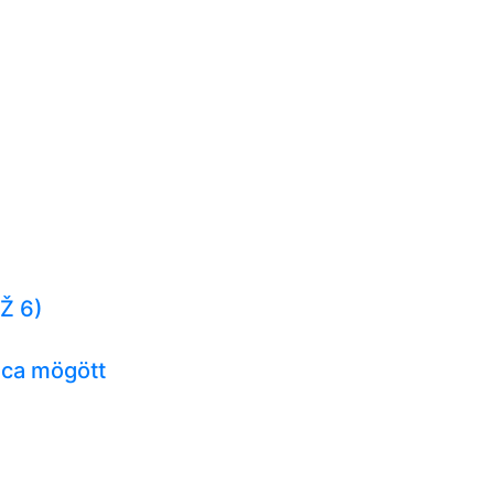
Ž 6)
ca mögött