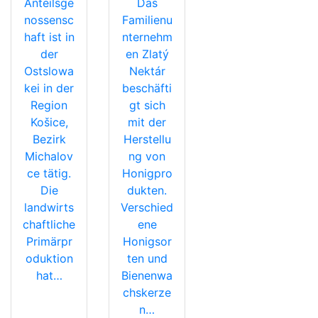
Anteilsge
Das
nossensc
Familienu
haft ist in
nternehm
der
en Zlatý
Ostslowa
Nektár
kei in der
beschäfti
Region
gt sich
Košice,
mit der
Bezirk
Herstellu
Michalov
ng von
ce tätig.
Honigpro
Die
dukten.
landwirts
Verschied
chaftliche
ene
Primärpr
Honigsor
oduktion
ten und
hat…
Bienenwa
chskerze
n…