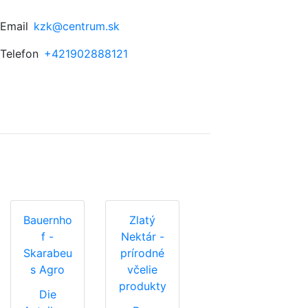
Email
kzk@centrum.sk
Telefon
+421902888121
Bauernho
Zlatý
f -
Nektár -
Skarabeu
prírodné
s Agro
včelie
produkty
Die