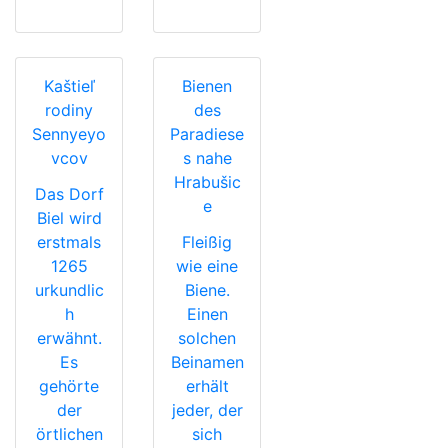
Kaštieľ
Bienen
rodiny
des
Sennyeyo
Paradiese
vcov
s nahe
Hrabušic
Das Dorf
e
Biel wird
erstmals
Fleißig
1265
wie eine
urkundlic
Biene.
h
Einen
erwähnt.
solchen
Es
Beinamen
gehörte
erhält
der
jeder, der
örtlichen
sich