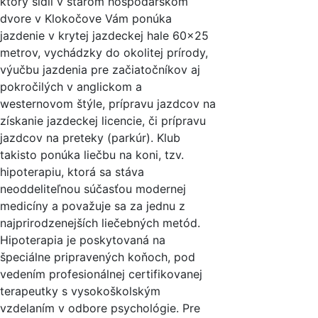
ktorý sídli v starom hospodárskom
dvore v Klokočove Vám ponúka
jazdenie v krytej jazdeckej hale 60×25
metrov, vychádzky do okolitej prírody,
výučbu jazdenia pre začiatočníkov aj
pokročilých v anglickom a
westernovom štýle, prípravu jazdcov na
získanie jazdeckej licencie, či prípravu
jazdcov na preteky (parkúr). Klub
takisto ponúka liečbu na koni, tzv.
hipoterapiu, ktorá sa stáva
neoddeliteľnou súčasťou modernej
medicíny a považuje sa za jednu z
najprirodzenejších liečebných metód.
Hipoterapia je poskytovaná na
špeciálne pripravených koňoch, pod
vedením profesionálnej certifikovanej
terapeutky s vysokoškolským
vzdelaním v odbore psychológie. Pre