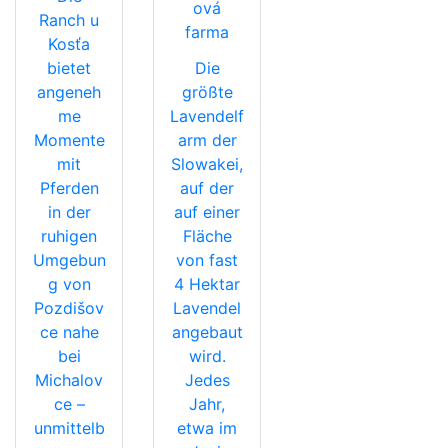
ová
Ranch u
farma
Kosťa
bietet
Die
angeneh
größte
me
Lavendelf
Momente
arm der
mit
Slowakei,
Pferden
auf der
in der
auf einer
ruhigen
Fläche
Umgebun
von fast
g von
4 Hektar
Pozdišov
Lavendel
ce nahe
angebaut
bei
wird.
Michalov
Jedes
ce –
Jahr,
unmittelb
etwa im