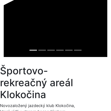
Športovo-
rekreačný areál
Klokočina
Novozaložený jazdecký klub Klokočina,