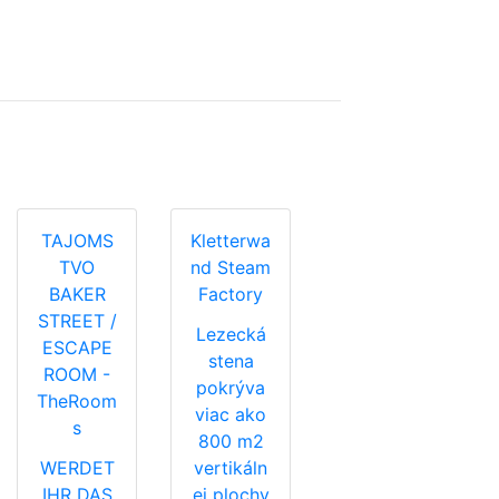
TAJOMS
Kletterwa
TVO
nd Steam
BAKER
Factory
STREET /
Lezecká
ESCAPE
stena
ROOM -
pokrýva
TheRoom
viac ako
s
800 m2
WERDET
vertikáln
IHR DAS
ej plochy