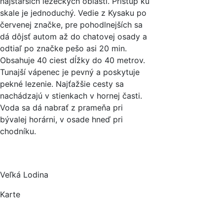
najstarších lezeckých oblastí. Prístup ku
skale je jednoduchý. Vedie z Kysaku po
červenej značke, pre pohodlnejších sa
dá dôjsť autom až do chatovej osady a
odtiaľ po značke pešo asi 20 min.
Obsahuje 40 ciest dĺžky do 40 metrov.
Tunajší vápenec je pevný a poskytuje
pekné lezenie. Najťažšie cesty sa
nachádzajú v stienkach v hornej časti.
Voda sa dá nabrať z prameňa pri
bývalej horárni, v osade hneď pri
chodníku.
Veľká Lodina
Karte