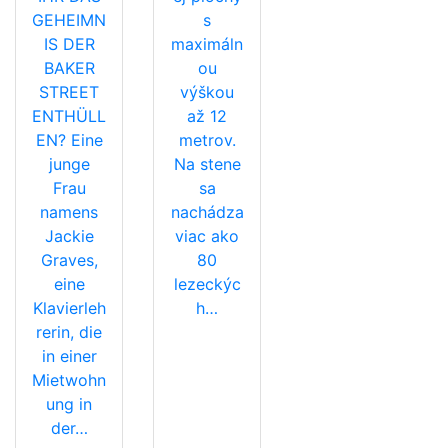
GEHEIMN
s
IS DER
maximáln
BAKER
ou
STREET
výškou
ENTHÜLL
až 12
EN? Eine
metrov.
junge
Na stene
Frau
sa
namens
nachádza
Jackie
viac ako
Graves,
80
eine
lezeckýc
Klavierleh
h…
rerin, die
in einer
Mietwohn
ung in
der…