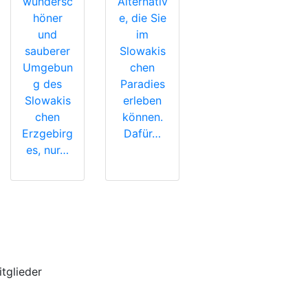
wundersc
Alternativ
höner
e, die Sie
und
im
sauberer
Slowakis
Umgebun
chen
g des
Paradies
Slowakis
erleben
chen
können.
Erzgebirg
Dafür…
es, nur…
itglieder