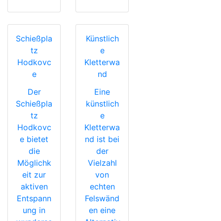
Schießpla
Künstlich
tz
e
Hodkovc
Kletterwa
e
nd
Der
Eine
Schießpla
künstlich
tz
e
Hodkovc
Kletterwa
e bietet
nd ist bei
die
der
Möglichk
Vielzahl
eit zur
von
aktiven
echten
Entspann
Felswänd
ung in
en eine