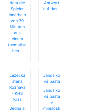
dem die
Antwort
Spieler
auf das…
innerhalb
von 70
Minuten
aus
einem
thematisc
hen…
Lezecká
Jánošíko
stena
vá bašta
Rožňava
Jánošíko
- KHS
vá bašta
Kras
v
Jedna z
minulosti