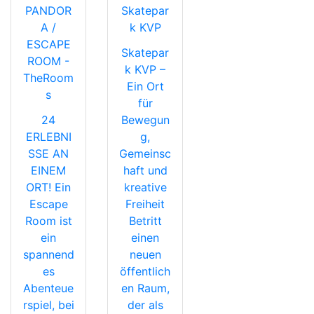
PANDOR
Skatepar
A /
k KVP
ESCAPE
Skatepar
ROOM -
k KVP –
TheRoom
Ein Ort
s
für
24
Bewegun
ERLEBNI
g,
SSE AN
Gemeinsc
EINEM
haft und
ORT! Ein
kreative
Escape
Freiheit
Room ist
Betritt
ein
einen
spannend
neuen
es
öffentlich
Abenteue
en Raum,
rspiel, bei
der als