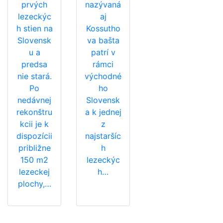
prvých
nazývaná
lezeckýc
aj
h stien na
Kossutho
Slovensk
va bašta
u a
patrí v
predsa
rámci
nie stará.
východné
Po
ho
nedávnej
Slovensk
rekonštru
a k jednej
kcii je k
z
dispozícii
najstaršíc
približne
h
150 m2
lezeckýc
lezeckej
h…
plochy,…