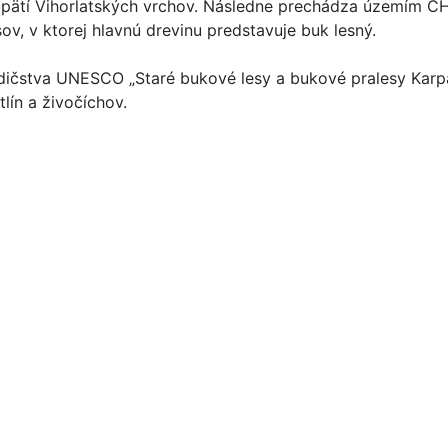
úpätí Vihorlatských vrchov. Následne prechádza územím C
v, v ktorej hlavnú drevinu predstavuje buk lesný.
edičstva UNESCO „Staré bukové lesy a bukové pralesy Karp
lín a živočíchov.