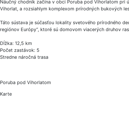
Náučný chodník začína v obci Poruba pod Vihorlatom pri 
Vihorlat, a rozsiahlym komplexom prírodných bukových leso
Táto sústava je súčasťou lokality svetového prírodného d
regiónov Európy“, ktoré sú domovom viacerých druhov rast
Dĺžka: 12,5 km
Počet zastávok: 5
Stredne náročná trasa
Poruba pod Vihorlatom
Karte