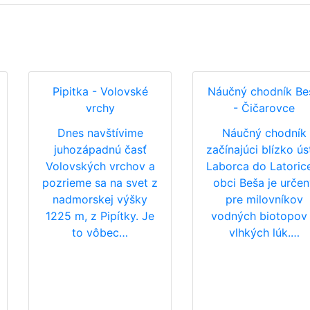
Pipitka - Volovské
Náučný chodník Be
vrchy
- Čičarovce
Dnes navštívime
Náučný chodník
juhozápadnú časť
začínajúci blízko ús
Volovských vrchov a
Laborca do Latoric
pozrieme sa na svet z
obci Beša je určen
nadmorskej výšky
pre milovníkov
1225 m, z Pipítky. Je
vodných biotopov
to vôbec…
vlhkých lúk.…