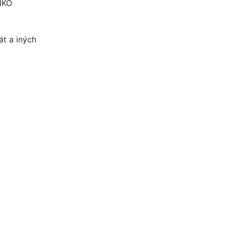
HKO
át a iných