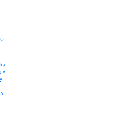
ša
tia
e v
ý
 a