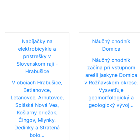
Nabíjačky na
Náučný chodník
elektrobicykle a
Domica
prístrešky v
Náučný chodník
Slovenskom raji -
začína pri vstupnom
Hrabušice
areáli jaskyne Domica
V obciach Hrabušice,
v Rožňavskom okrese.
Betlanovce,
Vysvetľuje
Letanovce, Arnutovce,
geomorfologický a
Spišská Nová Ves,
geologický vývoj…
Košiarny briežok,
Čingov, Mlynky,
Dedinky a Stratená
bolo…