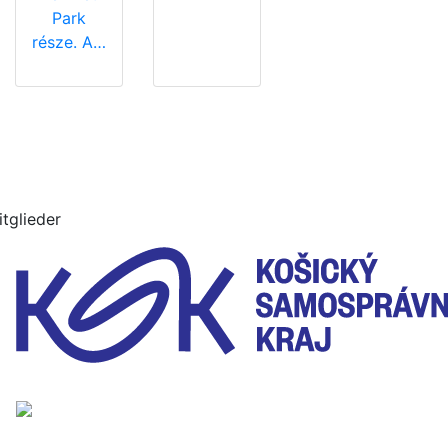
Park
része. A…
itglieder