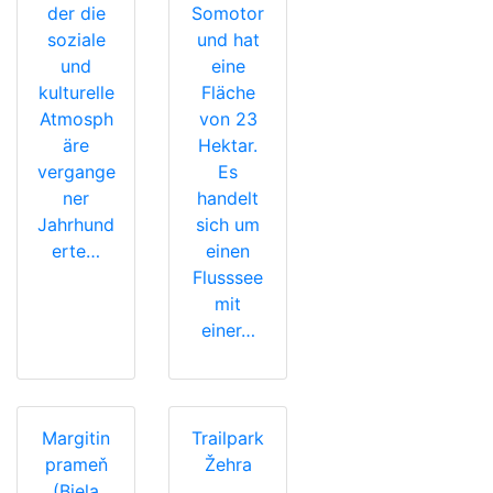
der die
Somotor
soziale
und hat
und
eine
kulturelle
Fläche
Atmosph
von 23
äre
Hektar.
vergange
Es
ner
handelt
Jahrhund
sich um
erte…
einen
Flusssee
mit
einer…
Margitin
Trailpark
prameň
Žehra
(Biela