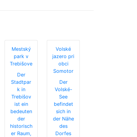
Mestský
Volské
park v
jazero pri
Trebišove
obci
Somotor
Der
Stadtpar
Der
k in
Volské-
Trebišov
See
ist ein
befindet
bedeuten
sich in
der
der Nähe
historisch
des
er Raum,
Dorfes