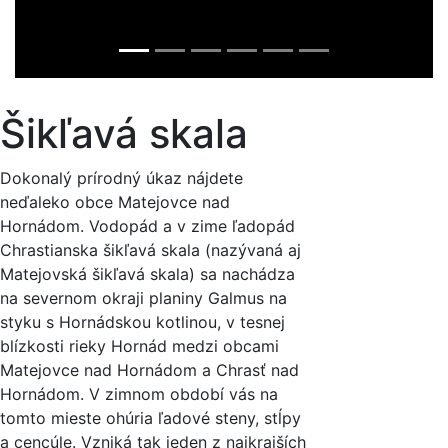
Šikľavá skala
Dokonalý prírodný úkaz nájdete
neďaleko obce Matejovce nad
Hornádom. Vodopád a v zime ľadopád
Chrastianska šikľavá skala (nazývaná aj
Matejovská šikľavá skala) sa nachádza
na severnom okraji planiny Galmus na
styku s Hornádskou kotlinou, v tesnej
blízkosti rieky Hornád medzi obcami
Matejovce nad Hornádom a Chrasť nad
Hornádom. V zimnom období vás na
tomto mieste ohúria ľadové steny, stĺpy
a cencúle. Vzniká tak jeden z najkrajších