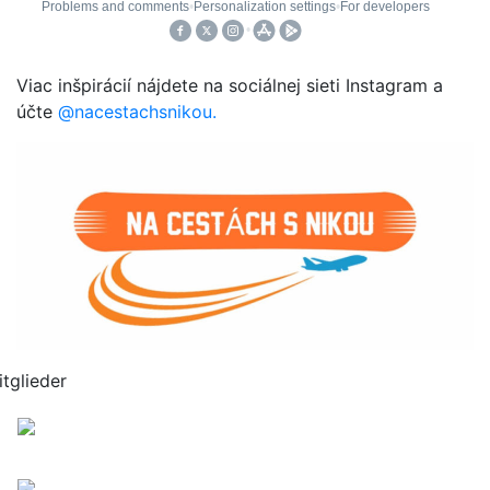
Viac inšpirácií nájdete na sociálnej sieti Instagram a
účte
@nacestachsnikou.
itglieder