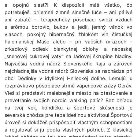
a opojnú slasť?! K dispozícii máš všetko, čo
potrebuješ: príjemné zimné slnečné lúče – ani pálivé
ani zubaté –, terapeuticky pôsobiaci svieži vzduch
s arómou borovíc, bukov a jedlí, jemný vánok vo
vlasoch, pokojný hibernačný žblnkost vĺn čistučkej
Palcmanskej Maše alebo – pri väčších mrazoch –
zrkadlový odlesk blankytnej oblohy a nebeskej
„snehovej cukrovej vaty“ na ľadovej škrupine hladiny.
Najväčšia vodná nádrž Slovenského Raja a zároveň
najchladnejšia vodná nádrž Slovenska sa nachádza pri
obci Dedinky v idylickej Hnileckej doline. Lemujú ju
rozprávkovo pôsobiace strmé vápencové zrázy Geráv.
Vieš si predstaviť malebnejšie miesto na otestovanie a
prevetranie svojich nordic walking palíc? Bez ohľadu
na tvoj vek, kondičku a športové skúsenosti je
severská chôdza pre teba ideálnou aktivitou! Športovú
úroveň si dokážeš prispôsobiť vlastným schopnostiam
a regulovať si ju podľa vlastných potrieb. Z klasickej