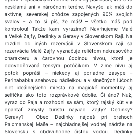
nesklamú ani v náročnom teréne. Navyše, ak máš do
aktívnej severskej chôdze zapojených 90% svojich
svalov – a to si píš, že máš! – všetko máš pod
kontrolou! Takže kam vyrazíme? Navrhujeme Malé
a Veľké Zajfy, Dedinky a Geravy v Slovenskom Raji. Na
rozdiel od iných rezervácii v Slovenskom raji sa
rezervácia Malé Zajfy vyznačuje reliéfom nekrasového
charakteru a čarovnou údolnou nivou, ktorá je
odovodňovaná tenkým potôčikom. V zime nivu aj
potok popráši – niekedy aj poriadne zasype –
Perinababka snehovou nádielkou a v slnečných lúčoch
niet ideálnejšieho miesta na magické momentky aj
selfíčka ako toto rozprávkové údolie. Či áno? Nuž,
vyraz do Raja a rozhodni sa sám, ktorý rajský kút vie
opantať zmysly turistu najviac. Zajfy? Dedinky?
Geravy? Obec Dedinky nájdeš pri brehoch
Palcmanskej Maše – najchladnejšej vodnej nádrže na
Slovensku s obdivuhodne čistou vodou. Dedinky