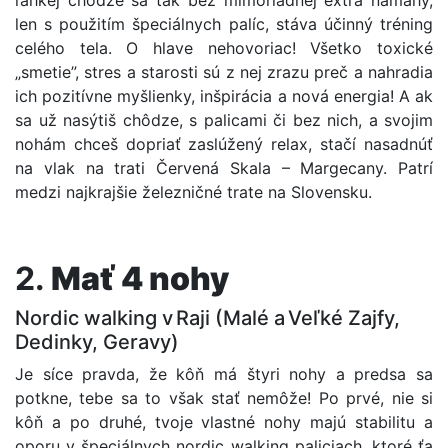
ľahkej chôdze sa tak bez mimoriadnej extra námahy,
len s použitím špeciálnych palíc, stáva účinný tréning
celého tela. O hlave nehovoriac! Všetko toxické
„smetie”, stres a starosti sú z nej zrazu preč a nahradia
ich pozitívne myšlienky, inšpirácia a nová energia! A ak
sa už nasýtiš chôdze, s palicami či bez nich, a svojim
nohám chceš dopriať zaslúžený relax, stačí nasadnúť
na vlak na trati Červená Skala – Margecany. Patrí
medzi najkrajšie železničné trate na Slovensku.
2.
Mať 4 nohy
Nordic walking v Raji (Malé a Veľké Zajfy,
Dedinky, Geravy)
Je síce pravda, že kôň má štyri nohy a predsa sa
potkne, tebe sa to však stať nemôže! Po prvé, nie si
kôň a po druhé, tvoje vlastné nohy majú stabilitu a
oporu v špeciálnych nordic walking paliciach, ktoré ťa