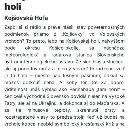
holi
Kojšovská Hoľa
Zapol si si rádio a práve hlásili stav poveternostných
podmienok priamo z „Kojšovky“ vo Volovských
vrchoch? To preto, lebo na Kojšovskej holi, najvyššom
bode okresu Košice-okolie, sa nachádza
meteorologická a radarová stanica Slovenského
hydrometeorologického ústavu. Že síce hlásia slnečno,
ale aj poriadny mráz a mierny vietor? Prirodzene, veď
je to hoľa – miesto nad lesným pásmom, odkiaľ sa
môžeš dotknúť neba! A keby len to! Za dobrej
viditeľnosti máš výhľad ako Perinababa „tam hore” –
cez celé východné Slovensko dovidíš nielen na Vysoké
Tatry, ale aj na Ukrajinu, a dokonca aj do Maďarska. A
za tie mínusové teploty, skrehnuté prsty a
rozstrapatené vlasy to predsa stojí! Keď už budeš na
vrchole kopca, neobíď symbolický kresťanský kríž a na