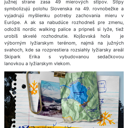
južnej strane zasa 49 mierových stĺpov. Stĺpy
symbolizujú polohu Slovenska na 49. rovnobežke a
vyjadrujú myšlienku potreby zachovania mieru v
Európe. A ak sa nabudúce rozhodneš pre zmenu,
odložíš nordic walking palice a pripneš si lyže, tiež
urobíš skvelé rozhodnutie. Kojšovská hoľa je
výborným lyžiarskym terénom, najmä na južných
svahoch, kde sa rozprestiera rozsiahly lyžiarsky areál
Skipark Erika s vybudovanou sedačkovou
lanovkou a lyžiarskym vlekom.