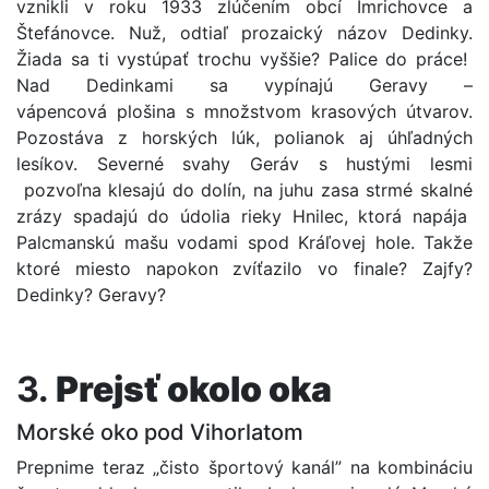
vznikli v roku 1933 zlúčením obcí Imrichovce a
Štefánovce. Nuž, odtiaľ prozaický názov Dedinky.
Žiada sa ti vystúpať trochu vyššie? Palice do práce!
Nad Dedinkami sa vypínajú Geravy –
vápencová plošina s množstvom krasových útvarov.
Pozostáva z horských lúk, polianok aj úhľadných
lesíkov. Severné svahy Geráv s hustými lesmi
pozvoľna klesajú do dolín, na juhu zasa strmé skalné
zrázy spadajú do údolia rieky Hnilec, ktorá napája
Palcmanskú mašu vodami spod Kráľovej hole. Takže
ktoré miesto napokon zvíťazilo vo finale? Zajfy?
Dedinky? Geravy?
3.
Prejsť okolo oka
Morské oko pod Vihorlatom
Prepnime teraz „čisto športový kanál” na kombináciu