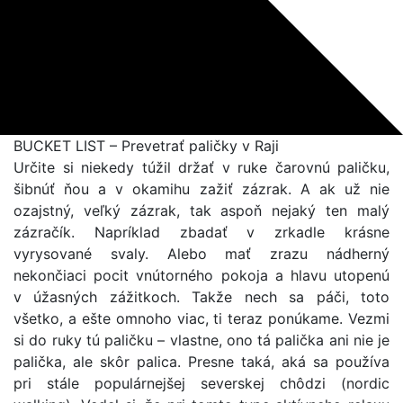
BUCKET LIST – Prevetrať paličky v Raji
Určite si niekedy túžil držať v ruke čarovnú paličku,
šibnúť ňou a v okamihu zažiť zázrak. A ak už nie
ozajstný, veľký zázrak, tak aspoň nejaký ten malý
zázračík. Napríklad zbadať v zrkadle krásne
vyrysované svaly. Alebo mať zrazu nádherný
nekončiaci pocit vnútorného pokoja a hlavu utopenú
v úžasných zážitkoch. Takže nech sa páči, toto
všetko, a ešte omnoho viac, ti teraz ponúkame. Vezmi
si do ruky tú paličku – vlastne, ono tá palička ani nie je
palička, ale skôr palica. Presne taká, aká sa používa
pri stále populárnejšej severskej chôdzi (nordic