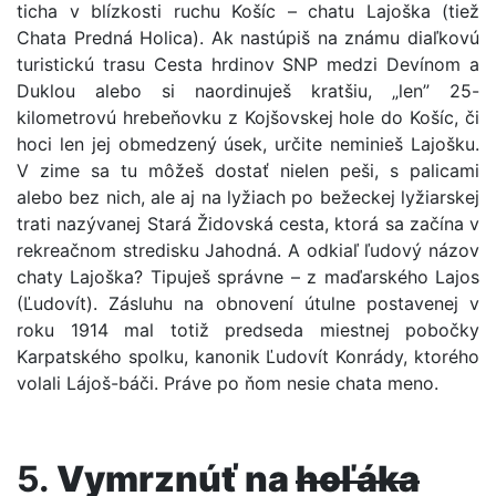
ticha v blízkosti ruchu Košíc – chatu Lajoška (tiež
Chata Predná Holica). Ak nastúpiš na známu diaľkovú
turistickú trasu Cesta hrdinov SNP medzi Devínom a
Duklou alebo si naordinuješ kratšiu, „len” 25-
kilometrovú hrebeňovku z Kojšovskej hole do Košíc, či
hoci len jej obmedzený úsek, určite neminieš Lajošku.
V zime sa tu môžeš dostať nielen peši, s palicami
alebo bez nich, ale aj na lyžiach po bežeckej lyžiarskej
trati nazývanej Stará Židovská cesta, ktorá sa začína v
rekreačnom stredisku Jahodná. A odkiaľ ľudový názov
chaty Lajoška? Tipuješ správne – z maďarského Lajos
(Ľudovít). Zásluhu na obnovení útulne postavenej v
roku 1914 mal totiž predseda miestnej pobočky
Karpatského spolku, kanonik Ľudovít Konrády, ktorého
volali Lájoš-báči. Práve po ňom nesie chata meno.
5.
Vymrznúť na
hoľáka