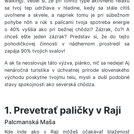
walking). Vedel si, že pri tomto type aktívneho relaxu
sa tvoj tep udržiava v hladine, kedy sa stále cítiš
uvoľnene a skvele, a napriek tomu je pri súbežnom
pohybe nôh a rúk s palicami tvoja spotreba energie
o 40% vyššia ako pri bežnej chôdzi? Zázrak, čo?! A
chceš ešte jeden zázrak? Predstav si, že do tejto
pohodičkovej činnosti v nádhernom prostredí sa
zapája 90% tvojich svalov!
A ak ťa neoslovuje táto výzva, piánko, nič sa nedeje! Aj
nenáročná turistika v úchvatnej prírode slovenského
východu poskytne tvojmu telu, mysli a duši podobné
stavy spokojnosti ako severská chôdza.
1. Prevetrať paličky v Raji
Palcmanská Maša
Kde inde ako v Raji môžeš očakávať blaženosť