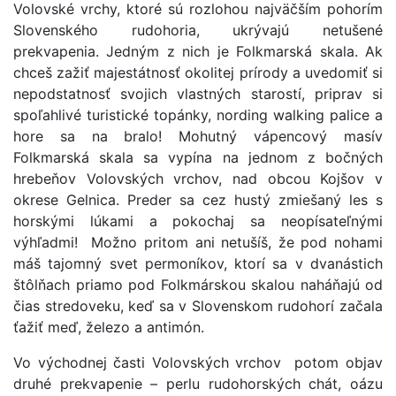
Volovské vrchy, ktoré sú rozlohou najväčším pohorím
Slovenského rudohoria, ukrývajú netušené
prekvapenia. Jedným z nich je Folkmarská skala. Ak
chceš zažiť majestátnosť okolitej prírody a uvedomiť si
nepodstatnosť svojich vlastných starostí, priprav si
spoľahlivé turistické topánky, nording walking palice a
hore sa na bralo! Mohutný vápencový masív
Folkmarská skala sa vypína na jednom z bočných
hrebeňov Volovských vrchov, nad obcou Kojšov v
okrese Gelnica. Preder sa cez hustý zmiešaný les s
horskými lúkami a pokochaj sa neopísateľnými
výhľadmi! Možno pritom ani netušíš, že pod nohami
máš tajomný svet permoníkov, ktorí sa v dvanástich
štôlňach priamo pod Folkmárskou skalou naháňajú od
čias stredoveku, keď sa v Slovenskom rudohorí začala
ťažiť meď, železo a antimón.
Vo východnej časti Volovských vrchov potom objav
druhé prekvapenie – perlu rudohorských chát, oázu