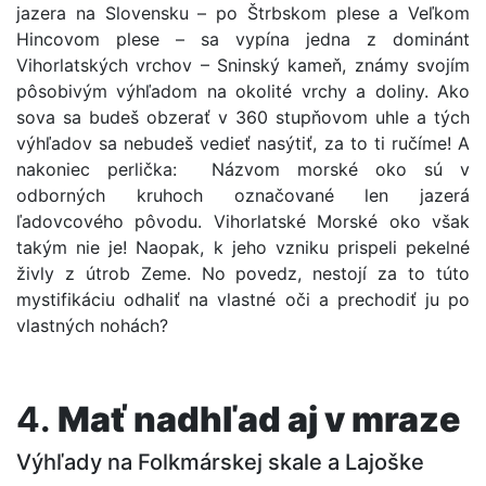
jazera na Slovensku – po Štrbskom plese a Veľkom
Hincovom plese – sa vypína jedna z dominánt
Vihorlatských vrchov – Sninský kameň, známy svojím
pôsobivým výhľadom na okolité vrchy a doliny. Ako
sova sa budeš obzerať v 360 stupňovom uhle a tých
výhľadov sa nebudeš vedieť nasýtiť, za to ti ručíme! A
nakoniec perlička: Názvom morské oko sú v
odborných kruhoch označované len jazerá
ľadovcového pôvodu. Vihorlatské Morské oko však
takým nie je! Naopak, k jeho vzniku prispeli pekelné
živly z útrob Zeme. No povedz, nestojí za to túto
mystifikáciu odhaliť na vlastné oči a prechodiť ju po
vlastných nohách?
4.
Mať nadhľad aj v mraze
Výhľady na Folkmárskej skale a Lajoške