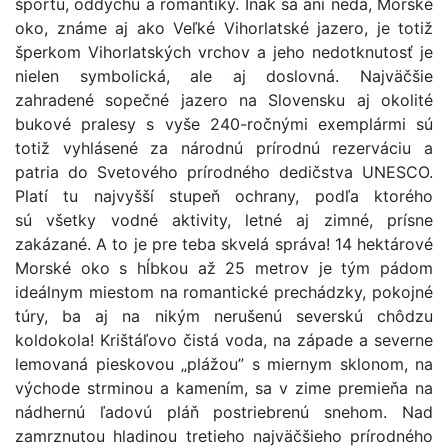
športu, oddychu a romantiky. Inak sa ani nedá, Morské
oko, známe aj ako Veľké Vihorlatské jazero, je totiž
šperkom Vihorlatských vrchov a jeho nedotknutosť je
nielen symbolická, ale aj doslovná. Najväčšie
zahradené sopečné jazero na Slovensku aj okolité
bukové pralesy s vyše 240-ročnými exemplármi sú
totiž vyhlásené za národnú prírodnú rezerváciu a
patria do Svetového prírodného dedičstva UNESCO.
Platí tu najvyšší stupeň ochrany, podľa ktorého
sú všetky vodné aktivity, letné aj zimné, prísne
zakázané. A to je pre teba skvelá správa! 14 hektárové
Morské oko s hĺbkou až 25 metrov je tým pádom
ideálnym miestom na romantické prechádzky, pokojné
túry, ba aj na nikým nerušenú severskú chôdzu
koldokola! Krištáľovo čistá voda, na západe a severne
lemovaná pieskovou „plážou” s miernym sklonom, na
východe strminou a kamením, sa v zime premieňa na
nádhernú ľadovú pláň postriebrenú snehom. Nad
zamrznutou hladinou tretieho najväčšieho prírodného