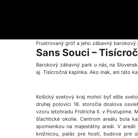
Frustrovaný gróf a jeho zábavný barokový 
Sans Souci – Tisícro
Barokový zábavný park u nás, na Slovensku
aj Tisícročná kaplnka. Ako inak, ani táto ka
Košický svetový kraj mohol byť ešte sveto
druhej polovici 18. storočia doslova osvi
vzoru letohradu Fridricha II. v Postupime. 
šľachtické okolie. Centrom areálu bola 
spomienkou na majestátny areál. V areáli
knižnicou, palác pre hostí, budova pre úr