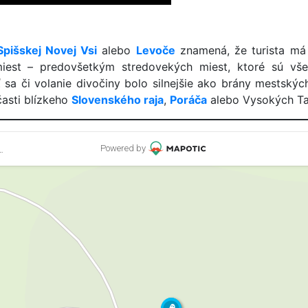
Spišskej Novej Vsi
alebo
Levoče
znamená, že turista má
miest – predovšetkým stredovekých miest, ktoré sú vš
ť sa či volanie divočiny bolo silnejšie ako brány mestsk
časti blízkeho
Slovenského raja
,
Poráča
alebo Vysokých Tat