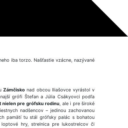
neho iba torzo. Našťastie vzácne, nazývané
hu
Zámčisko
nad obcou Iliašovce vyrástol v
unajší grófi Štefan a Júlia Csákyovci podľa
 nielen pre grófsku rodinu
, ale i pre široké
miestnych nadšencov – jedinou zachovanou
ch pamätí tu stál grófsky palác s bohatou
loptové hry, strelnica pre lukostrelcov či