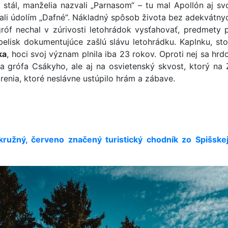
 stál, manželia nazvali „Parnasom“ – tu mal Apollón aj s
vali údolím „Dafné“. Nákladný spôsob života bez adekvátn
gróf nechal v zúrivosti letohrádok vysťahovať, predmety p
obelisk dokumentujúce zašlú slávu letohrádku. Kaplnku, s
ka
, hoci svoj význam plnila iba 23 rokov. Oproti nej sa hr
a grófa Csákyho, ale aj na osvietenský skvost, ktorý na
nia, ktoré neslávne ustúpilo hrám a zábave.
kružný, červeno značený turistický chodník zo Spišske