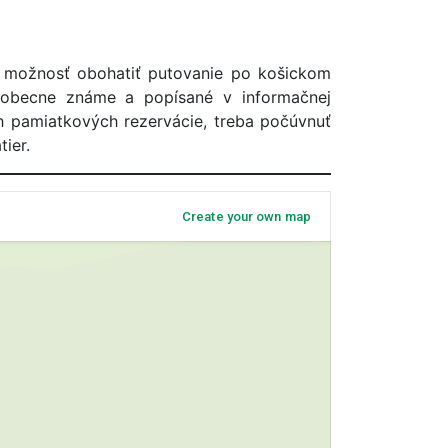
 možnosť obohatiť putovanie po košickom
eobecne známe a popísané v informačnej
ých pamiatkových rezervácie, treba počúvnuť
ier.