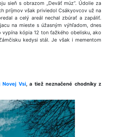
voju sieň s obrazom „Deväť múz“. Údolie za
ych príjmov však priviedol Csákyovcov už na
redal a celý areál nechal zbúrať a zapáliť.
tojacu na mieste s úžasným výhľadom, dnes
do vypína kópia 12 ton ťažkého obelisku, ako
 Zámčisku kedysi stál. Je však i mementom
j Novej Vsi
, a tiež neznačené chodníky z