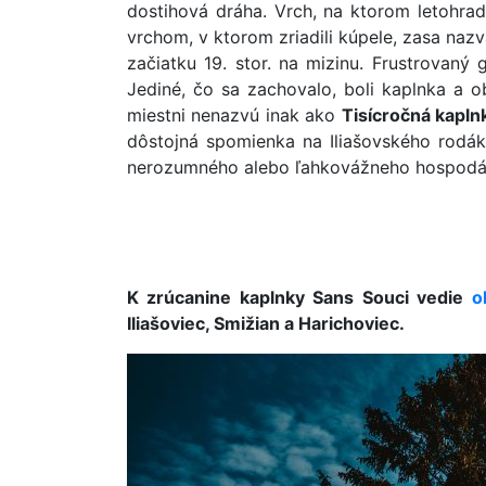
dostihová dráha. Vrch, na ktorom letohrad
vrchom, v ktorom zriadili kúpele, zasa naz
začiatku 19. stor. na mizinu. Frustrovaný 
Jediné, čo sa zachovalo, boli kaplnka a 
miestni nenazvú inak ako
Tisícročná kapln
dôstojná spomienka na Iliašovského rodák
nerozumného alebo ľahkovážneho hospodáre
K zrúcanine kaplnky Sans Souci vedie
o
Iliašoviec, Smižian a Harichoviec.