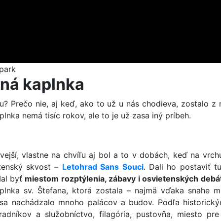
park
čná kaplnka
? Prečo nie, aj keď, ako to už u nás chodieva, zostalo z 
plnka nemá tisíc rokov, ale to je už zasa iný príbeh.
vejší, vlastne na chvíľu aj bol a to v dobách, keď na vrc
etenský skvost –
Letohrad Sans Souci
. Dali ho postaviť t
Mal byť
miestom rozptýlenia, zábavy i osvietenských debát
kaplnka sv. Štefana, ktorá zostala – najmä vďaka snahe 
 sa nachádzalo mnoho palácov a budov. Podľa historický
adníkov a služobníctvo, filagória, pustovňa, miesto pre 