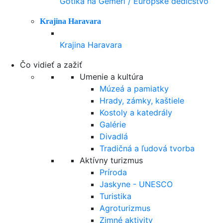
Gotika na Gemeri / Európske dedičstvo
Krajina Haravara
Krajina Haravara
Čo vidieť a zažiť
Umenie a kultúra
Múzeá a pamiatky
Hrady, zámky, kaštiele
Kostoly a katedrály
Galérie
Divadlá
Tradičná a ľudová tvorba
Aktívny turizmus
Príroda
Jaskyne - UNESCO
Turistika
Agroturizmus
Zimné aktivity