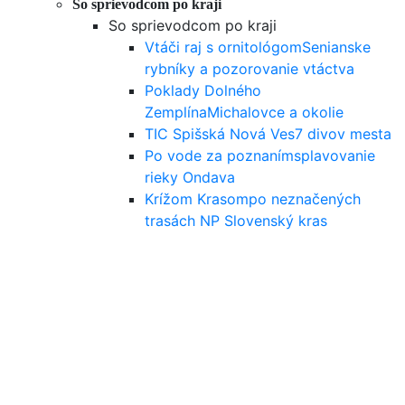
So sprievodcom po kraji
So sprievodcom po kraji
Vtáči raj s ornitológom
Senianske
rybníky a pozorovanie vtáctva
Poklady Dolného
Zemplína
Michalovce a okolie
TIC Spišská Nová Ves
7 divov mesta
Po vode za poznaním
splavovanie
rieky Ondava
Krížom Krasom
po neznačených
trasách NP Slovenský kras