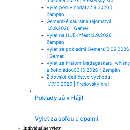
ocele
8.8.2026 | Prešovský kraj
Výlet pod Vihorlat
22.8.2026 |
Zemplín
Gemerské sakrálne tajomstvá
II.
5.9.2026 | Gemer
Výlet na HUĽKYfest
12.9.2026 |
Zemplín
Výlet za pokladmi Gemera
12.09.2026
| Gemer
Výlet za kráľom Madagaskaru, whisky
a čokoládou
03.10.2026 | Zemplín
Židovské dedičstvo východu
II.
17.10.2026 | Prešovský kraj
Poklady sú v Háji!
Výlet za soľou a opálmi
Individuálne výlety