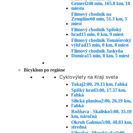
Gemeri
240 min, 165.8 km, 18
miesta
Filmový chodník na
Zemplíne
60 min, 51.3 km, 5
miest
Filmový chodník Spišský
hrad
15 min, 0 km, 9 miest
Filmový chodník Tomášovský
výhľad
15 min, 0 km, 8 miest
Filmový chodník Jaskyňa
Domica
15 min, 0 km, 5 miest
Bicyklom po regióne
Cyklovýlety na Kraji sveta
Tokaj
2:00, 29.13 km, ľahká
Spišký hrad
3:00, 17.37 km,
ľahká
Silická planina
2:00, 26.19 km,
ľahká
Rožňava - Skalisko
5:00, 35.10
km, náročná
Okruh Galmus
5:00, 48.83 km,
stredná
Vihorlat - Morské oko
3:00,