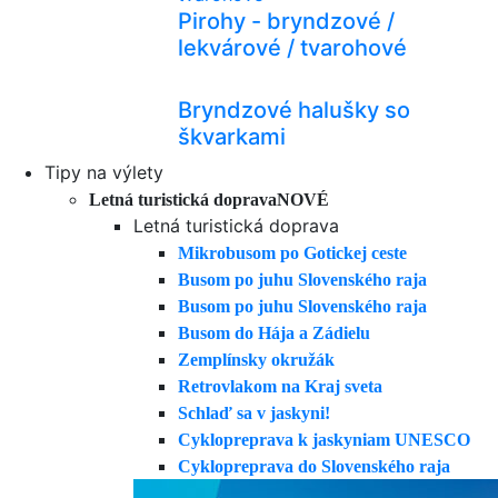
Pirohy - bryndzové /
lekvárové / tvarohové
Bryndzové halušky so
škvarkami
Tipy na výlety
Letná turistická doprava
NOVÉ
Letná turistická doprava
Mikrobusom po Gotickej ceste
Busom po juhu Slovenského raja
Busom po juhu Slovenského raja
Busom do Hája a Zádielu
Zemplínsky okružák
Retrovlakom na Kraj sveta
Schlaď sa v jaskyni!
Cyklopreprava k jaskyniam UNESCO
Cyklopreprava do Slovenského raja