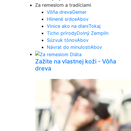
Za remeslom a tradíciami
Vôňa dreva
Gemer
Hlinené srdce
Abov
Vinice ako na dlani
Tokaj
Ticho prírody
Dolný Zemplín
Súzvuk tónov
Abov
Návrat do minulosti
Abov
Zažite na vlastnej koži - Vôňa
dreva