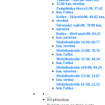
32.66 km, stredná
Zemplínska šírava
2:30, 37.42
km, ľahká
Košice - Skároš
4:00, 48.82 km,
stredná
Slovenský raj
6:00, 70.90 km,
náročná
Košice - Herľany
6:00, 83.42
km, náročná
Medzibodrožie 1
4:30, 64.77
km, stredná
Medzibodrožie 2
5:00, 78.76
km, ťažká
Medzibodrožie 3
2:30, 44.34
km, ľahká
Medzibodrožie 4
10:00, 84.24
km, náročná
Medzibodrožie 5
3:30, 32.67
km, strdná
Medzibodrožie 6
1:30, 22.52
km, ľahká