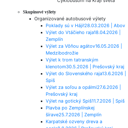
Cyklobusom na Kraji sveta
Skupinové výlety
Organizované autobusové výlety
Poklady sú v Háji!
28.03.2026 | Abov
Výlet do Vtáčieho raja
18.04.2026 |
Zemplín
Výlet za Vôňou agátov
16.05.2026 |
Medzibodrožie
Výlet k trom tatranským
klenotom
30.5.2026 | Prešovský kraj
Výlet do Slovenského raja
13.6.2026 |
Spiš
Výlet za soľou a opálmi
27.6.2026 |
Prešovský kraj
Výlet na gotický Spiš
11.7.2026 | Spiš
Plavba po Zemplínskej
šírave
25.7.2026 | Zemplín
Karpatské ozveny dreva a