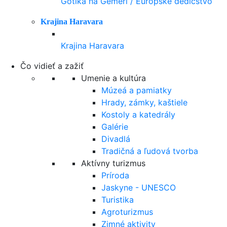
Gotika na Gemeri / Európske dedičstvo
Krajina Haravara
Krajina Haravara
Čo vidieť a zažiť
Umenie a kultúra
Múzeá a pamiatky
Hrady, zámky, kaštiele
Kostoly a katedrály
Galérie
Divadlá
Tradičná a ľudová tvorba
Aktívny turizmus
Príroda
Jaskyne - UNESCO
Turistika
Agroturizmus
Zimné aktivity