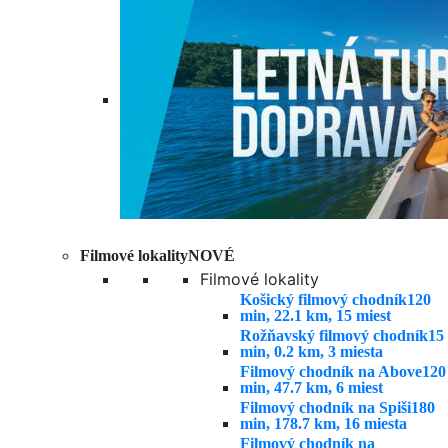
Filmové lokality
NOVÉ
Filmové lokality
Košický filmový chodník
120
min, 22.1 km, 15 miest
Rožňavský filmový chodník
15
min, 0.2 km, 3 miesta
Filmový chodník na Above
120
min, 47.7 km, 6 miest
Filmový chodník na Spiši
180
min, 178.7 km, 16 miesta
Filmový chodník na