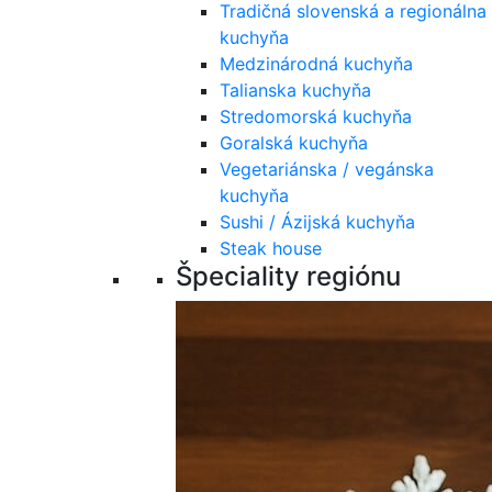
Tradičná slovenská a regionálna
kuchyňa
Medzinárodná kuchyňa
Talianska kuchyňa
Stredomorská kuchyňa
Goralská kuchyňa
Vegetariánska / vegánska
kuchyňa
Sushi / Ázijská kuchyňa
Steak house
Špeciality regiónu