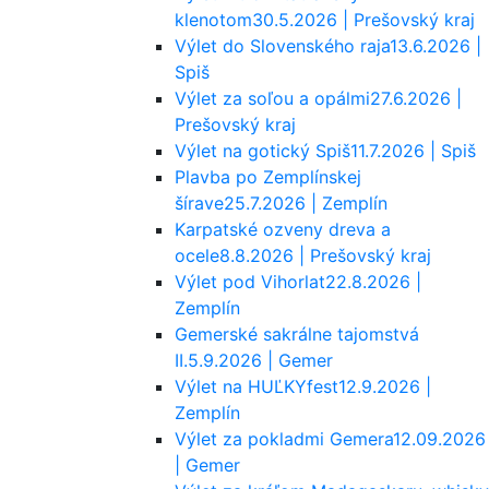
klenotom
30.5.2026 | Prešovský kraj
Výlet do Slovenského raja
13.6.2026 |
Spiš
Výlet za soľou a opálmi
27.6.2026 |
Prešovský kraj
Výlet na gotický Spiš
11.7.2026 | Spiš
Plavba po Zemplínskej
šírave
25.7.2026 | Zemplín
Karpatské ozveny dreva a
ocele
8.8.2026 | Prešovský kraj
Výlet pod Vihorlat
22.8.2026 |
Zemplín
Gemerské sakrálne tajomstvá
II.
5.9.2026 | Gemer
Výlet na HUĽKYfest
12.9.2026 |
Zemplín
Výlet za pokladmi Gemera
12.09.2026
| Gemer