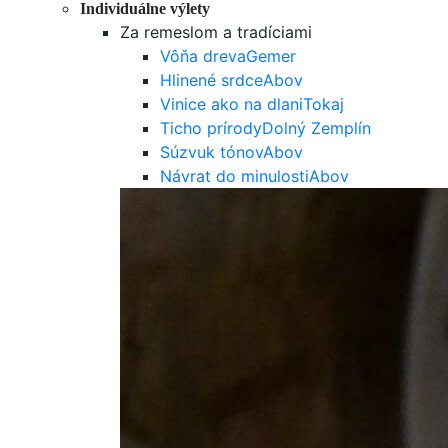
Individuálne výlety
Za remeslom a tradíciami
Vôňa dreva
Gemer
Hlinené srdce
Abov
Vinice ako na dlani
Tokaj
Ticho prírody
Dolný Zemplín
Súzvuk tónov
Abov
Návrat do minulosti
Abov