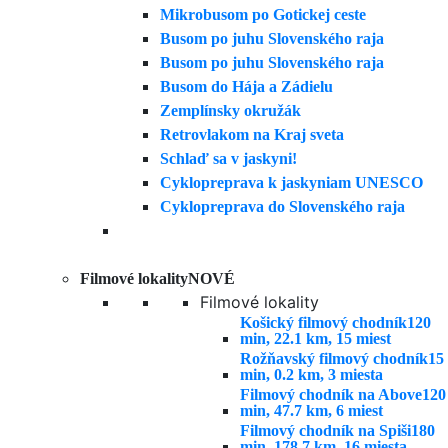
Mikrobusom po Gotickej ceste
Busom po juhu Slovenského raja
Busom po juhu Slovenského raja
Busom do Hája a Zádielu
Zemplínsky okružák
Retrovlakom na Kraj sveta
Schlaď sa v jaskyni!
Cyklopreprava k jaskyniam UNESCO
Cyklopreprava do Slovenského raja
Filmové lokality
NOVÉ
Filmové lokality
Košický filmový chodník
120
min, 22.1 km, 15 miest
Rožňavský filmový chodník
15
min, 0.2 km, 3 miesta
Filmový chodník na Above
120
min, 47.7 km, 6 miest
Filmový chodník na Spiši
180
min, 178.7 km, 16 miesta