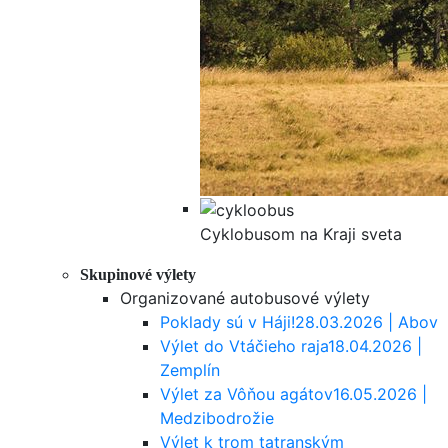
Cyklobusom na Kraji sveta
Skupinové výlety
Organizované autobusové výlety
Poklady sú v Háji!
28.03.2026 | Abov
Výlet do Vtáčieho raja
18.04.2026 |
Zemplín
Výlet za Vôňou agátov
16.05.2026 |
Medzibodrožie
Výlet k trom tatranským