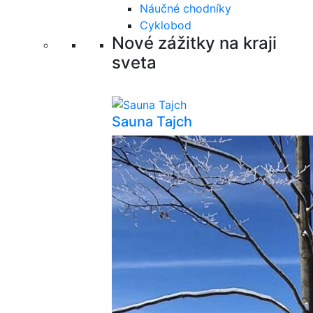
Náučné chodníky
Cyklobod
Nové zážitky na kraji
sveta
Sauna Tajch