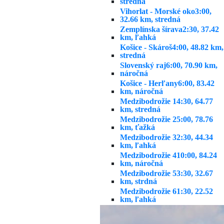
stredná
Vihorlat - Morské oko
3:00,
32.66 km, stredná
Zemplínska šírava
2:30, 37.42
km, ľahká
Košice - Skároš
4:00, 48.82 km,
stredná
Slovenský raj
6:00, 70.90 km,
náročná
Košice - Herľany
6:00, 83.42
km, náročná
Medzibodrožie 1
4:30, 64.77
km, stredná
Medzibodrožie 2
5:00, 78.76
km, ťažká
Medzibodrožie 3
2:30, 44.34
km, ľahká
Medzibodrožie 4
10:00, 84.24
km, náročná
Medzibodrožie 5
3:30, 32.67
km, strdná
Medzibodrožie 6
1:30, 22.52
km, ľahká