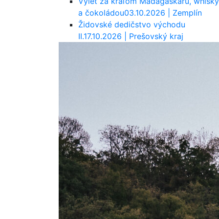
Výlet za kráľom Madagaskaru, whisky
a čokoládou
03.10.2026 | Zemplín
Židovské dedičstvo východu
II.
17.10.2026 | Prešovský kraj