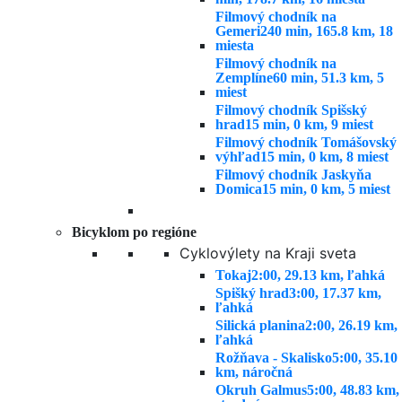
Filmový chodník na
Gemeri
240 min, 165.8 km, 18
miesta
Filmový chodník na
Zemplíne
60 min, 51.3 km, 5
miest
Filmový chodník Spišský
hrad
15 min, 0 km, 9 miest
Filmový chodník Tomášovský
výhľad
15 min, 0 km, 8 miest
Filmový chodník Jaskyňa
Domica
15 min, 0 km, 5 miest
Bicyklom po regióne
Cyklovýlety na Kraji sveta
Tokaj
2:00, 29.13 km, ľahká
Spišký hrad
3:00, 17.37 km,
ľahká
Silická planina
2:00, 26.19 km,
ľahká
Rožňava - Skalisko
5:00, 35.10
km, náročná
Okruh Galmus
5:00, 48.83 km,