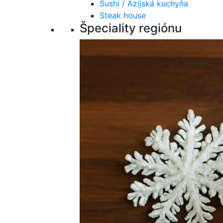
Sushi / Ázijská kuchyňa
Steak house
Špeciality regiónu