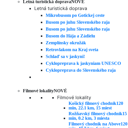
Letná turistická doprava
NOVÉ
Letná turistická doprava
Mikrobusom po Gotickej ceste
Busom po juhu Slovenského raja
Busom po juhu Slovenského raja
Busom do Hája a Zádielu
Zemplínsky okružák
Retrovlakom na Kraj sveta
Schlaď sa v jaskyni!
Cyklopreprava k jaskyniam UNESCO
Cyklopreprava do Slovenského raja
Filmové lokality
NOVÉ
Filmové lokality
Košický filmový chodník
120
min, 22.1 km, 15 miest
Rožňavský filmový chodník
15
min, 0.2 km, 3 miesta
Filmový chodník na Above
120