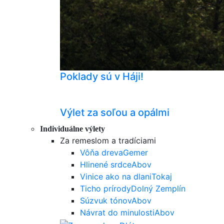
Poklady sú v Háji!
Výlet za soľou a opálmi
Individuálne výlety
Za remeslom a tradíciami
Vôňa dreva
Gemer
Hlinené srdce
Abov
Vinice ako na dlani
Tokaj
Ticho prírody
Dolný Zemplín
Súzvuk tónov
Abov
Návrat do minulosti
Abov