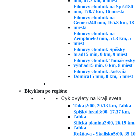
min, 47.7 km, 6 miest
Filmový chodník na Spiši
180
min, 178.7 km, 16 miesta
Filmový chodník na
Gemeri
240 min, 165.8 km, 18
miesta
Filmový chodník na
Zemplíne
60 min, 51.3 km, 5
miest
Filmový chodník Spišský
hrad
15 min, 0 km, 9 miest
Filmový chodník Tomášovský
výhľad
15 min, 0 km, 8 miest
Filmový chodník Jaskyňa
Domica
15 min, 0 km, 5 miest
Bicyklom po regióne
Cyklovýlety na Kraji sveta
Tokaj
2:00, 29.13 km, ľahká
Spišký hrad
3:00, 17.37 km,
ľahká
Silická planina
2:00, 26.19 km,
ľahká
Rožňava - Skalisko
5:00, 35.10