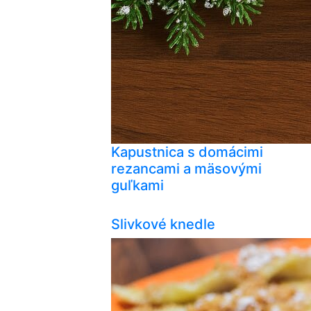
Kapustnica s domácimi
rezancami a mäsovými
guľkami
Slivkové knedle