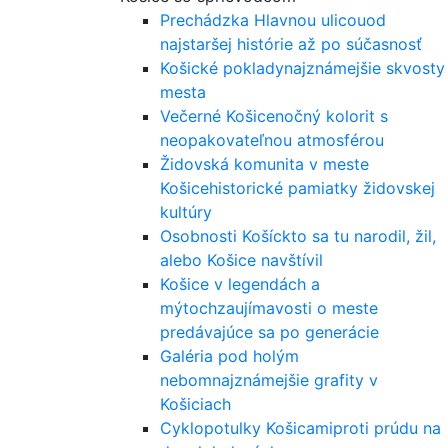
Prechádzka Hlavnou ulicou
od
najstaršej histórie až po súčasnosť
Košické poklady
najznámejšie skvosty
mesta
Večerné Košice
nočný kolorit s
neopakovateľnou atmosférou
Židovská komunita v meste
Košice
historické pamiatky židovskej
kultúry
Osobnosti Košíc
kto sa tu narodil, žil,
alebo Košice navštívil
Košice v legendách a
mýtoch
zaujímavosti o meste
predávajúce sa po generácie
Galéria pod holým
nebom
najznámejšie grafity v
Košiciach
Cyklopotulky Košicami
proti prúdu na