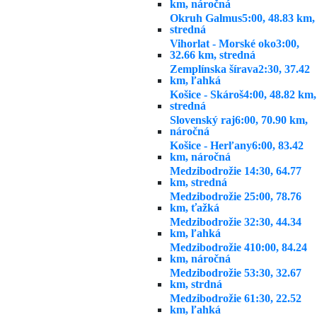
km, náročná
Okruh Galmus
5:00, 48.83 km,
stredná
Vihorlat - Morské oko
3:00,
32.66 km, stredná
Zemplínska šírava
2:30, 37.42
km, ľahká
Košice - Skároš
4:00, 48.82 km,
stredná
Slovenský raj
6:00, 70.90 km,
náročná
Košice - Herľany
6:00, 83.42
km, náročná
Medzibodrožie 1
4:30, 64.77
km, stredná
Medzibodrožie 2
5:00, 78.76
km, ťažká
Medzibodrožie 3
2:30, 44.34
km, ľahká
Medzibodrožie 4
10:00, 84.24
km, náročná
Medzibodrožie 5
3:30, 32.67
km, strdná
Medzibodrožie 6
1:30, 22.52
km, ľahká