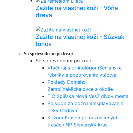
Zažite na vlastnej koži - Vôňa
dreva
Zažite na vlastnej koži - Súzvuk
tónov
So sprievodcom po kraji
So sprievodcom po kraji
Vtáči raj s ornitológom
Senianske
rybníky a pozorovanie vtáctva
Poklady Dolného
Zemplína
Michalovce a okolie
TIC Spišská Nová Ves
7 divov mesta
Po vode za poznaním
splavovanie
rieky Ondava
Krížom Krasom
po neznačených
trasách NP Slovenský kras