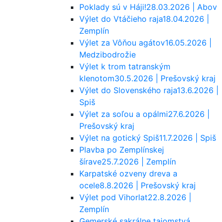
Poklady sú v Háji!
28.03.2026 | Abov
Výlet do Vtáčieho raja
18.04.2026 |
Zemplín
Výlet za Vôňou agátov
16.05.2026 |
Medzibodrožie
Výlet k trom tatranským
klenotom
30.5.2026 | Prešovský kraj
Výlet do Slovenského raja
13.6.2026 |
Spiš
Výlet za soľou a opálmi
27.6.2026 |
Prešovský kraj
Výlet na gotický Spiš
11.7.2026 | Spiš
Plavba po Zemplínskej
šírave
25.7.2026 | Zemplín
Karpatské ozveny dreva a
ocele
8.8.2026 | Prešovský kraj
Výlet pod Vihorlat
22.8.2026 |
Zemplín
Gemerské sakrálne tajomstvá