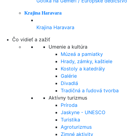
Gotika na Gemeri / Európske dedičstvo
Krajina Haravara
Krajina Haravara
Čo vidieť a zažiť
Umenie a kultúra
Múzeá a pamiatky
Hrady, zámky, kaštiele
Kostoly a katedrály
Galérie
Divadlá
Tradičná a ľudová tvorba
Aktívny turizmus
Príroda
Jaskyne - UNESCO
Turistika
Agroturizmus
Zimné aktivity