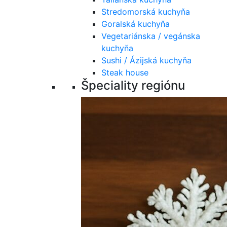
Stredomorská kuchyňa
Goralská kuchyňa
Vegetariánska / vegánska
kuchyňa
Sushi / Ázijská kuchyňa
Steak house
Špeciality regiónu