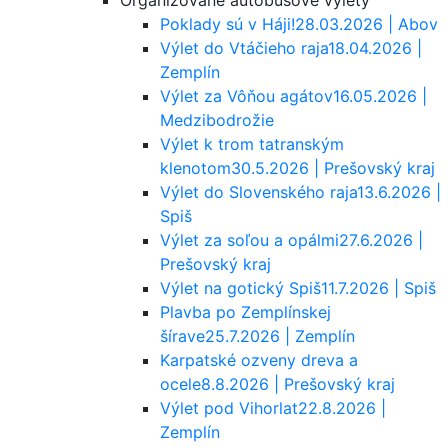
Organizované autobusové výlety
Poklady sú v Háji!
28.03.2026 | Abov
Výlet do Vtáčieho raja
18.04.2026 |
Zemplín
Výlet za Vôňou agátov
16.05.2026 |
Medzibodrožie
Výlet k trom tatranským
klenotom
30.5.2026 | Prešovský kraj
Výlet do Slovenského raja
13.6.2026 |
Spiš
Výlet za soľou a opálmi
27.6.2026 |
Prešovský kraj
Výlet na gotický Spiš
11.7.2026 | Spiš
Plavba po Zemplínskej
šírave
25.7.2026 | Zemplín
Karpatské ozveny dreva a
ocele
8.8.2026 | Prešovský kraj
Výlet pod Vihorlat
22.8.2026 |
Zemplín