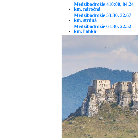
Medzibodrožie 4
10:00, 84.24
km, náročná
Medzibodrožie 5
3:30, 32.67
km, strdná
Medzibodrožie 6
1:30, 22.52
km, ľahká