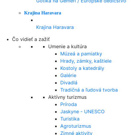
Gotika na Gemeri / Európske dedičstvo
Krajina Haravara
Krajina Haravara
Čo vidieť a zažiť
Umenie a kultúra
Múzeá a pamiatky
Hrady, zámky, kaštiele
Kostoly a katedrály
Galérie
Divadlá
Tradičná a ľudová tvorba
Aktívny turizmus
Príroda
Jaskyne - UNESCO
Turistika
Agroturizmus
Zimné aktivity