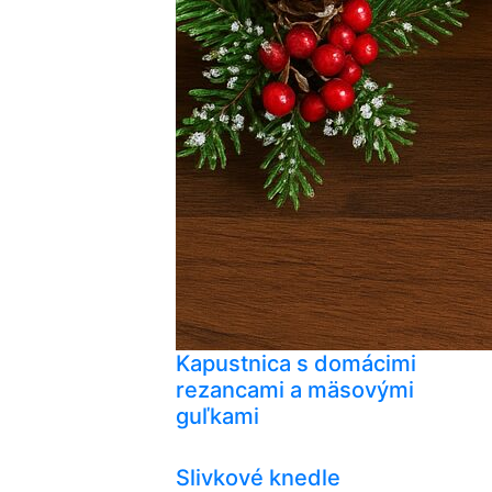
Kapustnica s domácimi
rezancami a mäsovými
guľkami
Slivkové knedle