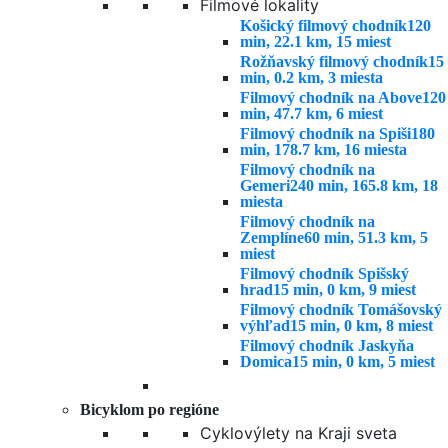
Filmové lokality
Košický filmový chodník
120
min, 22.1 km, 15 miest
Rožňavský filmový chodník
15
min, 0.2 km, 3 miesta
Filmový chodník na Above
120
min, 47.7 km, 6 miest
Filmový chodník na Spiši
180
min, 178.7 km, 16 miesta
Filmový chodník na
Gemeri
240 min, 165.8 km, 18
miesta
Filmový chodník na
Zemplíne
60 min, 51.3 km, 5
miest
Filmový chodník Spišský
hrad
15 min, 0 km, 9 miest
Filmový chodník Tomášovský
výhľad
15 min, 0 km, 8 miest
Filmový chodník Jaskyňa
Domica
15 min, 0 km, 5 miest
Bicyklom po regióne
Cyklovýlety na Kraji sveta