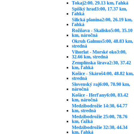
Tokaj
2:00, 29.13 km, ľahká
Spišký hrad
3:00, 17.37 km,
ľahká
Silická planina
2:00, 26.19 km,
ľahká
Rožňava - Skalisko
5:00, 35.10
km, náročná
Okruh Galmus
5:00, 48.83 km,
stredná
Vihorlat - Morské oko
3:00,
32.66 km, stredná
Zemplínska šírava
2:30, 37.42
km, ľahká
Košice - Skároš
4:00, 48.82 km,
stredná
Slovenský raj
6:00, 70.90 km,
náročná
Košice - Herľany
6:00, 83.42
km, náročná
Medzibodrožie 1
4:30, 64.77
km, stredná
Medzibodrožie 2
5:00, 78.76
km, ťažká
Medzibodrožie 3
2:30, 44.34
km, ľahká