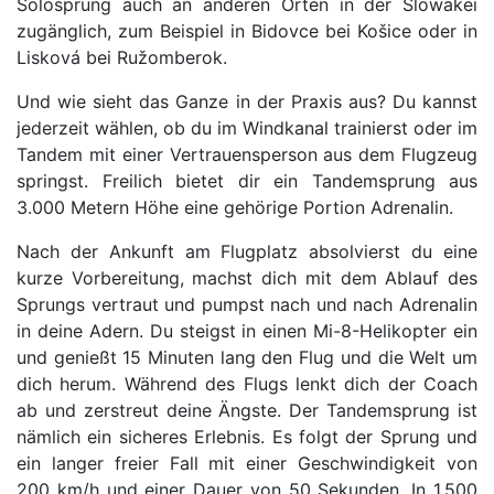
Solosprung auch an anderen Orten in der Slowakei
zugänglich, zum Beispiel in Bidovce bei Košice oder in
Lisková bei Ružomberok.
Und wie sieht das Ganze in der Praxis aus? Du kannst
jederzeit wählen, ob du im Windkanal trainierst oder im
Tandem mit einer Vertrauensperson aus dem Flugzeug
springst. Freilich bietet dir ein Tandemsprung aus
3.000 Metern Höhe eine gehörige Portion Adrenalin.
Nach der Ankunft am Flugplatz absolvierst du eine
kurze Vorbereitung, machst dich mit dem Ablauf des
Sprungs vertraut und pumpst nach und nach Adrenalin
in deine Adern. Du steigst in einen Mi-8-Helikopter ein
und genießt 15 Minuten lang den Flug und die Welt um
dich herum. Während des Flugs lenkt dich der Coach
ab und zerstreut deine Ängste. Der Tandemsprung ist
nämlich ein sicheres Erlebnis. Es folgt der Sprung und
ein langer freier Fall mit einer Geschwindigkeit von
200 km/h und einer Dauer von 50 Sekunden. In 1.500