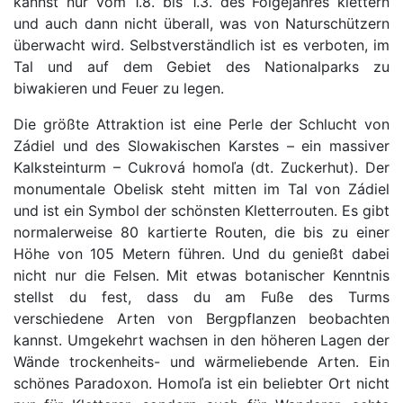
kannst nur vom 1.8. bis 1.3. des Folgejahres klettern
und auch dann nicht überall, was von Naturschützern
überwacht wird. Selbstverständlich ist es verboten, im
Tal und auf dem Gebiet des Nationalparks zu
biwakieren und Feuer zu legen.
Die größte Attraktion ist eine Perle der Schlucht von
Zádiel und des Slowakischen Karstes – ein massiver
Kalksteinturm – Cukrová homoľa (dt. Zuckerhut). Der
monumentale Obelisk steht mitten im Tal von Zádiel
und ist ein Symbol der schönsten Kletterrouten. Es gibt
normalerweise 80 kartierte Routen, die bis zu einer
Höhe von 105 Metern führen. Und du genießt dabei
nicht nur die Felsen. Mit etwas botanischer Kenntnis
stellst du fest, dass du am Fuße des Turms
verschiedene Arten von Bergpflanzen beobachten
kannst. Umgekehrt wachsen in den höheren Lagen der
Wände trockenheits- und wärmeliebende Arten. Ein
schönes Paradoxon. Homoľa ist ein beliebter Ort nicht