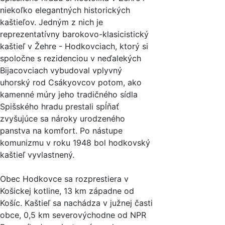
niekoľko elegantných historických
kaštieľov. Jedným z nich je
reprezentatívny barokovo-klasicistický
kaštieľ v Žehre - Hodkovciach, ktorý si
spoločne s rezidenciou v neďalekých
Bijacovciach vybudoval vplyvný
uhorský rod Csákyovcov potom, ako
kamenné múry jeho tradičného sídla
Spišského hradu prestali spĺňať
zvyšujúce sa nároky urodzeného
panstva na komfort. Po nástupe
komunizmu v roku 1948 bol hodkovský
kaštieľ vyvlastnený.
Obec Hodkovce sa rozprestiera v
Košickej kotline, 13 km západne od
Košíc. Kaštieľ sa nachádza v južnej časti
obce, 0,5 km severovýchodne od NPR