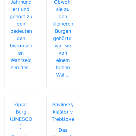
Jahrhund
Obwohl
ert und
sie zu
gehört zu
den
den
kleineren
bedeuten
Burgen
den
gehörte,
historisch
war sie
en
von
Wahrzeic
einem
hen der…
hohen
Wall…
Zipser
Pavlínsky
Burg
kláštor v
(UNESCO
Trebišove
)
Das