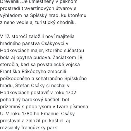
Dreveník. Je umiestnený v peknom
prostredí travertínových útvarov s
výhľadom na Spišský hrad, ku ktorému
z neho vedie aj turistický chodník.
V 17. storočí založili noví majitelia
hradného panstva Csákyovci v
Hodkovciach majer, ktorého súčasťou
bola aj obytná budova. Začiatkom 18.
storočia, keď sa povstalecké vojská
Františka Rákóczyho zmocnili
poškodeného a schátraného Spišského
hradu, Štefan Csáky si nechal v
Hodkovciach postaviť v roku 1702
pohodlný barokový kaštieľ, bol
prízemný s pôdorysom v tvare písmena
U. V roku 1780 ho Emanuel Csáky
prestaval a založil pri kaštieli aj
rozsiahly francúzsky park.