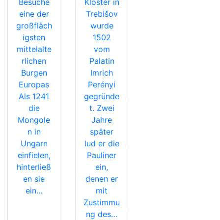
Besuche
Kloster in
eine der
Trebišov
großfläch
wurde
igsten
1502
mittelalte
vom
rlichen
Palatin
Burgen
Imrich
Europas
Perényi
Als 1241
gegründe
die
t. Zwei
Mongole
Jahre
n in
später
Ungarn
lud er die
einfielen,
Pauliner
hinterließ
ein,
en sie
denen er
ein…
mit
Zustimmu
ng des…