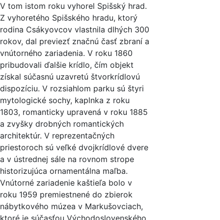
V tom istom roku vyhorel Spišský hrad.
Z vyhoretého Spišského hradu, ktorý
rodina Csákyovcov vlastnila dlhých 300
rokov, dal previezť značnú časť zbraní a
vnútorného zariadenia. V roku 1860
pribudovali ďalšie krídlo, čím objekt
získal súčasnú uzavretú štvorkrídlovú
dispozíciu. V rozsiahlom parku sú štyri
mytologické sochy, kaplnka z roku
1803, romanticky upravená v roku 1885
a zvyšky drobných romantických
architektúr. V reprezentačných
priestoroch sú veľké dvojkrídlové dvere
a v ústrednej sále na rovnom strope
historizujúca ornamentálna maľba.
Vnútorné zariadenie kaštieľa bolo v
roku 1959 premiestnené do zbierok
nábytkového múzea v Markušovciach,
ktoré je súčasťou Východoslovenského