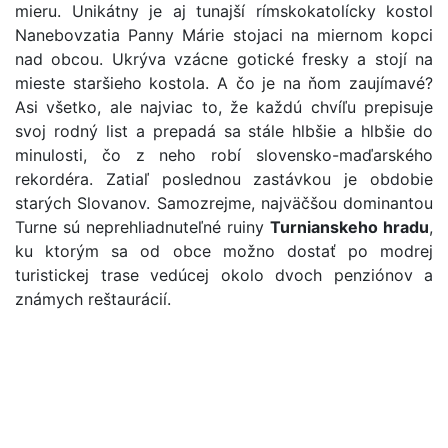
mieru. Unikátny je aj tunajší rímskokatolícky kostol
Nanebovzatia Panny Márie stojaci na miernom kopci
nad obcou. Ukrýva vzácne gotické fresky a stojí na
mieste staršieho kostola. A čo je na ňom zaujímavé?
Asi všetko, ale najviac to, že každú chvíľu prepisuje
svoj rodný list a prepadá sa stále hlbšie a hlbšie do
minulosti, čo z neho robí slovensko-maďarského
rekordéra. Zatiaľ poslednou zastávkou je obdobie
starých Slovanov. Samozrejme, najväčšou dominantou
Turne sú neprehliadnuteľné ruiny
Turnianskeho hradu
,
ku ktorým sa od obce možno dostať po modrej
turistickej trase vedúcej okolo dvoch penziónov a
známych reštaurácií.