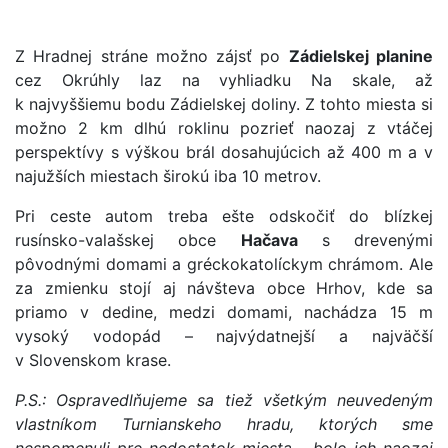
Z Hradnej stráne možno zájsť po
Zádielskej planine
cez Okrúhly laz na vyhliadku Na skale, až
k najvyššiemu bodu Zádielskej doliny. Z tohto miesta si
možno 2 km dlhú roklinu pozrieť naozaj z vtáčej
perspektívy s výškou brál dosahujúcich až 400 m a v
najužších miestach širokú iba 10 metrov.
Pri ceste autom treba ešte odskočiť do blízkej
rusínsko-valašskej obce
Hačava
s drevenými
pôvodnými domami a gréckokatolíckym chrámom. Ale
za zmienku stojí aj návšteva obce Hrhov, kde sa
priamo v dedine, medzi domami, nachádza 15 m
vysoký vodopád – najvýdatnejší a najväčší
v Slovenskom krase.
P.S.: Ospravedlňujeme sa tiež všetkým neuvedeným
vlastníkom Turnianskeho hradu, ktorých sme