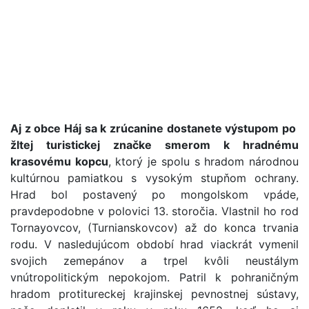
Aj z obce Háj sa k zrúcanine dostanete výstupom po
žltej turistickej značke smerom k hradnému
krasovému kopcu
, ktorý je spolu s hradom národnou
kultúrnou pamiatkou s vysokým stupňom ochrany.
Hrad bol postavený po mongolskom vpáde,
pravdepodobne v polovici 13. storočia. Vlastnil ho rod
Tornayovcov, (Turnianskovcov) až do konca trvania
rodu. V nasledujúcom období hrad viackrát vymenil
svojich zemepánov a trpel kvôli neustálym
vnútropolitickým nepokojom. Patril k pohraničným
hradom protitureckej krajinskej pevnostnej sústavy,