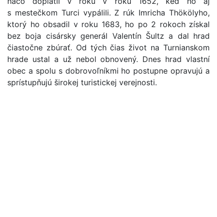
načo doplatil v roku v roku 1652, keď ho aj
s mestečkom Turci vypálili. Z rúk Imricha Thökölyho,
ktorý ho obsadil v roku 1683, ho po 2 rokoch získal
bez boja cisársky generál Valentín Šultz a dal hrad
čiastočne zbúrať. Od tých čias život na Turnianskom
hrade ustal a už nebol obnovený. Dnes hrad vlastní
obec a spolu s dobrovoľníkmi ho postupne opravujú a
sprístupňujú širokej turistickej verejnosti.