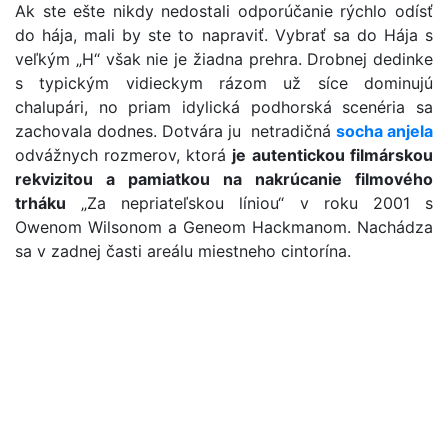
Ak ste ešte nikdy nedostali odporúčanie rýchlo odísť
do hája, mali by ste to napraviť. Vybrať sa do Hája s
veľkým „H“ však nie je žiadna prehra. Drobnej dedinke
s typickým vidieckym rázom už síce dominujú
chalupári, no priam idylická podhorská scenéria sa
zachovala dodnes. Dotvára ju netradičná
socha anjela
odvážnych rozmerov, ktorá
je
autentickou filmárskou
rekvizitou a pamiatkou na nakrúcanie filmového
trháku
„Za nepriateľskou líniou“ v roku 2001 s
Owenom Wilsonom a Geneom Hackmanom. Nachádza
sa v zadnej časti areálu miestneho cintorína.