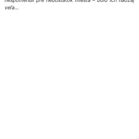
nespomenuli pre nedostatok miesta – bolo ich naozaj
veľa…