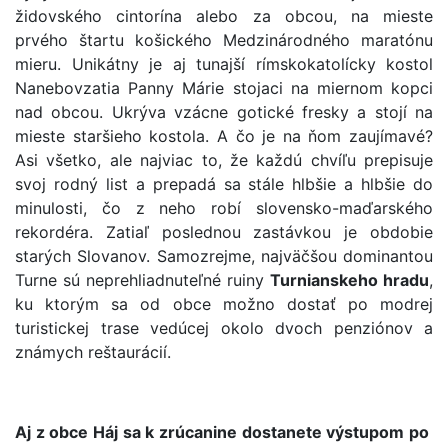
židovského cintorína alebo za obcou, na mieste
prvého štartu košického Medzinárodného maratónu
mieru. Unikátny je aj tunajší rímskokatolícky kostol
Nanebovzatia Panny Márie stojaci na miernom kopci
nad obcou. Ukrýva vzácne gotické fresky a stojí na
mieste staršieho kostola. A čo je na ňom zaujímavé?
Asi všetko, ale najviac to, že každú chvíľu prepisuje
svoj rodný list a prepadá sa stále hlbšie a hlbšie do
minulosti, čo z neho robí slovensko-maďarského
rekordéra. Zatiaľ poslednou zastávkou je obdobie
starých Slovanov. Samozrejme, najväčšou dominantou
Turne sú neprehliadnuteľné ruiny
Turnianskeho hradu
,
ku ktorým sa od obce možno dostať po modrej
turistickej trase vedúcej okolo dvoch penziónov a
známych reštaurácií.
Aj z obce Háj sa k zrúcanine dostanete výstupom po