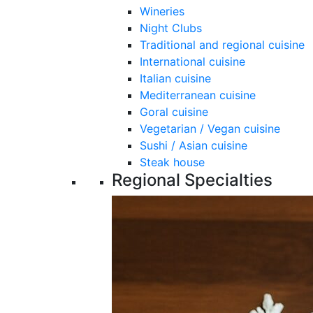
Wineries
Night Clubs
Traditional and regional cuisine
International cuisine
Italian cuisine
Mediterranean cuisine
Goral cuisine
Vegetarian / Vegan cuisine
Sushi / Asian cuisine
Steak house
Regional Specialties