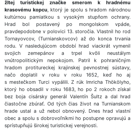
žltej turistickej značke smerom k hradnému
krasovému kopcu
, ktorý je spolu s hradom národnou
kultúrnou pamiatkou s vysokým stupňom ochrany.
Hrad bol postavený po mongolskom vpáde,
pravdepodobne v polovici 13. storočia. Vlastnil ho rod
Tornayovcov, (Turnianskovcov) až do konca trvania
rodu. V nasledujúcom období hrad viackrát vymenil
svojich zemepánov a trpel kvôli neustálym
vnútropolitickým nepokojom. Patril k pohraničným
hradom protitureckej krajinskej pevnostnej sústavy,
načo doplatil v roku v roku 1652, keď ho aj
s mestečkom Turci vypálili. Z rúk Imricha Thökölyho,
ktorý ho obsadil v roku 1683, ho po 2 rokoch získal
bez boja cisársky generál Valentín Šultz a dal hrad
čiastočne zbúrať. Od tých čias život na Turnianskom
hrade ustal a už nebol obnovený. Dnes hrad vlastní
obec a spolu s dobrovoľníkmi ho postupne opravujú a
sprístupňujú širokej turistickej verejnosti.