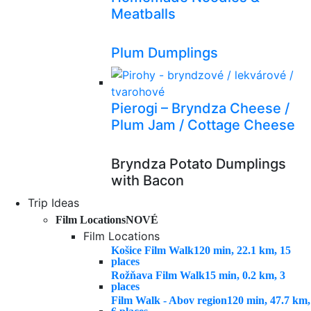
Meatballs
Plum Dumplings
Pierogi – Bryndza Cheese /
Plum Jam / Cottage Cheese
Bryndza Potato Dumplings
with Bacon
Trip Ideas
Film Locations
NOVÉ
Film Locations
Košice Film Walk
120 min, 22.1 km, 15
places
Rožňava Film Walk
15 min, 0.2 km, 3
places
Film Walk - Abov region
120 min, 47.7 km,