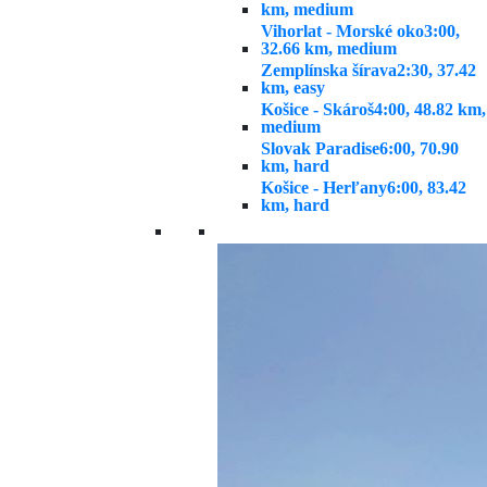
km, medium
Vihorlat - Morské oko
3:00,
32.66 km, medium
Zemplínska šírava
2:30, 37.42
km, easy
Košice - Skároš
4:00, 48.82 km,
medium
Slovak Paradise
6:00, 70.90
km, hard
Košice - Herľany
6:00, 83.42
km, hard