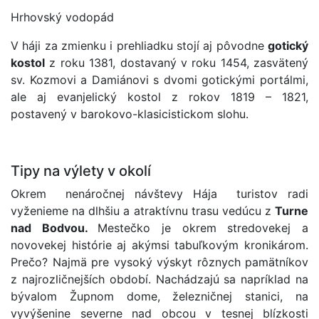
Hrhovský vodopád
V háji za zmienku i prehliadku stojí aj pôvodne
gotický
kostol
z roku 1381, dostavaný v roku 1454, zasvätený
sv. Kozmovi a Damiánovi s dvomi gotickými portálmi,
ale aj evanjelický kostol z rokov 1819 – 1821,
postavený v barokovo-klasicistickom slohu.
Tipy na výlety v okolí
Okrem nenáročnej návštevy Hája turistov radi
vyženieme na dlhšiu a atraktívnu trasu vedúcu z
Turne
nad Bodvou.
Mestečko je okrem stredovekej a
novovekej histórie aj akýmsi tabuľkovým kronikárom.
Prečo? Najmä pre vysoký výskyt rôznych pamätníkov
z najrozličnejších období. Nachádzajú sa napríklad na
bývalom Župnom dome, železničnej stanici, na
vyvýšenine severne nad obcou v tesnej blízkosti