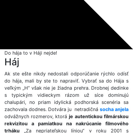
Do hája to v Háji nejde!
Háj
Ak ste ešte nikdy nedostali odporúčanie rýchlo odísť
do hája, mali by ste to napraviť. Vybrať sa do Hája s
veľkým „H“ však nie je žiadna prehra. Drobnej dedinke
s typickým vidieckym rázom už síce dominujú
chalupári, no priam idylická podhorská scenéria sa
zachovala dodnes. Dotvára ju netradičná
socha anjela
odvážnych rozmerov, ktorá
je
autentickou filmárskou
rekvizitou a pamiatkou na nakrúcanie filmového
trháku
„Za nepriateľskou líniou“ v roku 2001 s