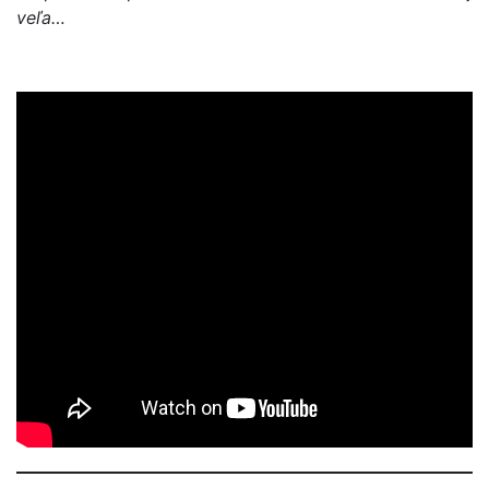
veľa…