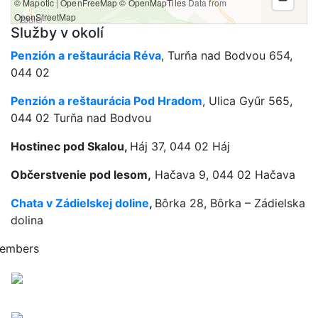
Služby v okolí
Penzión a reštaurácia Réva
, Turňa nad Bodvou 654,
044 02
Penzión a reštaurácia Pod Hradom
, Ulica Gyűr 565,
044 02 Turňa nad Bodvou
Hostinec pod Skalou,
Háj 37, 044 02 Háj
Občerstvenie pod lesom,
Hačava 9, 044 02 Hačava
Chata v Zádielskej
doline
,
Bôrka 28, Bôrka – Zádielska
dolina
embers