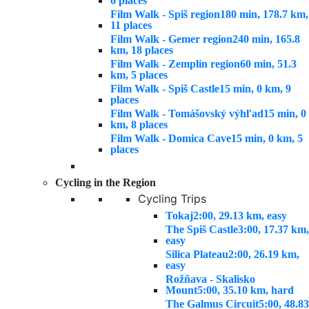
6 places
Film Walk - Spiš region
180 min, 178.7 km,
11 places
Film Walk - Gemer region
240 min, 165.8
km, 18 places
Film Walk - Zemplín region
60 min, 51.3
km, 5 places
Film Walk - Spiš Castle
15 min, 0 km, 9
places
Film Walk - Tomášovský výhľad
15 min, 0
km, 8 places
Film Walk - Domica Cave
15 min, 0 km, 5
places
Cycling in the Region
Cycling Trips
Tokaj
2:00, 29.13 km, easy
The Spiš Castle
3:00, 17.37 km,
easy
Silica Plateau
2:00, 26.19 km,
easy
Rožňava - Skalisko
Mount
5:00, 35.10 km, hard
The Galmus Circuit
5:00, 48.83