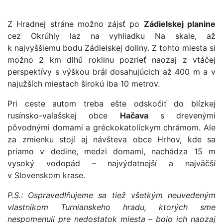
Z Hradnej stráne možno zájsť po
Zádielskej planine
cez Okrúhly laz na vyhliadku Na skale, až
k najvyššiemu bodu Zádielskej doliny. Z tohto miesta si
možno 2 km dlhú roklinu pozrieť naozaj z vtáčej
perspektívy s výškou brál dosahujúcich až 400 m a v
najužších miestach širokú iba 10 metrov.
Pri ceste autom treba ešte odskočiť do blízkej
rusínsko-valašskej obce
Hačava
s drevenými
pôvodnými domami a gréckokatolíckym chrámom. Ale
za zmienku stojí aj návšteva obce Hrhov, kde sa
priamo v dedine, medzi domami, nachádza 15 m
vysoký vodopád – najvýdatnejší a najväčší
v Slovenskom krase.
P.S.: Ospravedlňujeme sa tiež všetkým neuvedeným
vlastníkom Turnianskeho hradu, ktorých sme
nespomenuli pre nedostatok miesta – bolo ich naozaj