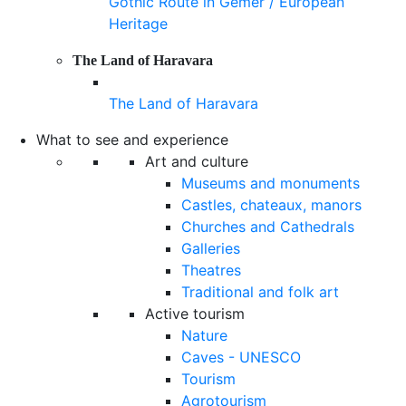
Gothic Route in Gemer / European
Heritage
The Land of Haravara
The Land of Haravara
What to see and experience
Art and culture
Museums and monuments
Castles, chateaux, manors
Churches and Cathedrals
Galleries
Theatres
Traditional and folk art
Active tourism
Nature
Caves - UNESCO
Tourism
Agrotourism