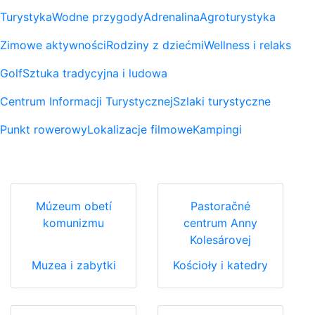
Turystyka
Wodne przygody
Adrenalina
Agroturystyka
Zimowe aktywności
Rodziny z dziećmi
Wellness i relaks
Golf
Sztuka tradycyjna i ludowa
Centrum Informacji Turystycznej
Szlaki turystyczne
Punkt rowerowy
Lokalizacje filmowe
Kampingi
Múzeum obetí
Pastoračné
komunizmu
centrum Anny
Kolesárovej
Muzea i zabytki
Kościoły i katedry