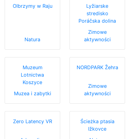
Olbrzymy w Raju
Lyžiarske
stredisko
Poráčska dolina
Zimowe
Natura
aktywności
Muzeum
NORDPARK Žehra
Lotnictwa
Koszyce
Zimowe
Muzea i zabytki
aktywności
Zero Latency VR
Ścieżka ptasia
Ižkovce