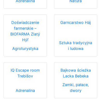
Adrenalina
Natura
Doświadczenie
Garncarstwo Háj
farmerskie –
BIOFARMA Zlatý
Hýľ
Sztuka tradycyjna
Agroturystyka
i ludowa
IQ Escape room
Bajkowa ścieżka
Trebišov
Lacka Bebeka
Zamki, pałace,
Adrenalina
dwory