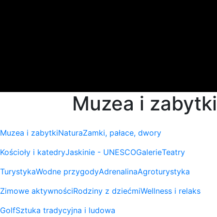
Muzea i zabytki
Muzea i zabytki
Natura
Zamki, pałace, dwory
Kościoły i katedry
Jaskinie - UNESCO
Galerie
Teatry
Turystyka
Wodne przygody
Adrenalina
Agroturystyka
Zimowe aktywności
Rodziny z dziećmi
Wellness i relaks
Golf
Sztuka tradycyjna i ludowa