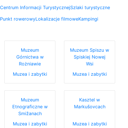
Centrum Informacji Turystycznej
Szlaki turystyczne
Punkt rowerowy
Lokalizacje filmowe
Kampingi
Muzeum
Muzeum Spiszu w
Górnictwa w
Spiskiej Nowej
Rożniawie
Wsi
Muzea i zabytki
Muzea i zabytki
Muzeum
Kasztel w
Etnograficzne w
Markušovcach
Smižanach
Muzea i zabytki
Muzea i zabytki